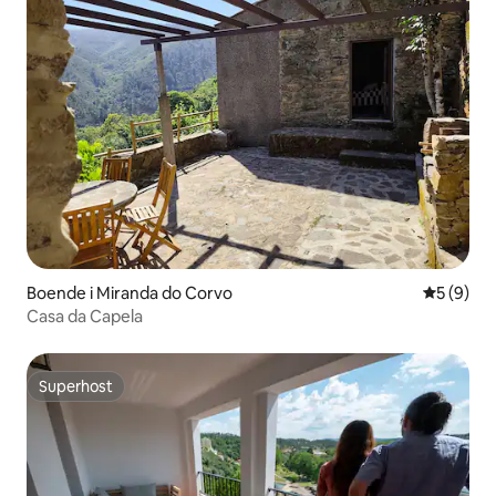
Boende i Miranda do Corvo
5 av 5 i 
5 (9)
Casa da Capela
Superhost
Superhost