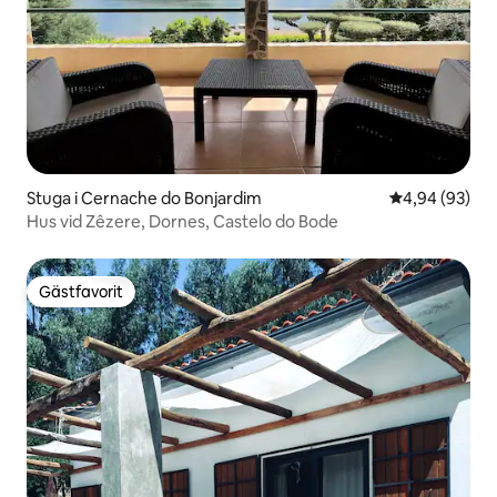
Stuga i Cernache do Bonjardim
4,94 av 5 i g
4,94 (93)
Hus vid Zêzere, Dornes, Castelo do Bode
Gästfavorit
Gästfavorit