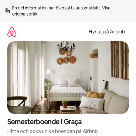
Hoppa
En del information har översatts automatiskt. 
Visa 
till
originalspråk
innehåll
Hyr ut på Airbnb
Semesterboende i Graça
Hitta och boka unika boenden på Airbnb