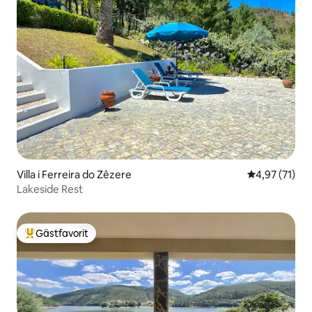
Villa i Ferreira do Zêzere
4,97 av 5 i g
4,97 (71)
Lakeside Rest
Gästfavorit
Populär gästfavorit