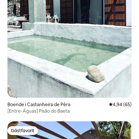
Boende i Castanheira de Pêra
4,94 av 5 i g
4,94 (65)
[Entre-Águas] Pisão do Baeta
Gästfavorit
Gästfavorit