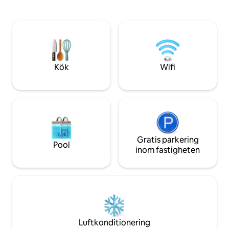
utomhus, öppen spis, grill och
geografiska centr
bubbelpool. Den har 2 sovrum och 2
vardagsrum med sjöutsikt, ett på
mezzaninen. Bara 90 minuter från
Lissabon. Vakna upp till fåglarnas ljud,
njut av måltider med sjöutsikt och
magiska solnedgångar i trädgården.
Kök
Wifi
Gratis parkering
Pool
inom fastigheten
Luftkonditionering