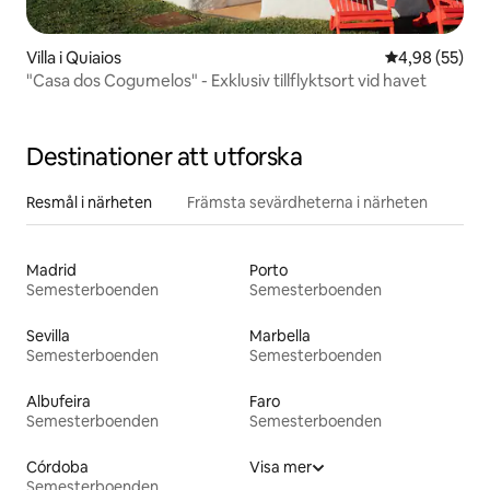
Villa i Quiaios
4,98 av 5 i g
4,98 (55)
"Casa dos Cogumelos" - Exklusiv tillflyktsort vid havet
Destinationer att utforska
Resmål i närheten
Främsta sevärdheterna i närheten
Madrid
Porto
Semesterboenden
Semesterboenden
Sevilla
Marbella
Semesterboenden
Semesterboenden
Albufeira
Faro
Semesterboenden
Semesterboenden
Córdoba
Visa mer
Semesterboenden