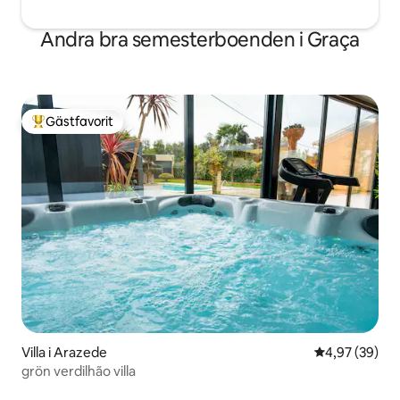
Andra bra semesterboenden i Graça
Gästfavorit
Populär gästfavorit
Villa i Arazede
4,97 av 5 i g
4,97 (39)
grön verdilhão villa