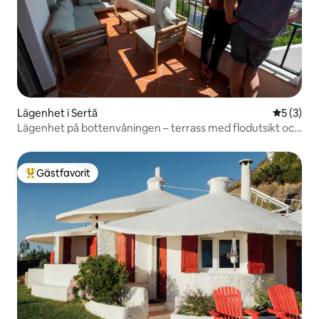
Lägenhet i Sertã
5 av 5 i 
5 (3)
Lägenhet på bottenvåningen – terrass med flodutsikt och
grillplats
Gästfavorit
Populär gästfavorit