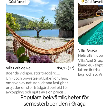
Gästfavorit
Gästfavorit
Gästfavorit
Populär gästfavor
Villa i Graça
Hela villan, uppvä
gym, bio
Villa Azul Graça li
bland eukalyptus-,
Villa i Vila de Rei
4,92 av 5 i genomsnittligt be
4,92 (37)
luften är frisk – d
Boende vid sjön, stor trädgård,
lugn och ro. Vi är långt bort från liv och
fantastisk utsikt, bubbelpool
Unikt och privilegierat Lakefront hus,
rörelse i vardaglig
omgiven av naturen, denna fastighet
tillräckligt nära 
erbjuder en stor trädgård perfekt för
pendling till de m
avkoppling och njuta av sjön precis
attraktionerna. Det är det perfekta läget
Populära bekvämligheter för
bredvid det och en varm vatten flod
att använda som di
strand bara några steg bort. Det rymliga
utforska landet, Vil
semesterboenden i Graça
huset har matplats inomhus och
Graça ligger myck