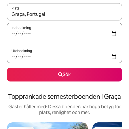
Plats
När resultaten är tillgängliga kan du navigera med upp- och ned
Incheckning
Utcheckning
Sök
Topprankade semesterboenden i Graça
Gäster håller med: Dessa boenden har höga betyg för
plats, renlighet och mer.