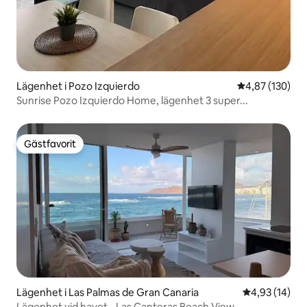
Lägenhet i Pozo Izquierdo
4,87 av 5 i ge
4,87 (130)
Sunrise Pozo Izquierdo Home, lägenhet 3 super...
Gästfavorit
Gästfavorit
Lägenhet i Las Palmas de Gran Canaria
4,93 av 5 i g
4,93 (14)
Lägenhet vid havet - Las Canteras Beach View