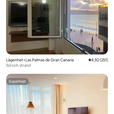
Lägenhet i Las Palmas de Gran Canaria
4,92 av 5 i ge
4,92 (251)
Sol och strand
Superhost
Superhost