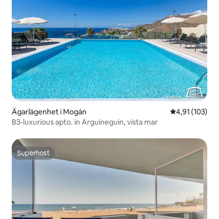
Ägarlägenhet i Mogán
4,91 av 5 i ge
4,91 (103)
B3-luxurious apto. in Arguineguin, vista mar
Superhost
Superhost