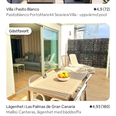
Villa i Pasito Blanco
4,9 av 5 i g
4,9 (72)
Pasitoblanco PortoMare44 SeaviewVilla - uppvärmd pool
Gästfavorit
Gästfavorit
Lägenhet i Las Palmas de Gran Canaria
4,93 av 5 i ge
4,93 (180)
Malibú Canteras, lägenhet med bäddsoffa