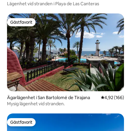
Lägenhet vid stranden i Playa de Las Canteras
Gästfavorit
Gästfavorit
Ägarlägenhet i San Bartolomé de Tirajana
4,92 av 5 i ge
4,92 (166)
Mysig lägenhet vid stranden.
Gästfavorit
Gästfavorit