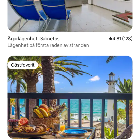
Ägarlägenhet i Salinetas
4,81 av 5 i ge
4,81 (128)
Lägenhet på första raden av stranden
Gästfavorit
Gästfavorit