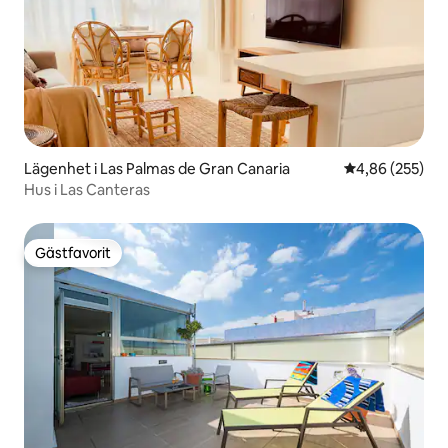
Lägenhet i Las Palmas de Gran Canaria
4,86 av 5 i ge
4,86 (255)
Hus i Las Canteras
Gästfavorit
Gästfavorit