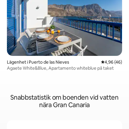
Lägenhet i Puerto de las Nieves
4,96 av 5 i g
4,96 (46)
Agaete White&Blue, Apartamento whiteblue på taket
Snabbstatistik om boenden vid vatten
nära Gran Canaria