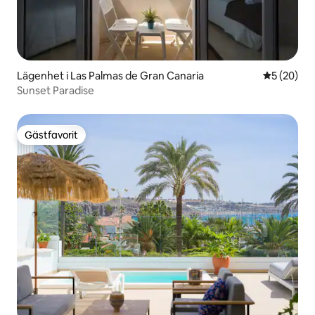
Lägenhet i Las Palmas de Gran Canaria
5 av 5 i g
5 (20)
Sunset Paradise
Gästfavorit
Gästfavorit