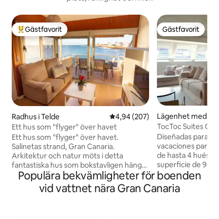
Gästfavorit
Gästfavorit
Populär gästfavorit
Gästfavorit
Lägenhet med serv
Radhus i Telde
4,94 av 5 i genomsnittligt bety
4,94 (207)
Palmas de Gran Ca
TocToc Suites Olo
Ett hus som "flyger" över havet
2 sovrum ...
Diseñadas para of
Ett hus som "flyger" över havet.
vacaciones para r
Salinetas strand, Gran Canaria.
de hasta 4 huéspe
Arkitektur och natur möts i detta
superficie de 94m
fantastiska hus som bokstavligen hänger
Populära bekvämligheter för boenden
dormitorios con c
över havet, på ett privilegierat läge på
cama doble y con
Gran Canarias östkust. Byggnaden
vid vattnet nära Gran Canaria
que ofrecen la pr
"flyger" över klipporna som dyker
necesarias. En est
visuellt i havet och ger dig känslan av att
vacacionales enco
segla på en båt på Atlantens klara