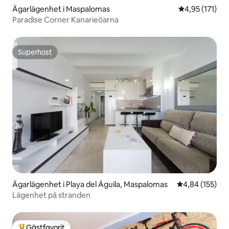
Ägarlägenhet i Maspalomas
4,95 av 5 i ge
4,95 (171)
Paradise Corner Kanarieöarna
Superhost
Superhost
Ägarlägenhet i Playa del Águila, Maspalomas
4,84 av 5 i ge
4,84 (155)
Lägenhet på stranden
Gästfavorit