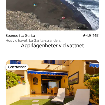
Boende i La Garita
4,9 av 5 i ge
4,9 (145)
Hus vid havet. La Garita-stranden.
Ägarlägenheter vid vattnet
Gästfavorit
Gästfavorit