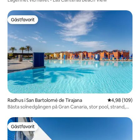
Gästfavorit
Gästfavorit
Radhus i San Bartolomé de Tirajana
4,98 av 5 i ge
4,98 (109)
Bästa solnedgången på Gran Canaria, stor pool, strand,
XBOX
Gästfavorit
Gästfavorit