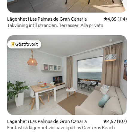
Lägenhet i Las Palmas de Gran Canaria
4,89 av 5 i ge
4,89 (114)
Takvåning intill stranden. Terrasser. Alla privata
Gästfavorit
Populär gästfavorit
Lägenhet i Las Palmas de Gran Canaria
4,97 av 5 i ge
4,97 (107)
Fantastisk lägenhet vid havet på Las Canteras Beach