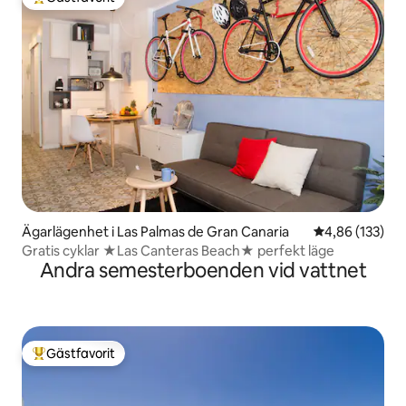
Populär gästfavorit
Ägarlägenhet i Las Palmas de Gran Canaria
4,86 av 5 i ge
4,86 (133)
Gratis cyklar ★Las Canteras Beach★ perfekt läge
Andra semesterboenden vid vattnet
Gästfavorit
Populär gästfavorit