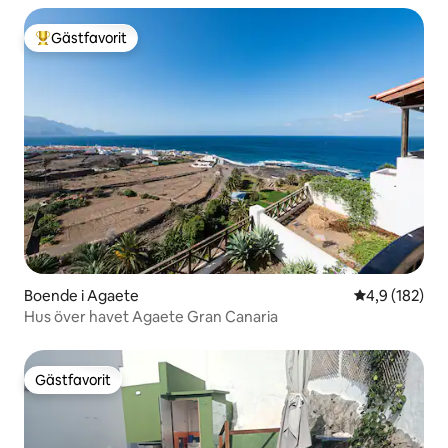
Gästfavorit
Populär gästfavorit
Boende i Agaete
4,9 av 5 i ge
4,9 (182)
Hus över havet Agaete Gran Canaria
Gästfavorit
Gästfavorit