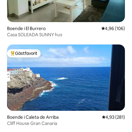
Boende i El Burrero
4,96 av 5 i ge
4,96 (106)
Casa SOLEADA SUNNY hus
Gästfavorit
Populär gästfavorit
Boende i Caleta de Arriba
4,93 av 5 i ge
4,93 (281)
Cliff House Gran Canaria