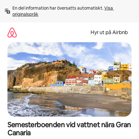
Hoppa
En del information har översatts automatiskt. 
Visa 
till
originalspråk
innehåll
Hyr ut på Airbnb
Semesterboenden vid vattnet nära Gran
Canaria