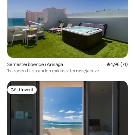
Semesterboende i Arinaga
4,96 av 5 i g
4,96 (71)
1:a raden till stranden exklusiv terrass/jacuzzi
Gästfavorit
Gästfavorit