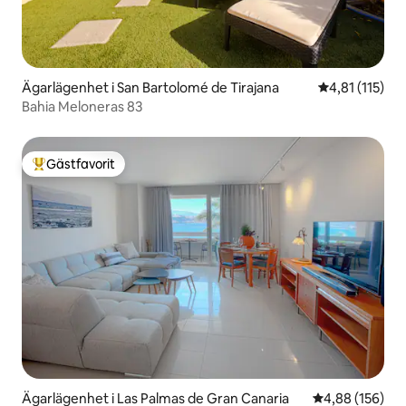
Ägarlägenhet i San Bartolomé de Tirajana
4,81 av 5 i g
4,81 (115)
Bahia Meloneras 83
Gästfavorit
Populär gästfavorit
Ägarlägenhet i Las Palmas de Gran Canaria
4,88 av 5 i ge
4,88 (156)