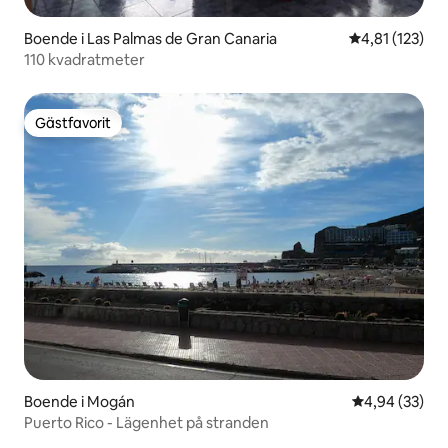
Boende i Las Palmas de Gran Canaria
4,81 av 5 i ge
4,81 (123)
110 kvadratmeter
Gästfavorit
Gästfavorit
Boende i Mogán
4,94 av 5 i g
4,94 (33)
Puerto Rico - Lägenhet på stranden