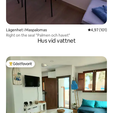
Lägenhet i Maspalomas
4,97 av 5 i ge
4,97 (101)
Right on the sea! "Palmen och havet"
Hus vid vattnet
Gästfavorit
Populär gästfavorit