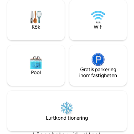
vista, salón come
vatten. Sovande gungad av vågornas
disfrutar del aire l
ljud, eller titta, utan att lämna sängen,
del atlántico. Completamente equipado,
solen återspeglas i havet i gryningen; äta
con ropa de cama y
på terrassen av månsken känna
de cocina y vajilla,
smekningen av brisen ... är oförglömliga
Kök
Wifi
Wifi, aire acondici
upplevelser som detta hus garanterar.
También pensado 
Huset är mycket ljust och vetter mot
pequeños de la ca
havet. Terrassen i vardagsrummet har
gel infantil. A la salida se hará una
ett matbord med plats för sex personer,
limpieza completa de l
och sovrummets terrass har en
de que desee solici
hängmatta för att sola, koppla av och
de limpieza adicio
njuta av utsikten eller bara läsa en bra
contacto con el e
bok. Och hur långt är det till stranden?
Gratis parkering
Pool
pago) Se admiten mascotas (solo perros)
Tja, precis bredvid huset! Öppna bara
inom fastigheten
bajo petición (má
dörren så kan du gå ner till stranden eller
aplicar cargos. Ser
till de steniga ytorna som ligger under
alojamiento.
huset, med magnifika naturliga
*********************
plattformar för solbad och spektakulära
El hotel tiene a dis
"charcones" fylld med litet marint liv.
los números de re
Salinetas är en lugn strand där du kan
las Viviendas Vaca
koppla av, vila, utöva vattensporter,
Luftkonditionering
*********************
cykling, vandring, allt i en mycket unik
och välkänd. I norr ansluter en maritim
promenad med stränderna Melenara ,