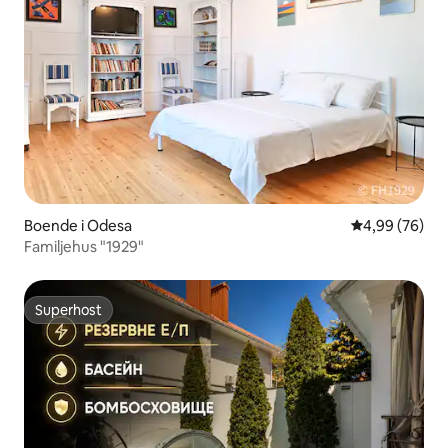
Boende i Odesa
4,99 av 5 i g
4,99 (76)
Familjehus "1929"
Superhost
Superhost