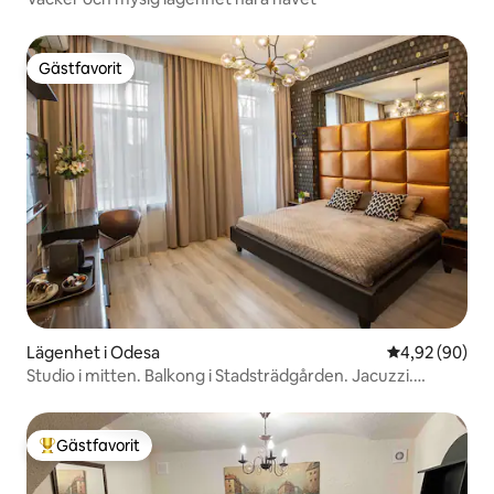
Gästfavorit
Gästfavorit
Lägenhet i Odesa
4,92 av 5 i g
4,92 (90)
Studio i mitten. Balkong i Stadsträdgården. Jacuzzi.
.CityGarden Apt
Gästfavorit
Populär gästfavorit