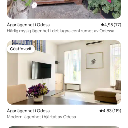
Ägarlägenhet i Odesa
4,95 av 5 i g
4,95 (77)
Härlig mysig lägenhet i det lugna centrumet av Odessa
Gästfavorit
Gästfavorit
Ägarlägenhet i Odesa
4,83 av 5 i ge
4,83 (119)
Modern lägenhet i hjärtat av Odesa