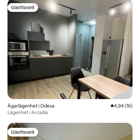
Gästfavorit
Gästfavorit
Ägarlägenhet i Odesa
4,94 av 5 i g
4,94 (16)
Lägenhet i Arcadia
Gästfavorit
Gästfavorit