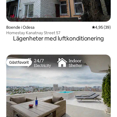
Boende i Odesa
4,95 av 5 i g
4,95 (39)
Homestay Kanatnay Street 57
Lägenheter med luftkonditionering
Gästfavorit
Gästfavorit