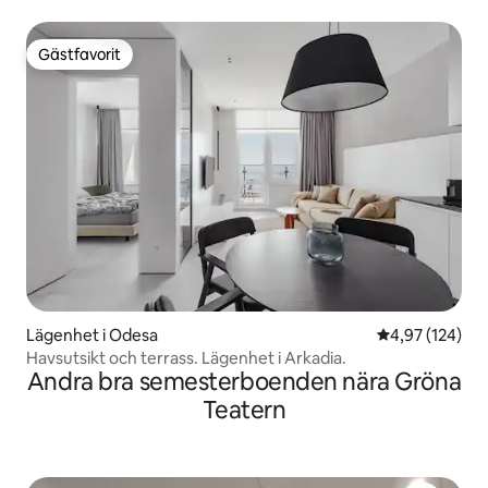
Gästfavorit
Gästfavorit
Lägenhet i Odesa
4,97 av 5 i ge
4,97 (124)
Havsutsikt och terrass. Lägenhet i Arkadia.
Andra bra semesterboenden nära Gröna
Teatern