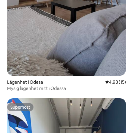
Lägenhet i Odesa
4,93 av 5 i g
4,93 (15)
Mysig lägenhet mitt i Odessa
Superhost
Superhost