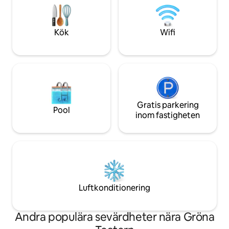
stormarknad och apotek inom
Som havet. Som hi
gångavstånd samt trendiga barer och
precis utanför fön
restauranger. Och naturligtvis bredvid
räcker det att känna
Kök
Wifi
den berömda Privoz-marknaden!
Gratis parkering
Pool
inom fastigheten
Luftkonditionering
Andra populära sevärdheter nära Gröna