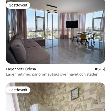
Gästfavorit
Gästfavorit
Lägenhet i Odesa
5 av 5 i 
5 (6)
Lägenhet med panoramautsikt över havet och staden
Gästfavorit
Gästfavorit