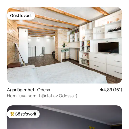
Gästfavorit
Gästfavorit
Ägarlägenhet i Odesa
4,89 av 5 i ge
4,89 (161)
Hem ljuva hem i hjärtat av Odessa :)
Gästfavorit
Populär gästfavorit