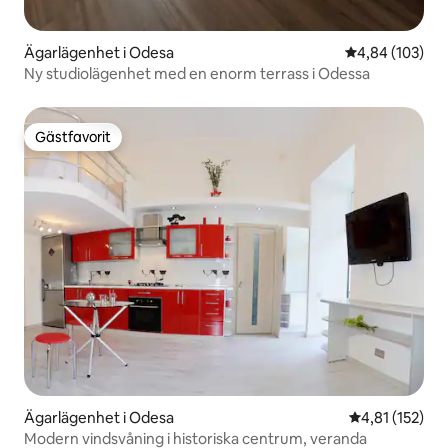
Ägarlägenhet i Odesa
4,84 av 5 i ge
4,84 (103)
Ny studiolägenhet med en enorm terrass i Odessa
Gästfavorit
Gästfavorit
Ägarlägenhet i Odesa
4,81 av 5 i ge
4,81 (152)
Modern vindsvåning i historiska centrum, veranda