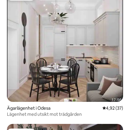
Ägarlägenhet i Odesa
4,92 av 5 i g
4,92 (37)
Lägenhet med utsikt mot trädgården