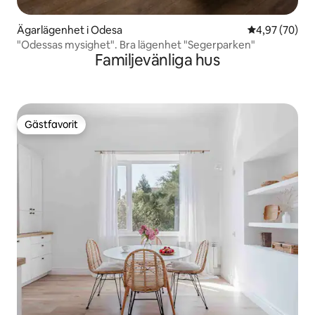
Ägarlägenhet i Odesa
4,97 av 5 i g
4,97 (70)
"Odessas mysighet". Bra lägenhet "Segerparken"
Familjevänliga hus
Gästfavorit
Gästfavorit