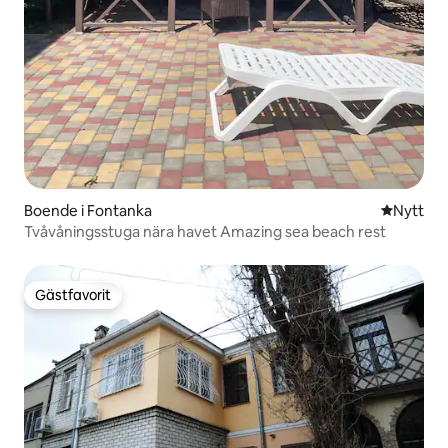
Boende i Fontanka
Nytt ställ
Nytt
Tvåvåningsstuga nära havet Amazing sea beach rest
Gästfavorit
Gästfavorit