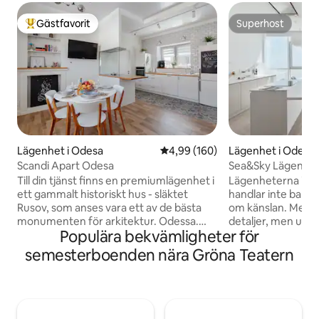
Gästfavorit
Superhost
Populär gästfavorit
Superhost
Lägenhet i Odesa
4,99 av 5 i genomsnittligt bety
4,99 (160)
Lägenhet i Odesa
Scandi Apart Odesa
Sea&Sky Lägenhet
Till din tjänst finns en premiumlägenhet i
Lägenheterna i Se
ett gammalt historiskt hus - släktet
handlar inte bara 
Rusov, som anses vara ett av de bästa
om känslan. Med
monumenten för arkitektur. Odessa.
detaljer, men utan
Populära bekvämligheter för
Fönstren i lägenheten har utsikt över en
ljuset, utrymmet o
lugn innergård, genomsyrad av den
upp i havet. Beläget på 18: e våningen i
semesterboenden nära Gröna Teatern
gamla Odessas anda. Lägenheten är fullt
bostadskomplexet 
utrustad med allt som behövs för en
Boulevard, 60a. En minimalistisk
bekväm vistelse. Vid ingången till husets
inredning som int
innergård finns det en parkeringsplats
släpper ut. Designe
vid grinden. Det finns en 24-timmars
Han skriker inte, h