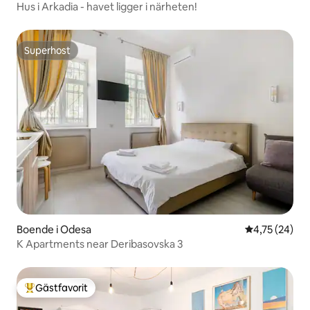
Hus i Arkadia - havet ligger i närheten!
Superhost
Superhost
Boende i Odesa
4,75 av 5 i g
4,75 (24)
K Apartments near Deribasovska 3
Gästfavorit
Populär gästfavorit