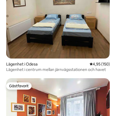
Lägenhet i Odesa
4,95 av 5 i ge
4,95 (150)
Lägenhet i centrum mellan järnvägsstationen och havet
Gästfavorit
Gästfavorit