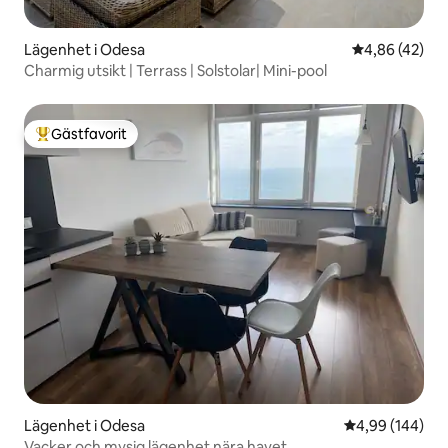
Lägenhet i Odesa
4,86 av 5 i g
4,86 (42)
Charmig utsikt | Terrass | Solstolar| Mini-pool
Gästfavorit
Populär gästfavorit
Lägenhet i Odesa
4,99 av 5 i ge
4,99 (144)
Vacker och mysig lägenhet nära havet