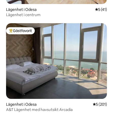
Lägenhet i Odesa
5 av 5 i g
5 (41)
Lägenhet i centrum
Gästfavorit
Populär gästfavorit
Lägenhet i Odesa
5 av 5 i ge
5 (201)
A&T Lägenhet med havsutsikt Arcadia