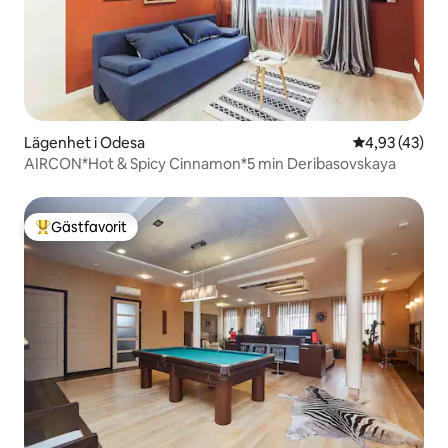
Lägenhet i Odesa
4,93 av 5 i g
4,93 (43)
AIRCON*Hot & Spicy Cinnamon*5 min Deribasovskaya
Gästfavorit
Populär gästfavorit