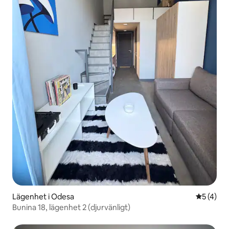
Lägenhet i Odesa
5 av 5 i 
5 (4)
Bunina 18, lägenhet 2 (djurvänligt)