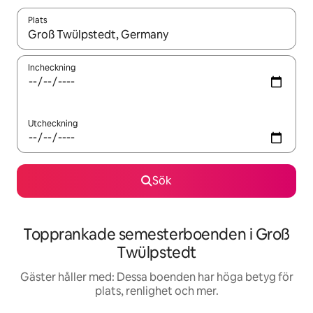
Plats
När resultaten är tillgängliga kan du navigera med upp- och ned
Incheckning
Utcheckning
Sök
Topprankade semesterboenden i Groß
Twülpstedt
Gäster håller med: Dessa boenden har höga betyg för
plats, renlighet och mer.