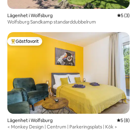
Lägenhet i Wolfsburg
5 av 5 i 
5 (3)
Wolfsburg Sandkamp standarddubbelrum
Gästfavorit
Populär gästfavorit
Lägenhet i Wolfsburg
5 av 5 i 
5 (8)
< Monkey Design | Centrum | Parkeringsplats | Kök >