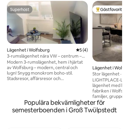
Superhost
Gästfavorit
Superhost
Populär gästfavor
Lägenhet i Wolfsburg
5 av 5 i genomsnittligt b
5 (4)
3-rumslägenhet nära VW – centrum –
tågstationen
Modern 3-rumslägenhet, hem i hjärtat
av Wolfsburg – modern, central och
Lägenhet i Wolfsb
lugn! Snygg monokrom boho-stil.
Stor lägenhet · 5 s
Stadsresor, affärsresor och
badrum · Parkerin
LIGHTPLACE-LÄG
familjevistelser – komfort och lugn.
lägenhet med lugn
Bekvämligheter inkluderar: - Sängar
fabriken i Wolfsbur
(1,80 m) och (1,40 m), bäddsoffa, WiFi -
familjer, grupper e
Fullt utrustat kök - Hårtork, handdukar
Populära bekvämligheter för
Stor balkong, go
och sängkläder - Barnutrustning på
modern komfort g
semesterboenden i Groß Twülpstedt
begäran Viktigt: - Tågstation och outlet
avkopplande viste
(650 m)/stad (900 m) - Shopping intill -
incheckning dygne
3:e våningen i en gammal byggnad med
flexibel ankomst. • 3 sovrum • King-säng,
utsikt -P-plats – Flexibel