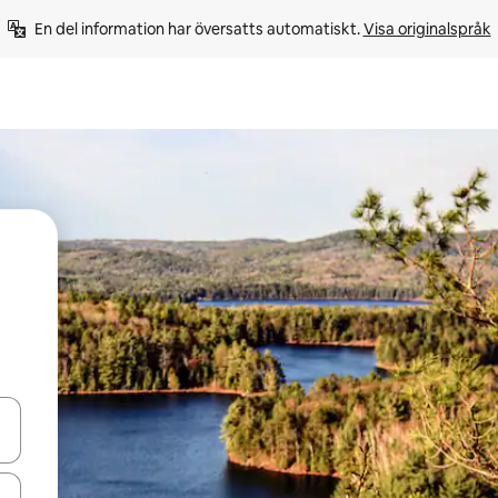
En del information har översatts automatiskt. 
Visa originalspråk
d upp- och nedåtpilarna eller utforska genom att trycka eller svepa.