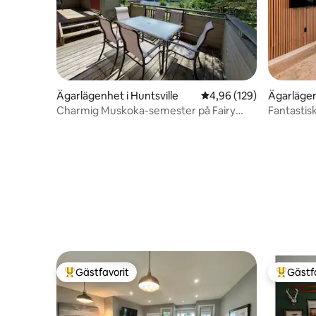
Ägarlägenhet i Huntsville
4,96 av 5 i genomsnitt
4,96 (129)
Ägarlägenh
Charmig Muskoka-semester på Fairy
Fantastis
Lake, Huntsville
parkering
Gästfavorit
Gästf
Populär gästfavorit
Populär 