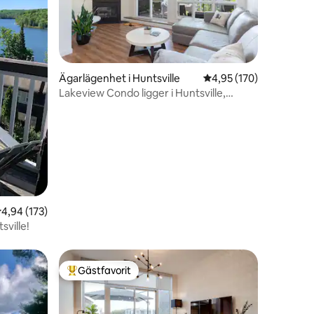
Ägarlägenhet i Huntsville
4,95 av 5 i genomsnitt
4,95 (170)
Lakeview Condo ligger i Huntsville,
en
Ontario
,94 av 5 i genomsnittligt betyg, 173 omdömen
4,94 (173)
sville!
Gästfavorit
Populär gästfavorit