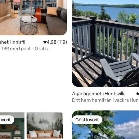
ligt betyg, 129 omdömen
et i Innisfil
4,98 av 5 i genomsnittligt betyg, 119 omdöm
4,98 (119)
k 1BR med pool ~ Gratis
 och självincheckning
Ägarlägenhet i Huntsville
4
Ditt hem hemifrån i vackra Hunt
avorit
Gästfavorit
gästfavorit
Gästfavorit