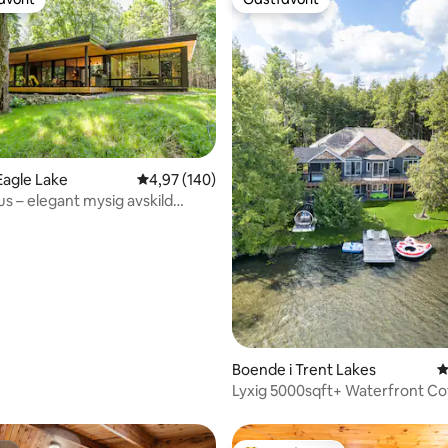
gästfavorit
Gästfavorit
Eagle Lake
4,97 av 5 i genomsnittligt betyg, 140 omdöm
4,97 (140)
 – elegant mysig avskild
 stuga
ligt betyg, 166 omdömen
Boende i Trent Lakes
4
Lyxig 5000sqft+ Waterfront Co
Bastu Bubbelpool