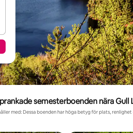
prankade semesterboenden nära Gull 
åller med: Dessa boenden har höga betyg för plats, renlighet