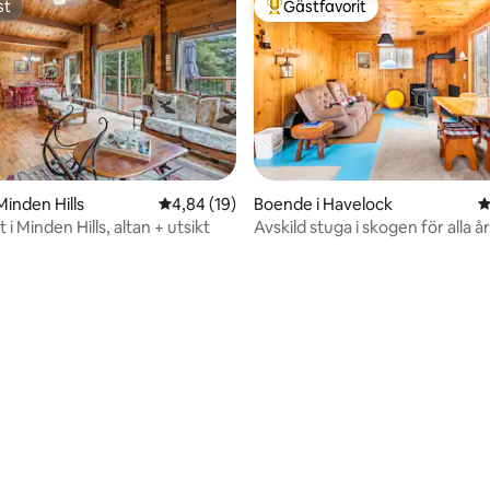
st
Gästfavorit
st
Populär gästfavorit
Minden Hills
4,84 av 5 i genomsnittligt betyg, 19 omdöm
4,84 (19)
Boende i Havelock
4
t i Minden Hills, altan + utsikt
Avskild stuga i skogen för alla å
ligt betyg, 156 omdömen