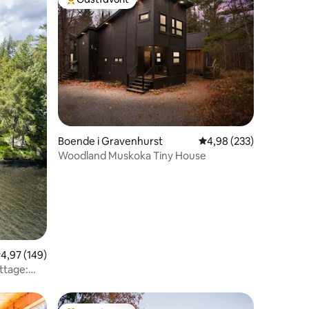
Populär gästfavorit
en
Boende i Gravenhurst
4,98 av 5 i genomsnitt
4,98 (233)
Woodland Muskoka Tiny House
,97 av 5 i genomsnittligt betyg, 149 omdömen
4,97 (149)
ttage: