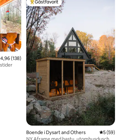
Gästfavorit
Populär gästfavorit
en
,96 av 5 i genomsnittligt betyg, 138 omdömen
4,96 (138)
rstider
Boende i Dysart and Others
5 av 5 i genomsnit
5 (59)
NY Aframe med bastu, utomhusdusch