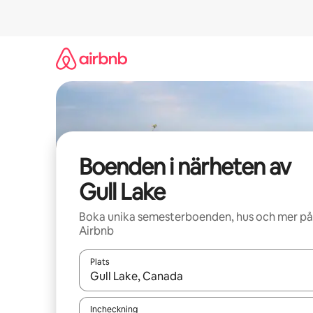
Hoppa
till
innehåll
Boenden i närheten av
Gull Lake
Boka unika semesterboenden, hus och mer på
Airbnb
Plats
När resultaten är tillgängliga kan du navigera me
Incheckning