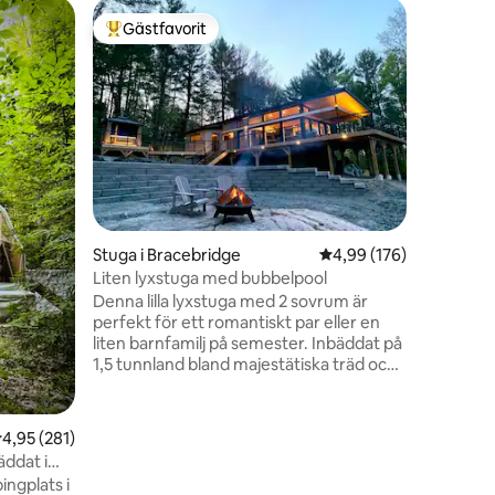
Stuga i B
Gästfavorit
Gästf
Populär gästfavorit
Populär
Avskild ti
Hideawa
Denna ha
hjärtat a
naturskön
privat sk
Bracebrid
naturlig 
nära stad
butiker o
avkopplin
Stuga i Bracebridge
4,99 av 5 i genomsnitt
4,99 (176)
mysiga s
utomhusb
Liten lyxstuga med bubbelpool
Pass ingå
Denna lilla lyxstuga med 2 sovrum är
för extra
perfekt för ett romantiskt par eller en
ladda om
liten barnfamilj på semester. Inbäddat på
1,5 tunnland bland majestätiska träd och
granitutsläpp, skapar vacker utsikt från
däcket med grill, eldstad, bubbelpool
eller massiva fönster i hela stugan.
en
,95 av 5 i genomsnittligt betyg, 281 omdömen
4,95 (281)
Vattendamm och flod tvärs över vägen
äddat i
skapar avkopplande vattenfallsljud som
ingplats i
hörs från däcket eller njut av det på nära