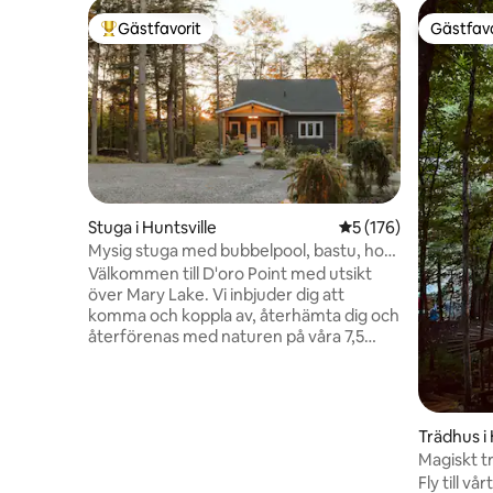
Gästfavorit
Gästfavo
Populär gästfavorit
Gästfavo
Stuga i Huntsville
5 av 5 i genomsnitt
5 (176)
Mysig stuga med bubbelpool, bastu, hot
yoga studio.
Välkommen till D'oro Point med utsikt
över Mary Lake. Vi inbjuder dig att
komma och koppla av, återhämta dig och
återförenas med naturen på våra 7,5
hektar skogig lycka. Med bara ca 3
minuters promenad till vår pittoreska
grannskapsstrand är vi tillräckligt nära för
att njuta av det livliga sjölivet, men ändå
Trädhus i 
bibehålla en privat reträttskänsla. Bo på
Magiskt t
fastigheten och skörda hälsofördelarna
husdjur 
Fly till v
med våra privata spa-liknande