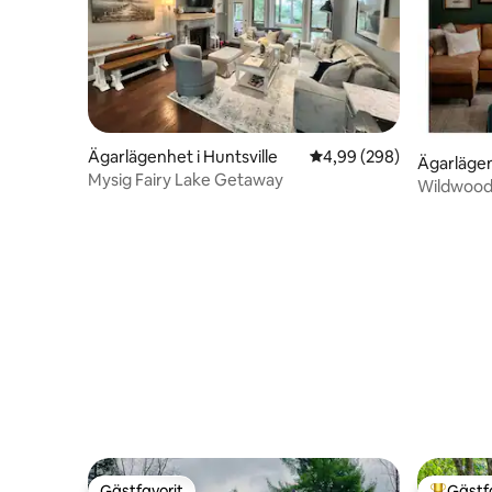
Ägarlägenhet i Huntsville
4,99 av 5 i genomsnitt
4,99 (298)
Ägarlägen
Mysig Fairy Lake Getaway
Wildwood
inomhus-
spelrum
Gästfavorit
Gästf