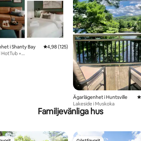
ligt betyg, 298 omdömen
het i Shanty Bay
4,98 av 5 i genomsnittligt betyg, 125 omdöm
4,98 (125)
 HotTub +
/utomhuspool + bastu +
Ägarlägenhet i Huntsville
4
Lakeside i Muskoka
Familjevänliga hus
avorit
Gästfavorit