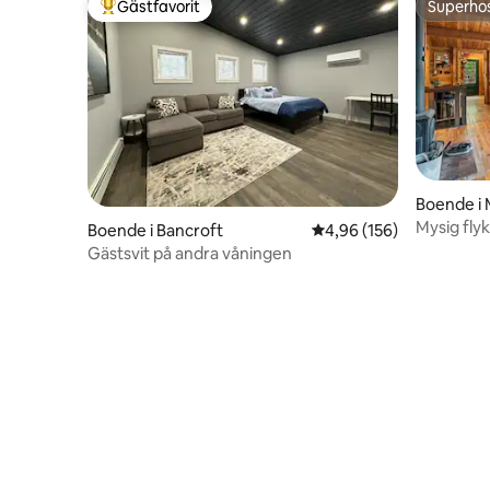
Gästfavorit
Superho
Populär gästfavorit
Superho
Boende i 
Mysig flyk
Boende i Bancroft
4,96 av 5 i genomsnitt
4,96 (156)
Gästsvit på andra våningen