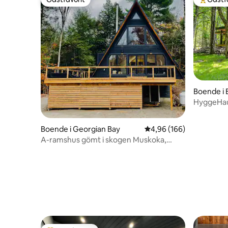
Gästfavorit
Populär 
Boende i 
HyggeHaus
après-ski
Boende i Georgian Bay
4,96 av 5 i genomsnitt
4,96 (166)
A-ramshus gömt i skogen Muskoka,
Georgian Bay