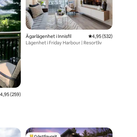
Ägarlägenhet i Innisfil
4,95 av 5 i genomsnitt
4,95 (532)
Lägenhet i Friday Harbour | Resortliv
en
,95 av 5 i genomsnittligt betyg, 259 omdömen
4,95 (259)
Gästfavorit