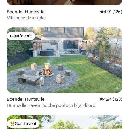
Boende i Huntsville
4,91 av 5 i ge
4,91 (126)
Vita huset Muskoka
Gästfavorit
Gästfavorit
Boende i Huntsville
4,94 av 5 i ge
4,94 (123)
Huntsville Haven, bubbelpool och biljardbord!
Gästfavorit
Populär gästfavorit