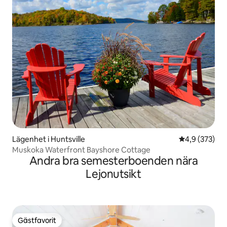
Lägenhet i Huntsville
4,9 av 5 i ge
4,9 (373)
Muskoka Waterfront Bayshore Cottage
Andra bra semesterboenden nära
Lejonutsikt
Gästfavorit
Gästfavorit