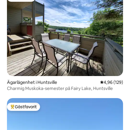
Gästfavorit
Ägarlägenhet i Huntsville
4,96 av 5 i ge
4,96 (129)
Charmig Muskoka-semester på Fairy Lake, Huntsville
Gästfavorit
Populär gästfavorit