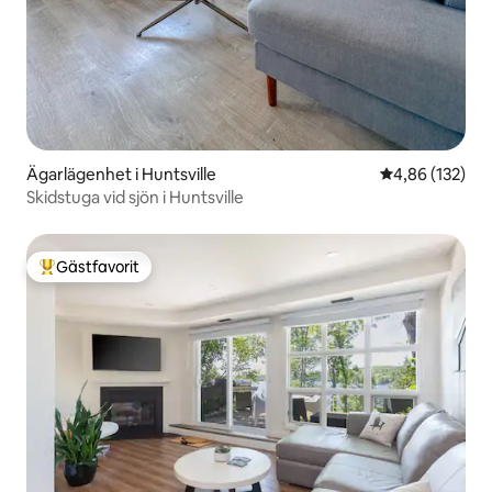
Ägarlägenhet i Huntsville
4,86 av 5 i ge
4,86 (132)
Skidstuga vid sjön i Huntsville
Gästfavorit
Populär gästfavorit