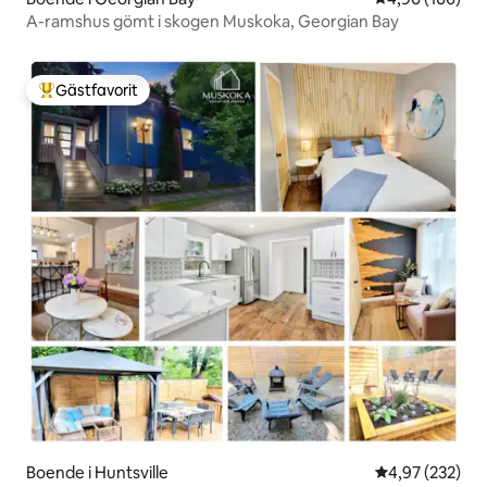
A-ramshus gömt i skogen Muskoka, Georgian Bay
Gästfavorit
Populär gästfavorit
Boende i Huntsville
4,97 av 5 i ge
4,97 (232)