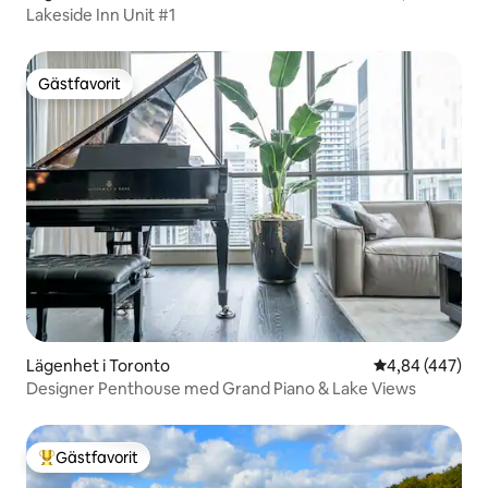
Lakeside Inn Unit #1
Gästfavorit
Gästfavorit
Lägenhet i Toronto
4,84 av 5 i ge
4,84 (447)
Designer Penthouse med Grand Piano & Lake Views
Gästfavorit
Populär gästfavorit