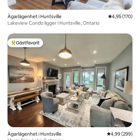
Ägarlägenhet i Huntsville
4,95 av 5 i ge
4,95 (170)
Lakeview Condo ligger i Huntsville, Ontario
Gästfavorit
Populär gästfavorit
Ägarlägenhet i Huntsville
4,99 av 5 i ge
4,99 (299)