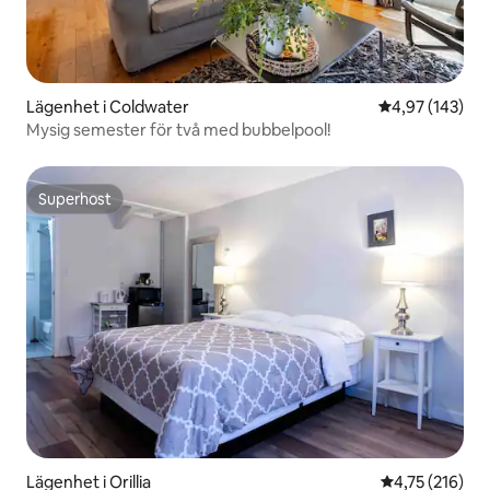
Lägenhet i Coldwater
4,97 av 5 i ge
4,97 (143)
Mysig semester för två med bubbelpool!
Superhost
Superhost
Lägenhet i Orillia
4,75 av 5 i ge
4,75 (216)