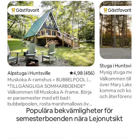
Gästfavorit
Gästfavorit
Populär gästfavorit
Populär gästfavor
Stuga i Huntsville
Mysig stuga med b
Alpstuga i Huntsville
4,98 av 5 i genomsnittligt bet
4,98 (456)
yoga studio.
Välkommen till D'o
Muskoka A-ramshus + BUBBELPOOL |
över Mary Lake. Vi 
Strand, kajak, Arrowhead
*TILLGÄNGLIGA SOMMARBOENDE*
komma och koppla
Välkommen till Muskoka A-frame. Börja
och återförenas m
er parsemester med ett bad i
hektar skogig lycka
bubbelpoolen, rosta marshmallows över
minuters promenad 
Populära bekvämligheter för
en eld, vakna till svajande trädtoppar,
grannskapsstrand är
spela brädspel och lyssna på album.
semesterboenden nära Lejonutsikt
för att njuta av det
Denna klassiska 70-talsstuga har gjorts
ändå bibehålla en p
om för den moderna världen. Bo här
Bo på fastigheten
eller gör den till din bas för äventyr
hälsofördelarna m