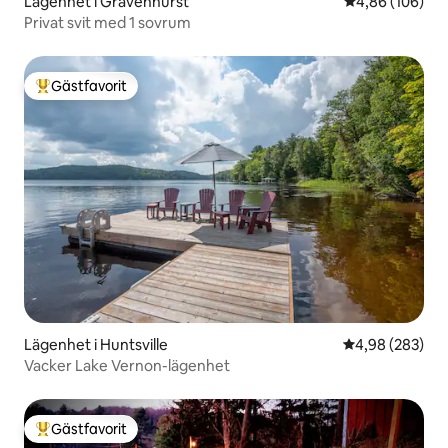
Lägenhet i Gravenhurst
4,86 av 5 i ge
4,86 (106)
Privat svit med 1 sovrum
Gästfavorit
Populär gästfavorit
Lägenhet i Huntsville
4,98 av 5 i ge
4,98 (283)
Vacker Lake Vernon-lägenhet
Gästfavorit
Populär gästfavorit