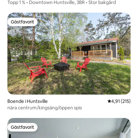
Topp 1 % • Downtown Huntsville, 3BR • Stor bakgård
Gästfavorit
Gästfavorit
Boende i Huntsville
4,91 av 5 i ge
4,91 (215)
nära centrum/kingsäng/öppen spis
Gästfavorit
Gästfavorit