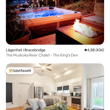
Lägenhet i Bracebridge
4,98 av 5 i ge
4,98 (434)
The Muskoka River Chalet - The King's Den
Gästfavorit
Populär gästfavorit