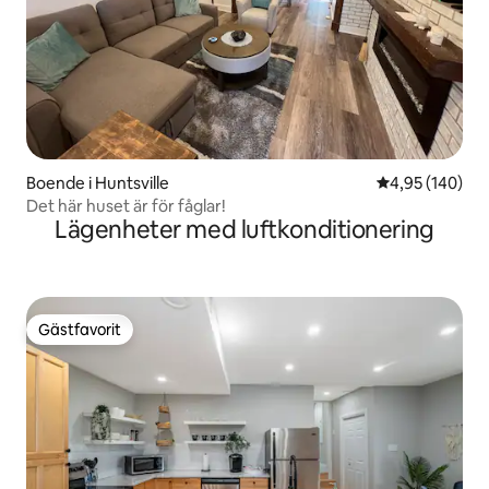
Boende i Huntsville
4,95 av 5 i ge
4,95 (140)
Det här huset är för fåglar!
Lägenheter med luftkonditionering
Gästfavorit
Gästfavorit