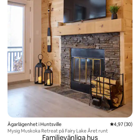
Ägarlägenhet i Huntsville
4,97 av 5 i g
4,97 (30)
Mysig Muskoka Retreat på Fairy Lake Året runt
Familjevänliga hus