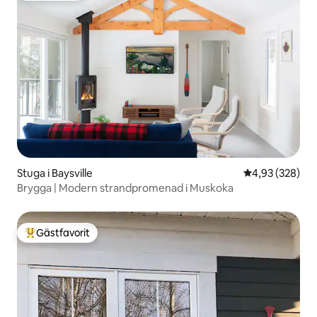
Stuga i Baysville
4,93 av 5 i ge
4,93 (328)
Brygga | Modern strandpromenad i Muskoka
Gästfavorit
Populär gästfavorit