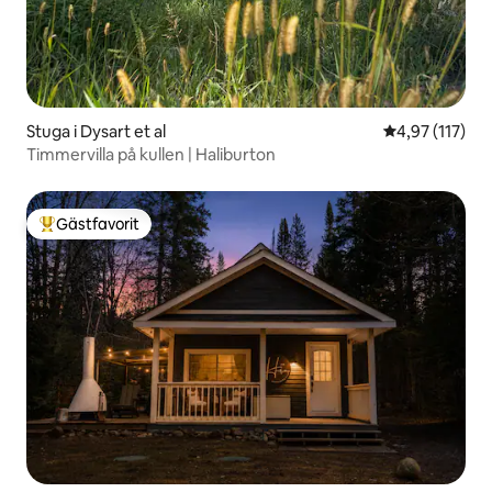
Stuga i Dysart et al
4,97 av 5 i ge
4,97 (117)
Timmervilla på kullen | Haliburton
Gästfavorit
Populär gästfavorit