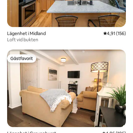
Lägenhet i Midland
4,91 av 5 i ge
4,91 (156)
Loft vid bukten
Gästfavorit
Gästfavorit