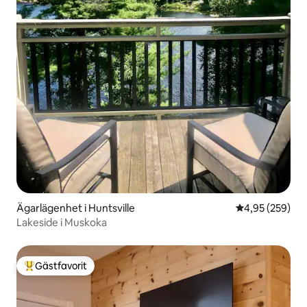
Ägarlägenhet i Huntsville
4,95 av 5 i ge
4,95 (259)
Lakeside i Muskoka
Gästfavorit
Populär gästfavorit