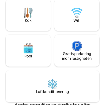
under alla fyra årstider. Ta ett dopp i sjön
liknande bekvämli
och låna dubbelkajaken på den privata
bastu, infraröd v
stranden. Utforska skogar och stigar i
bubbelpool. Eller g
Arrowhead eller Limberlost eller besök
Muskoka har att e
charmiga Huntsville för restauranger,
Kök
Wifi
bryggerier och lokala bekvämligheter
Gratis parkering
Pool
inom fastigheten
Luftkonditionering