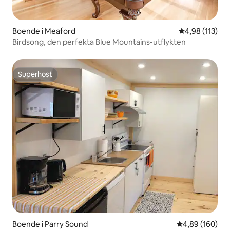
Boende i Meaford
4,98 av 5 i ge
4,98 (113)
Birdsong, den perfekta Blue Mountains-utflykten
Superhost
Superhost
Boende i Parry Sound
4,89 av 5 i ge
4,89 (160)