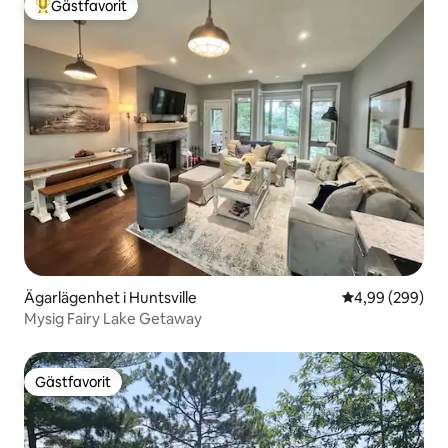
Gästfavorit
Populär gästfavorit
Ägarlägenhet i Huntsville
4,99 av 5 i ge
4,99 (299)
Mysig Fairy Lake Getaway
Gästfavorit
Gästfavorit