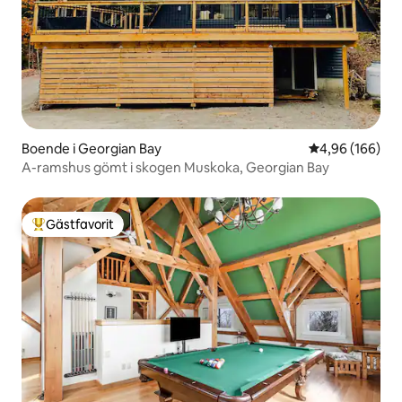
Boende i Georgian Bay
4,96 av 5 i ge
4,96 (166)
A-ramshus gömt i skogen Muskoka, Georgian Bay
Gästfavorit
Populär gästfavorit