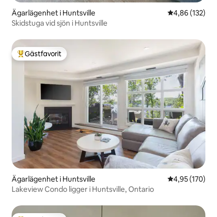
Ägarlägenhet i Huntsville
4,86 av 5 i ge
4,86 (132)
Skidstuga vid sjön i Huntsville
Gästfavorit
Populär gästfavorit
Ägarlägenhet i Huntsville
4,95 av 5 i ge
4,95 (170)
Lakeview Condo ligger i Huntsville, Ontario