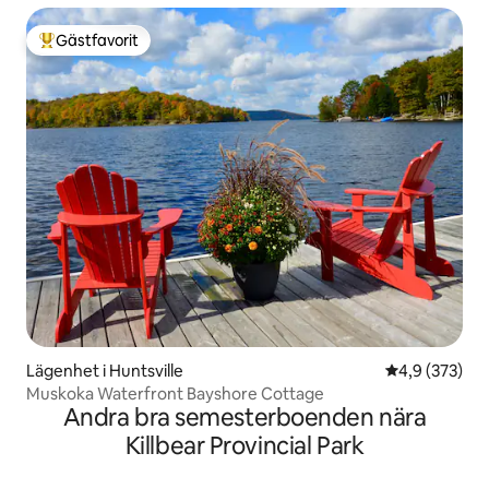
Gästfavorit
Populär gästfavorit
Lägenhet i Huntsville
4,9 av 5 i ge
4,9 (373)
Muskoka Waterfront Bayshore Cottage
Andra bra semesterboenden nära
Killbear Provincial Park