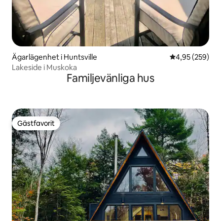
Ägarlägenhet i Huntsville
4,95 av 5 i ge
4,95 (259)
Lakeside i Muskoka
Familjevänliga hus
Gästfavorit
Gästfavorit