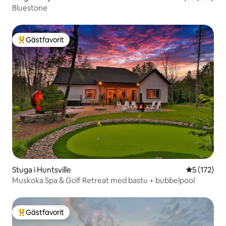
Bluestone
Gästfavorit
Populär gästfavorit
Stuga i Huntsville
5 av 5 i ge
5 (172)
Muskoka Spa & Golf Retreat med bastu + bubbelpool
Gästfavorit
Populär gästfavorit