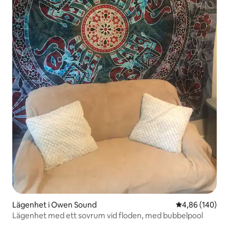
Lägenhet i Owen Sound
4,86 av 5 i ge
4,86 (140)
Lägenhet med ett sovrum vid floden, med bubbelpool