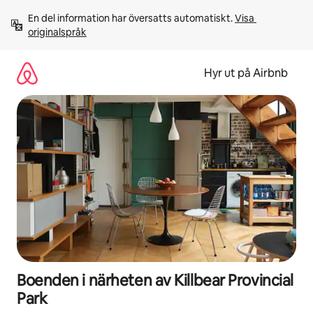
Hoppa
En del information har översatts automatiskt. 
Visa 
till
originalspråk
innehåll
Hyr ut på Airbnb
Boenden i närheten av Killbear Provincial
Park