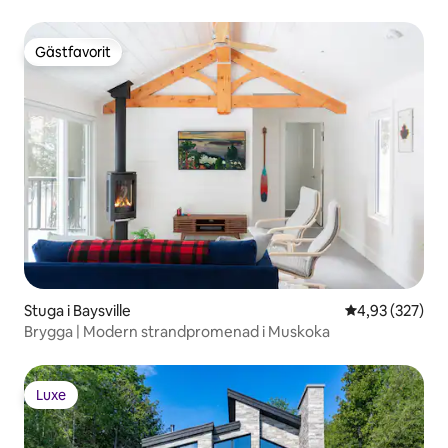
Gästfavorit
Gästfavorit
Stuga i Baysville
4,93 av 5 i ge
4,93 (327)
Brygga | Modern strandpromenad i Muskoka
Luxe
Luxe