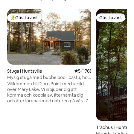
Gästfavorit
Gästfavorit
Populär gästfavorit
Gästfavorit
Stuga i Huntsville
5 av 5 i genomsnittligt bet
5 (176)
Mysig stuga med bubbelpool, bastu, hot
yoga studio.
Välkommen till D'oro Point med utsikt
över Mary Lake. Vi inbjuder dig att
komma och koppla av, återhämta dig
och återförenas med naturen på våra 7,5
hektar skogig lycka. Med bara ca 3
minuters promenad till vår pittoreska
grannskapsstrand är vi tillräckligt nära
för att njuta av det livliga sjölivet, men
Trädhus i Huntsvill
ändå bibehålla en privat reträttskänsla.
Magiskt trädhus I