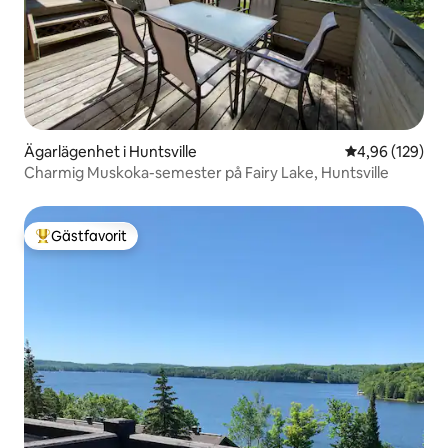
Ägarlägenhet i Huntsville
4,96 av 5 i ge
4,96 (129)
Charmig Muskoka-semester på Fairy Lake, Huntsville
Gästfavorit
Populär gästfavorit