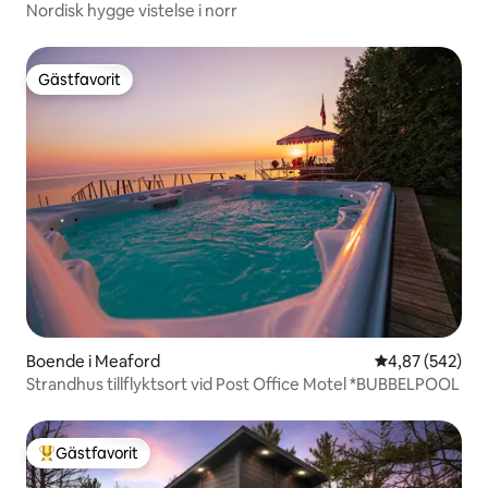
Nordisk hygge vistelse i norr
Gästfavorit
Gästfavorit
Boende i Meaford
4,87 av 5 i ge
4,87 (542)
Strandhus tillflyktsort vid Post Office Motel *BUBBELPOOL
Gästfavorit
Populär gästfavorit