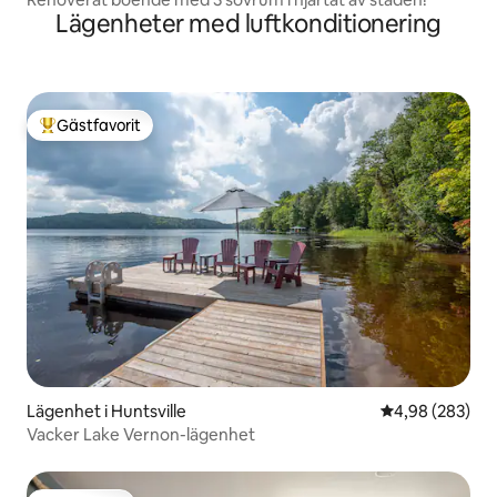
Lägenheter med luftkonditionering
Gästfavorit
Populär gästfavorit
Lägenhet i Huntsville
4,98 av 5 i ge
4,98 (283)
Vacker Lake Vernon-lägenhet