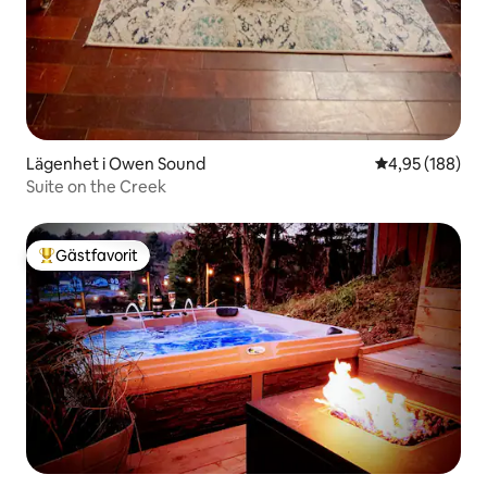
Lägenhet i Owen Sound
4,95 av 5 i ge
4,95 (188)
Suite on the Creek
Gästfavorit
Populär gästfavorit