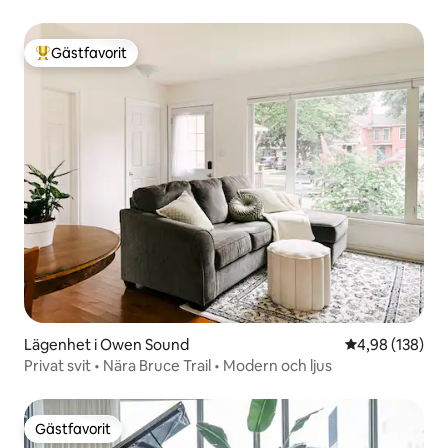
Gästfavorit
Populär gästfavorit
Lägenhet i Owen Sound
4,98 av 5 i ge
4,98 (138)
Privat svit • Nära Bruce Trail • Modern och ljus
Gästfavorit
Gästfavorit