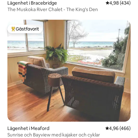
Lägenhet i Bracebridge
4,98 av 5 i ge
4,98 (434)
The Muskoka River Chalet - The King's Den
Gästfavorit
Populär gästfavorit
Lägenhet i Meaford
4,96 av 5 i ge
4,96 (466)
Sunrise och Bayview med kajaker och cyklar