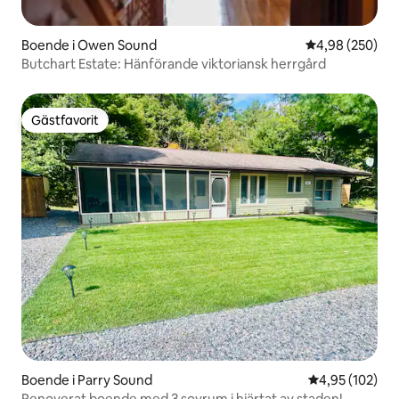
Boende i Owen Sound
4,98 av 5 i ge
4,98 (250)
Butchart Estate: Hänförande viktoriansk herrgård
Gästfavorit
Gästfavorit
Boende i Parry Sound
4,95 av 5 i ge
4,95 (102)
Renoverat boende med 3 sovrum i hjärtat av staden!