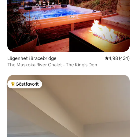
Lägenhet i Bracebridge
4,98 av 5 i ge
4,98 (434)
The Muskoka River Chalet - The King's Den
Gästfavorit
Populär gästfavorit