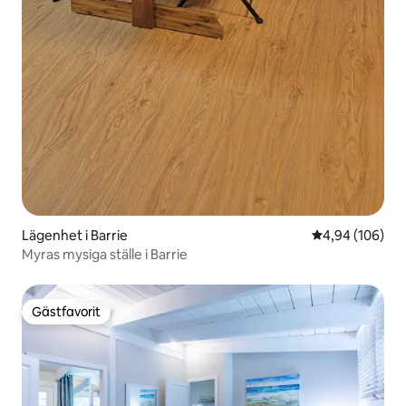
Lägenhet i Barrie
4,94 av 5 i ge
4,94 (106)
Myras mysiga ställe i Barrie
Gästfavorit
Gästfavorit