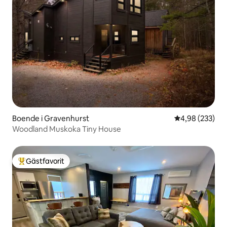
Boende i Gravenhurst
4,98 av 5 i ge
4,98 (233)
Woodland Muskoka Tiny House
Gästfavorit
Populär gästfavorit