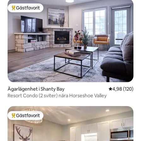
Gästfavorit
Populär gästfavorit
Ägarlägenhet i Shanty Bay
4,98 av 5 i ge
4,98 (120)
Resort Condo (2 sviter) nära Horseshoe Valley
Gästfavorit
Populär gästfavorit