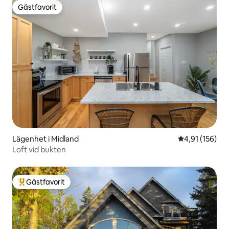
Gästfavorit
Gästfavorit
Lägenhet i Midland
4,91 av 5 i ge
4,91 (156)
Loft vid bukten
Gästfavorit
Populär gästfavorit