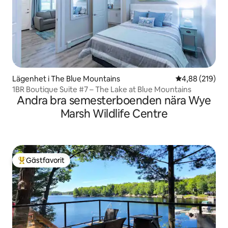
Lägenhet i The Blue Mountains
4,88 av 5 i ge
4,88 (219)
1BR Boutique Suite #7 – The Lake at Blue Mountains
Andra bra semesterboenden nära Wye
Marsh Wildlife Centre
Gästfavorit
Populär gästfavorit