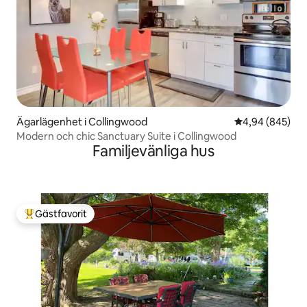
Ägarlägenhet i Collingwood
4,94 av 5 i ge
4,94 (845)
Modern och chic Sanctuary Suite i Collingwood
Familjevänliga hus
Gästfavorit
Populär gästfavorit