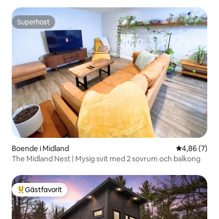
Superhost
Superhost
Boende i Midland
4,86 av 5 i 
4,86 (7)
The Midland Nest | Mysig svit med 2 sovrum och balkong
Gästfavorit
Populär gästfavorit