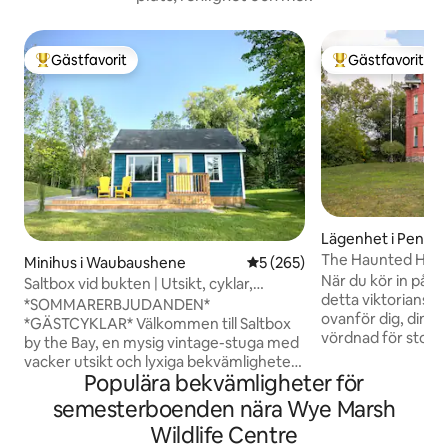
Gästfavorit
Gästfavorit
Populär gästfavorit
Populär gästfavor
Lägenhet i Penet
The Haunted Hous
Minihus i Waubaushene
5 av 5 i genomsnittligt bety
5 (265)
När du kör in på u
Saltbox vid bukten | Utsikt, cyklar,
detta viktorianska
stränder och Vetta
*SOMMARERBJUDANDEN*
ovanför dig, din m
*GÄSTCYKLAR* Välkommen till Saltbox
vördnad för storl
by the Bay, en mysig vintage-stuga med
för att komma in i 
vacker utsikt och lyxiga bekvämligheter.
svagt upplyst slin
Populära bekvämligheter för
Perfekt för en parsemester, en
när du stiger upp t
semester för en liten familj/vänner eller
semesterboenden nära Wye Marsh
Originalarkitektu
en ensamresa. Slappna av i slow living,
Wildlife Centre
över osar av histor
laga dina favoritmåltider, spela brädspel