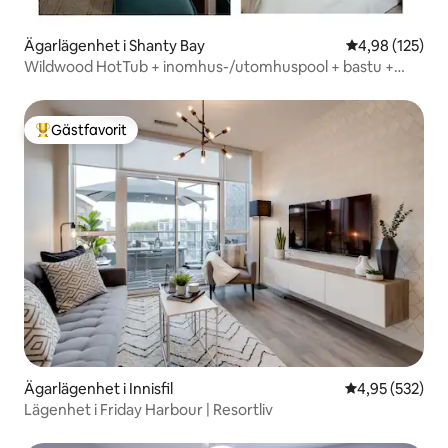
Ägarlägenhet i Shanty Bay
4,98 av 5 i ge
4,98 (125)
Wildwood HotTub + inomhus-/utomhuspool + bastu +
spelrum
Gästfavorit
Populär gästfavorit
Ägarlägenhet i Innisfil
4,95 av 5 i ge
4,95 (532)
Lägenhet i Friday Harbour | Resortliv