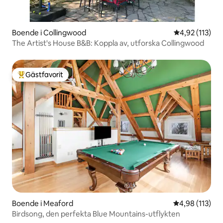
Boende i Collingwood
4,92 av 5 i ge
4,92 (113)
The Artist's House B&B: Koppla av, utforska Collingwood
Gästfavorit
Populär gästfavorit
Boende i Meaford
4,98 av 5 i ge
4,98 (113)
Birdsong, den perfekta Blue Mountains-utflykten