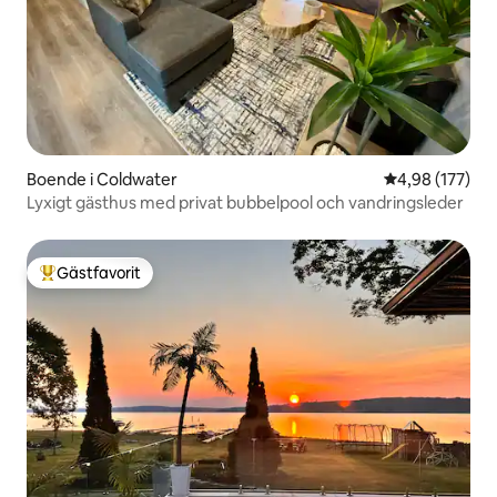
Boende i Coldwater
4,98 av 5 i ge
4,98 (177)
Lyxigt gästhus med privat bubbelpool och vandringsleder
Gästfavorit
Populär gästfavorit