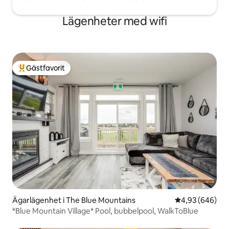
Lägenheter med wifi
Gästfavorit
Populär gästfavorit
Ägarlägenhet i The Blue Mountains
4,93 av 5 i ge
4,93 (646)
*Blue Mountain Village* Pool, bubbelpool, WalkToBlue