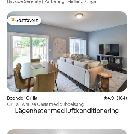
Bayside Serenity | Parkering | Midland stuga
Gästfavorit
Populär gästfavorit
Boende i Orillia
4,91 av 5 i ge
4,91 (164)
Orillia TwnHse Oasis med dubbelsäng
Lägenheter med luftkonditionering