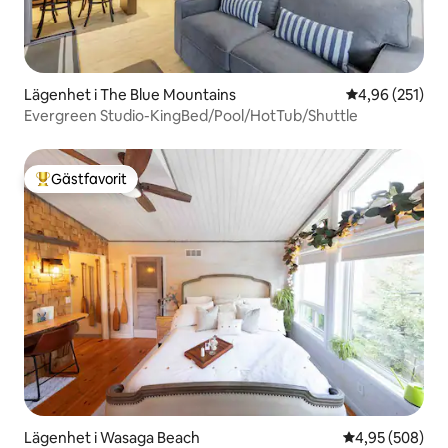
Lägenhet i The Blue Mountains
4,96 av 5 i ge
4,96 (251)
Evergreen Studio-KingBed/Pool/HotTub/Shuttle
Gästfavorit
Populär gästfavorit
Lägenhet i Wasaga Beach
4,95 av 5 i ge
4,95 (508)