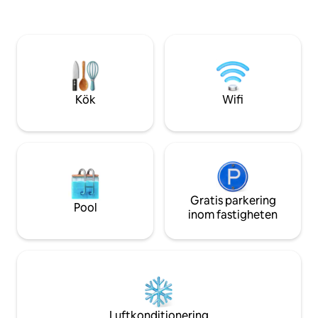
förvandlades huset
och lyssna på album medan du tittar på
oälskade under må
fåglar och solnedgångar över sjön.
har definitivt tagit
Promenera längs eller cykla på våra
andarna inom, stå
gästcyklar på Tay Shore Trail. Besök
hus fortfarande st
närliggande stränder och Quayle's
all sin härlighet.
Brewery. Skäm bort dig själv på Vetta Spa
och utforska charmiga städer runt
Kök
Wifi
Georgian Bay.
Gratis parkering
Pool
inom fastigheten
Luftkonditionering