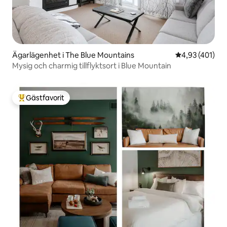
Ägarlägenhet i The Blue Mountains
4,93 av 5 i ge
4,93 (401)
Mysig och charmig tillflyktsort i Blue Mountain
Gästfavorit
Populär gästfavorit