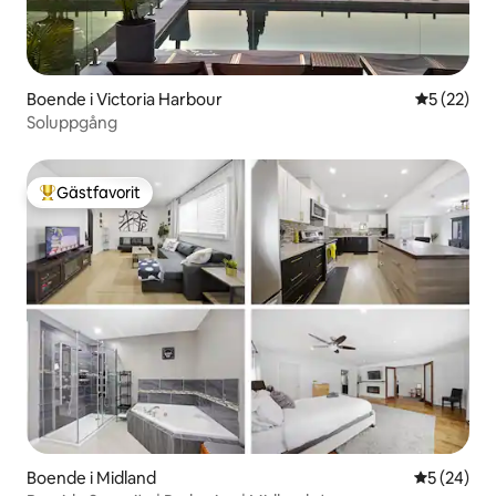
Boende i Victoria Harbour
5 av 5 i g
5 (22)
Soluppgång
Gästfavorit
Populär gästfavorit
Boende i Midland
5 av 5 i g
5 (24)