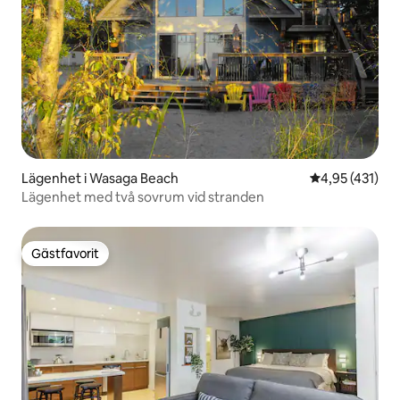
Lägenhet i Wasaga Beach
4,95 av 5 i ge
4,95 (431)
Lägenhet med två sovrum vid stranden
Gästfavorit
Gästfavorit