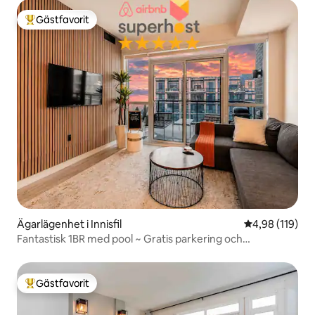
Gästfavorit
Populär gästfavorit
Ägarlägenhet i Innisfil
4,98 av 5 i ge
4,98 (119)
Fantastisk 1BR med pool ~ Gratis parkering och
självincheckning
Gästfavorit
Populär gästfavorit