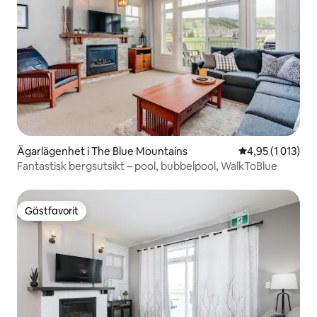
Ägarlägenhet i The Blue Mountains
4,95 av 5 i gen
4,95 (1 013)
Fantastisk bergsutsikt – pool, bubbelpool, WalkToBlue
Gästfavorit
Gästfavorit