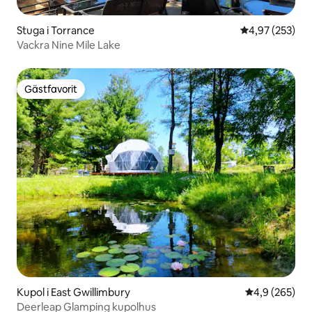
Stuga i Torrance
4,97 av 5 i ge
4,97 (253)
Vackra Nine Mile Lake
Gästfavorit
Gästfavorit
Kupol i East Gwillimbury
4,9 av 5 i ge
4,9 (265)
Deerleap Glamping kupolhus