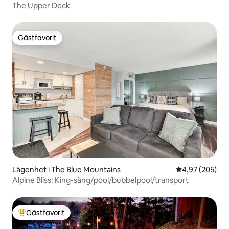
The Upper Deck
Gästfavorit
Gästfavorit
Lägenhet i The Blue Mountains
4,97 av 5 i ge
4,97 (205)
Alpine Bliss: King-säng/pool/bubbelpool/transport
Gästfavorit
Populär gästfavorit