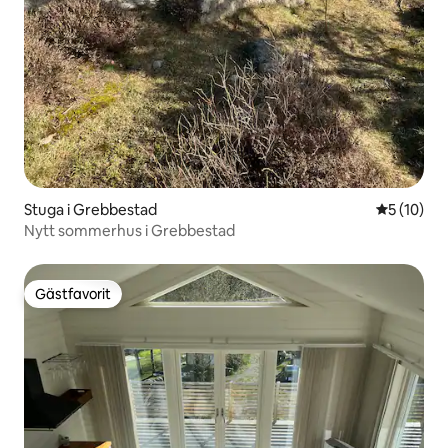
Stuga i Grebbestad
5 av 5 i g
5 (10)
Nytt sommerhus i Grebbestad
Gästfavorit
Gästfavorit