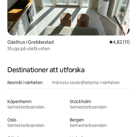
Gästhus i Grebbestad
4,82 av 5 i 
4,82 (11)
Stuga på västkusten
Destinationer att utforska
Resmål i närheten
Främsta sevärdheterna i närheten
Köpenhamn
Stockholm
Semesterboenden
Semesterboenden
Oslo
Bergen
Semesterboenden
Semesterboenden