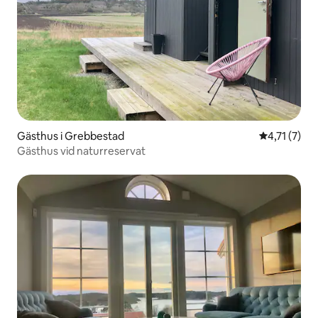
Gästhus i Grebbestad
4,71 av 5 i
4,71 (7)
Gästhus vid naturreservat