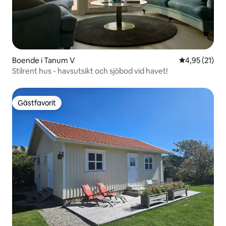
Boende i Tanum V
4,95 av 5 i g
4,95 (21)
Stilrent hus - havsutsikt och sjöbod vid havet!
Gästfavorit
Gästfavorit