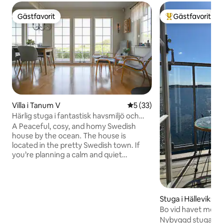
Gästfavorit
Gästfavorit
Gästfavorit
Populär gästfavor
Villa i Tanum V
5 av 5 i genomsnittligt be
5 (33)
Härlig stuga i fantastisk havsmiljö och
jacuzzi
A Peaceful, cosy, and homy Swedish
house by the ocean. The house is
located in the pretty Swedish town. If
you’re planning a calm and quiet
vacation being in nature, here you’ll be
able to experience a genuine and
fantastically beautiful ocean and forest.
Every season have its aesthetic charm,
Stuga i Hällevikss
you'll love nature in Havstenssund.
Bo vid havet med
Spend a special moments with family
Nybyggd stuga all
(with kids) and significant others! There