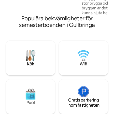
stor brygga och eg
are several fantastic local restaurants
bryggan är det gjo
and shops in the closest town
kunna njuta hela d
Grebbestad as well.
Populära bekvämligheter för
solstolar, badstege
På gångavstånd ka
semesterboenden i Gullbringa
padelbanor och ett spa. Stuga
öppet vardagsrum
fantastisk utsikt u
med dusch och tvä
övervåningen finn
dubbelsäng och eg
enkelsängar som gå
ett med en 120 sä
Kök
Wifi
Gratis parkering
Pool
inom fastigheten