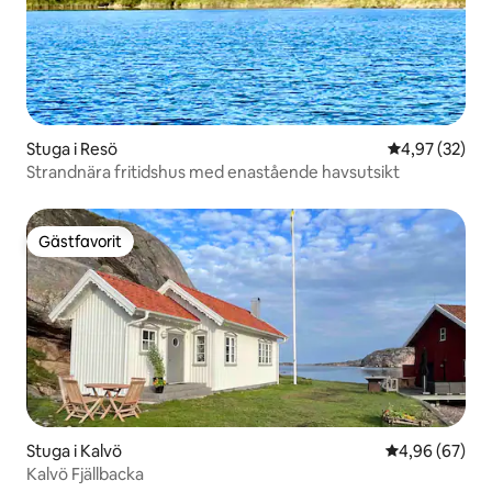
Stuga i Resö
4,97 av 5 i g
4,97 (32)
Strandnära fritidshus med enastående havsutsikt
Gästfavorit
Gästfavorit
Stuga i Kalvö
4,96 av 5 i g
4,96 (67)
Kalvö Fjällbacka