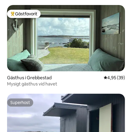
Gästfavorit
Populär gästfavorit
Gästhus i Grebbestad
4,95 av 5 i g
4,95 (39)
Mysigt gästhus vid havet
Superhost
Superhost