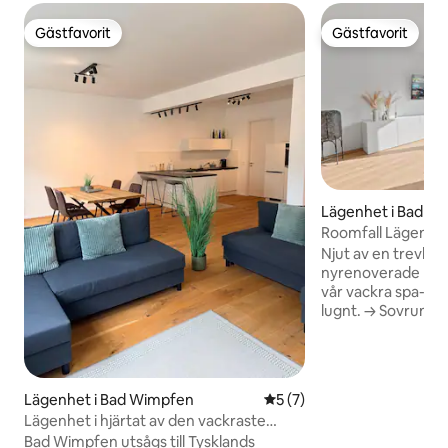
Gästfavorit
Gästfavorit
Gästfavorit
Gästfavorit
Lägenhet i Bad R
Roomfall Lägenhet
WiFi & balkong
Njut av en trevlig v
nyrenoverade läge
vår vackra spa-regi
lugnt. → Sovrum med dubbelsäng och
arbetsplats → Mo
badkar och tvättm
kyl och frys, spis
av→ märket Nespr
Lägenhet i Bad Wimpfen
5 av 5 i genomsnittligt b
5 (7)
höghastighets-WiF
Lägenhet i hjärtat av den vackraste
för resor → Egen parkeringsplats S-Bahn:
gamla staden
Bad Wimpfen utsågs till Tysklands
till fots 2 min A6