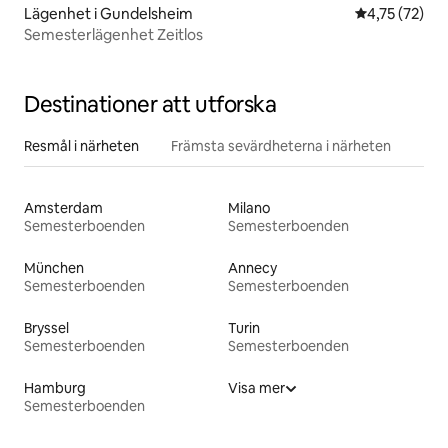
Lägenhet i Gundelsheim
4,75 av 5 i g
4,75 (72)
Semesterlägenhet Zeitlos
Destinationer att utforska
Resmål i närheten
Främsta sevärdheterna i närheten
Amsterdam
Milano
Semesterboenden
Semesterboenden
München
Annecy
Semesterboenden
Semesterboenden
Bryssel
Turin
Semesterboenden
Semesterboenden
Hamburg
Visa mer
Semesterboenden