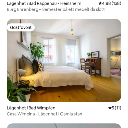
Lägenhet i Bad Rappenau - Heinsheim
4,88 av 5 i ge
4,88 (138)
Burg Ehrenberg – Semester på ett medeltida slott
Gästfavorit
Gästfavorit
Lägenhet i Bad Wimpfen
5 av 5 i 
5 (11)
Casa Wimpina - Lägenhet i Gamla stan