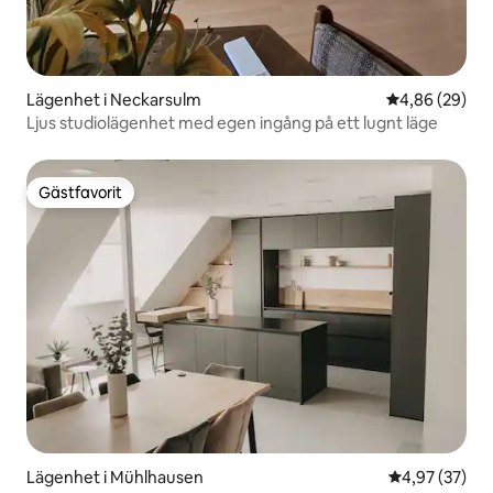
Lägenhet i Neckarsulm
4,86 av 5 i g
4,86 (29)
Ljus studiolägenhet med egen ingång på ett lugnt läge
Gästfavorit
Gästfavorit
Lägenhet i Mühlhausen
4,97 av 5 i g
4,97 (37)