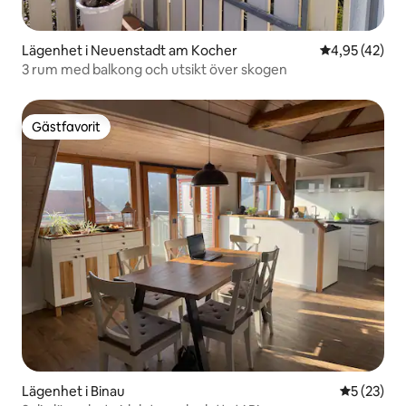
Lägenhet i Neuenstadt am Kocher
4,95 av 5 i g
4,95 (42)
3 rum med balkong och utsikt över skogen
Gästfavorit
Gästfavorit
Lägenhet i Binau
5 av 5 i g
5 (23)