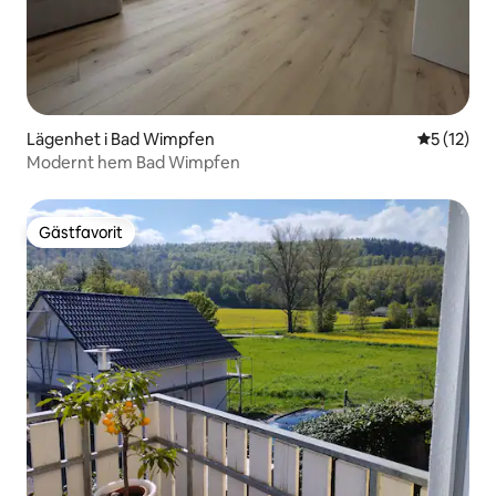
Lägenhet i Bad Wimpfen
5 av 5 i g
5 (12)
Modernt hem Bad Wimpfen
Gästfavorit
Gästfavorit