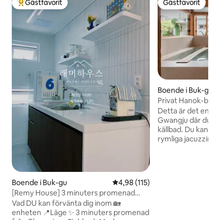
Gästfavorit
Gästfavorit
Populär gästfavorit
Gästfavorit
Boende i Buk-gu
Privat Hanok-boen
staden
Detta är det enda
Gwangju där du ka
källbad. Du kan nj
rymliga jacuzzin oc
ett fristående hus.
och vin i lugn och 
gården. Rekommen
familjer och perso
Boende i Buk-gu
4,98 av 5 i genomsnittligt bet
4,98 (115)
resa ensamma. Boendets egenskaper •
[Remy House] 3 minuters promenad
Hela boendet till d
från Champions Field & 5 minuters
Vad DU kan förvänta dig inom 🏡
Historiska platser
bilresa från huvudkontoret för Biennale,
enheten 📍Läge ✨️ 3 minuters promenad
centrum inom 10 