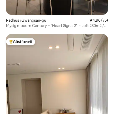
Radhus i Gwangsan-gu
4,96 av 5 i g
4,96 (75)
Mysig modern Century ~ "Heart Signal 2" ~ Loft 230m2 /
Stora familjer välkomna / Gratis parkering
Gästfavorit
Populär gästfavorit