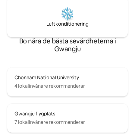
skumrengöringsmedel, schampo,
kroppstvätt, hårbehandling Kök där du
kan ✨️laga mat och äta (Grillning är
endast tillåten utomhus.) ✨️Brädspel (Da
Luftkonditionering
Vinci Code Plus, Rumi Cube, Sabotage)
☎️9474-6632
Bo nära de bästa sevärdheterna i
Gwangju
Chonnam National University
4 lokalinvånare rekommenderar
Gwangju flygplats
7 lokalinvånare rekommenderar