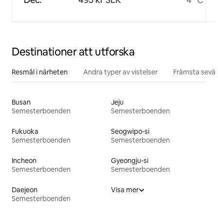
Destinationer att utforska
Resmål i närheten
Andra typer av vistelser
Främsta sevär
Busan
Jeju
Semesterboenden
Semesterboenden
Fukuoka
Seogwipo-si
Semesterboenden
Semesterboenden
Incheon
Gyeongju-si
Semesterboenden
Semesterboenden
Daejeon
Visa mer
Semesterboenden