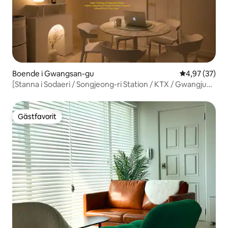
Boende i Gwangsan-gu
4,97 av 5 i g
4,97 (37)
[Stanna i Sodaeri / Songjeong-ri Station / KTX / Gwangju
flygplats / Tunnelbana / Fest / Babyprodukter]
Gästfavorit
Gästfavorit