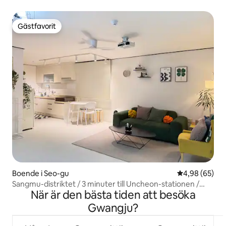
Gästfavorit
Gästfavorit
Boende i Seo-gu
4,98 av 5 i g
4,98 (65)
Sangmu-distriktet / 3 minuter till Uncheon-stationen /
När är den bästa tiden att besöka
Fristående hus på 112 kvm / 3 rum / 4 sängar / Max 8
personer / 10 minuter till Kia Champ Field /
Gwangju?
Familjesammankomster / Affärsresor / Netflix TV