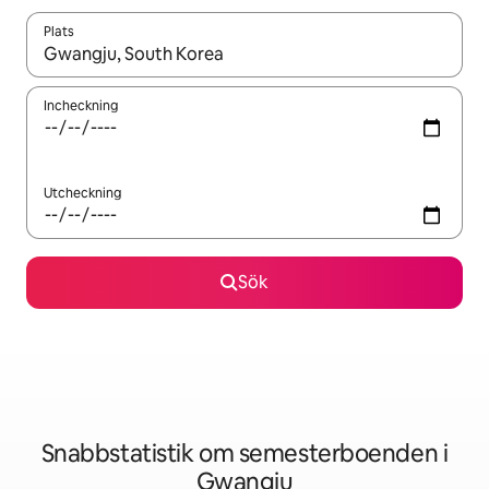
Plats
När resultaten är tillgängliga kan du navigera med upp- och ned
Incheckning
Utcheckning
Sök
Snabbstatistik om semesterboenden i
Gwangju