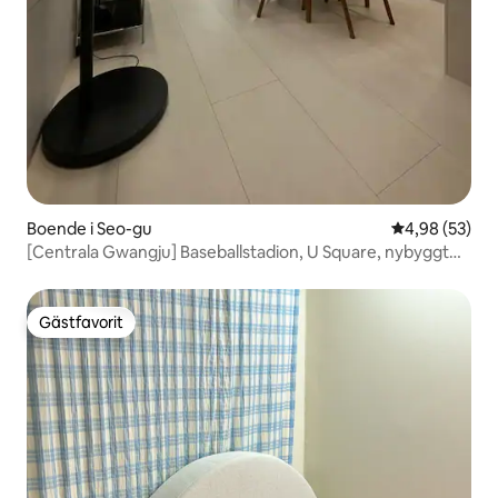
Boende i Seo-gu
4,98 av 5 i g
4,98 (53)
[Centrala Gwangju] Baseballstadion, U Square, nybyggt
terminalboende
Gästfavorit
Gästfavorit