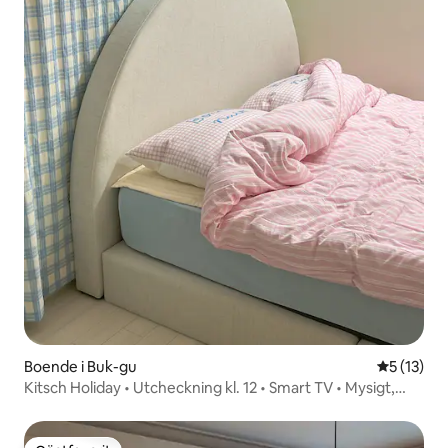
Boende i Buk-gu
5 av 5 i g
5 (13)
Kitsch Holiday • Utcheckning kl. 12 • Smart TV • Mysigt,
nybyggt och känsligt boende • 103