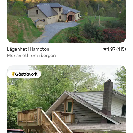
Lägenhet i Hampton
4,97 av 5 i ge
4,97 (415)
Mer än ett rum i bergen
Gästfavorit
Populär gästfavorit