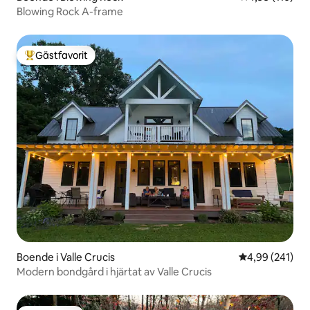
Blowing Rock A-frame
Gästfavorit
Populär gästfavorit
Boende i Valle Crucis
4,99 av 5 i ge
4,99 (241)
Modern bondgård i hjärtat av Valle Crucis