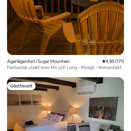
Ägarlägenhet i Sugar Mountain
4,95 av 5 i ge
4,95 (171)
Fantastisk utsikt över Mn och Long – Mysigt – Romantiskt
Gästfavorit
Gästfavorit