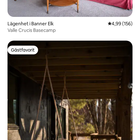
Lägenhet i Banner Elk
4,99 av 5 i ge
4,99 (156)
Valle Crucis Basecamp
Gästfavorit
Gästfavorit