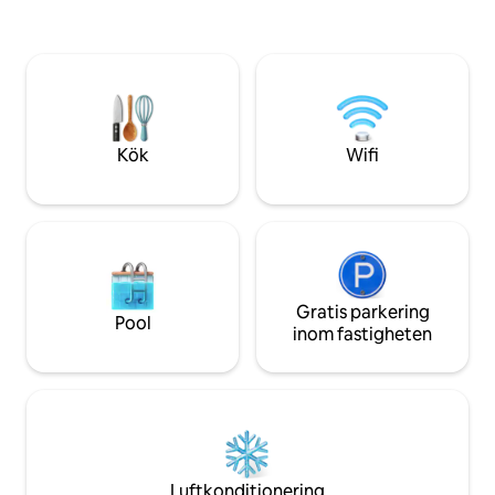
Otter Falls 10 minuter till Grandfather
njuta av skönhete
Winery 25 min till Boone, Blowing Rock,
dig. Detta boende
Banner Elk, Sugar & Beech Mtn, Tweetsie
med välvt vardags
Centralt mellan Boone och Banner Elk.
expansivt sovrum 
300 Mbps Wi-Fi, central A/C, W/D,
badrum. En kort bilresa på några miles till
parkering, HDTV
antingen Boone el
Kök
Wifi
Gratis parkering
Pool
inom fastigheten
Luftkonditionering