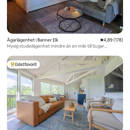
Ägarlägenhet i Banner Elk
4,89 av 5 i ge
4,89 (178)
Mysig studiolägenhet mindre än en mile till Sugar
Mountain
Gästfavorit
Populär gästfavorit