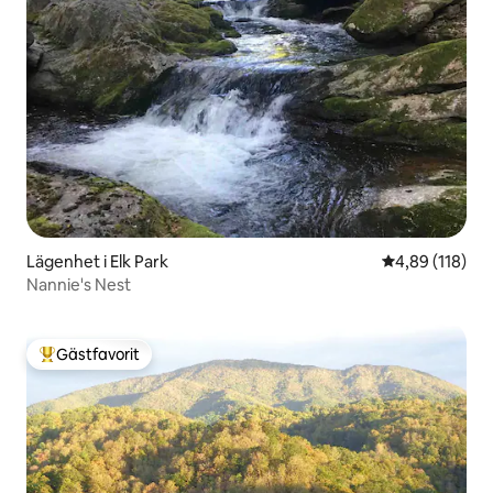
Lägenhet i Elk Park
4,89 av 5 i ge
4,89 (118)
Nannie's Nest
Gästfavorit
Populär gästfavorit