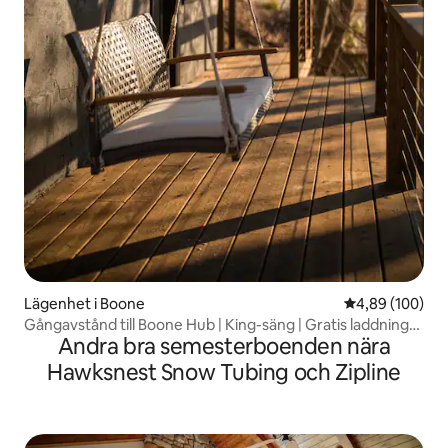
Lägenhet i Boone
4,89 av 5 i ge
4,89 (100)
Gångavstånd till Boone Hub | King-säng | Gratis laddning
Andra bra semesterboenden nära
av elbil
Hawksnest Snow Tubing och Zipline