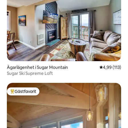
Ägarlägenhet i Sugar Mountain
4,99 av 5 i ge
4,99 (113)
Sugar Ski Supreme Loft
Gästfavorit
Populär gästfavorit