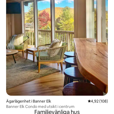
Ägarlägenhet i Banner Elk
4,92 av 5 i ge
4,92 (108)
Banner Elk Condo med utsikt i centrum
Familjevänliga hus