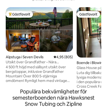
Gästfavorit
Gästfavorit
Populär gästfavorit
Gästfavorit
Alpstuga i Seven Devils
4,95 av 5 i genomsnittligt bety
4,95 (805)
Utsikt över Grandfather • Nära
Boende i Blowing 
Hawksnest • Arkad • Spel
4 500 ft höjd med sällsynt utsikt över
Glass House på C
bergstoppar, inklusive Grandfather
Luta dig tillbaka o
Mountain! Över 800 5-stjärniga
lyxiga moderna b
omdömen! Rymligt hem med vintage
i den populära un
bergsinredning. Arcade, spelrum och
Cross Creek Farms
massor av brädspel. Snabbt wifi,
Populära bekvämligheter för
Detta boende ligge
fantastisk utsikt och komfort Lätt
tomt med gott om
semesterboenden nära Hawksnest
frukost och kaffe ☕ 2 minuters bilresa till
och har ett överfl
Snow Tubing och Zipline
Hawksnest tubing och ziplines 5 min till
solljuset skina ige