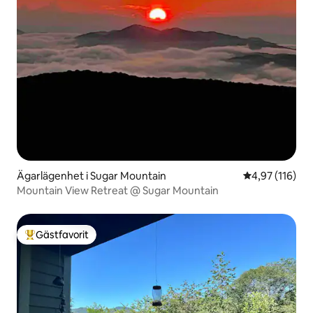
Ägarlägenhet i Sugar Mountain
4,97 av 5 i ge
4,97 (116)
Mountain View Retreat @ Sugar Mountain
Gästfavorit
Populär gästfavorit