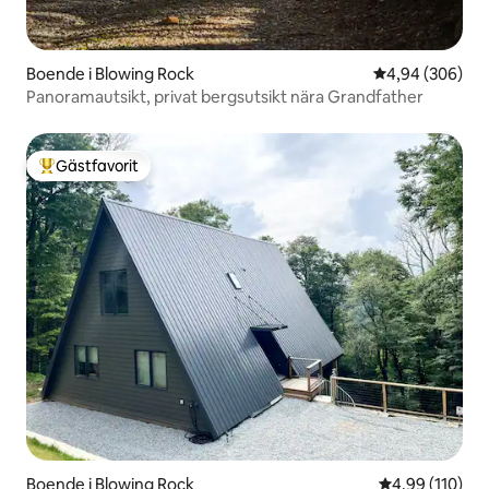
Boende i Blowing Rock
4,94 av 5 i ge
4,94 (306)
Panoramautsikt, privat bergsutsikt nära Grandfather
Gästfavorit
Populär gästfavorit
Boende i Blowing Rock
4,99 av 5 i ge
4,99 (110)