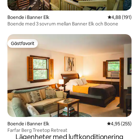
Boende i Banner Elk
4,88 av 5 i ge
4,88 (191)
Boende med 3 sovrum mellan Banner Elk och Boone
Gästfavorit
Gästfavorit
Boende i Banner Elk
4,95 av 5 i ge
4,95 (255)
Farfar Berg Treetop Retreat
Lägenheter med luftkonditionering