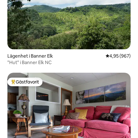
Lägenhet i Banner Elk
4,95 av 5 i ge
4,95 (967)
"Hut" i Banner Elk NC
Gästfavorit
Populär gästfavorit