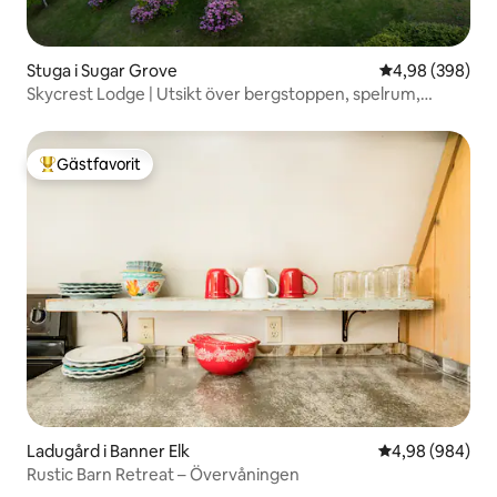
Stuga i Sugar Grove
4,98 av 5 i ge
4,98 (398)
Skycrest Lodge | Utsikt över bergstoppen, spelrum,
bubbelpool
Gästfavorit
Populär gästfavorit
Ladugård i Banner Elk
4,98 av 5 i ge
4,98 (984)
Rustic Barn Retreat – Övervåningen