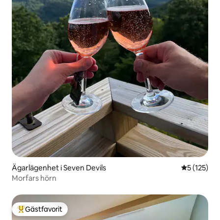
Ägarlägenhet i Seven Devils
5 av 5 i ge
5 (125)
Morfars hörn
Gästfavorit
Populär gästfavorit