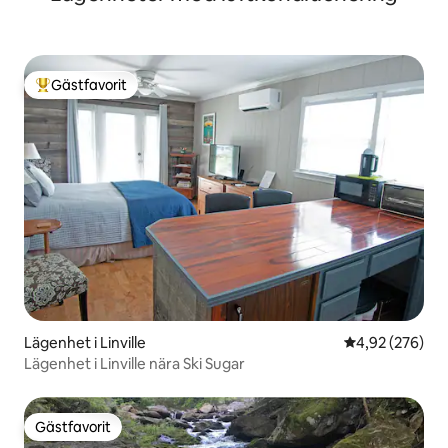
Gästfavorit
Populär gästfavorit
Lägenhet i Linville
4,92 av 5 i ge
4,92 (276)
Lägenhet i Linville nära Ski Sugar
Gästfavorit
Gästfavorit