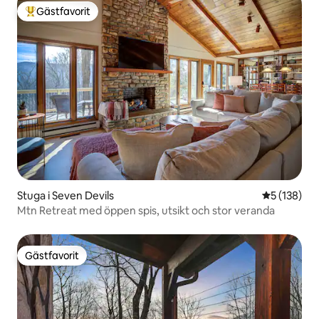
Gästfavorit
Populär gästfavorit
Stuga i Seven Devils
5 av 5 i ge
5 (138)
Mtn Retreat med öppen spis, utsikt och stor veranda
Gästfavorit
Gästfavorit