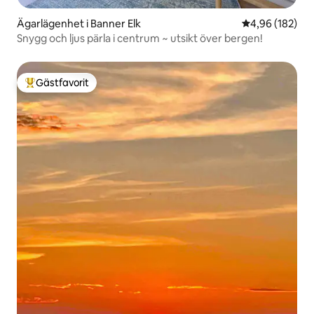
Ägarlägenhet i Banner Elk
4,96 av 5 i ge
4,96 (182)
Snygg och ljus pärla i centrum ~ utsikt över bergen!
Gästfavorit
Populär gästfavorit