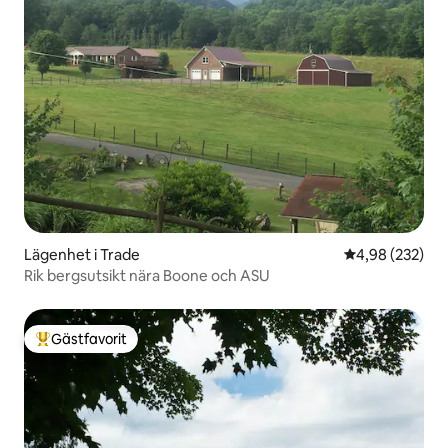
Lägenhet i Trade
4,98 av 5 i ge
4,98 (232)
Rik bergsutsikt nära Boone och ASU
Gästfavorit
Populär gästfavorit