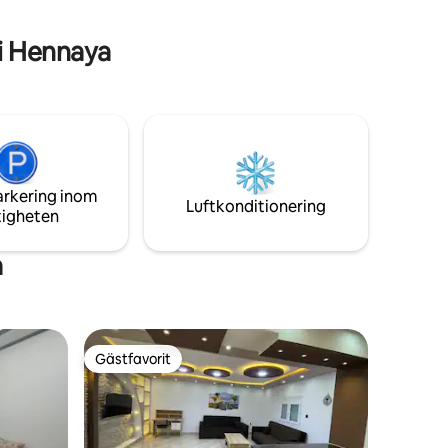
är rymliga och badar i ljus, köket är
rglömlig
utrustat med porslin och kylskåp, perfekt
för att laga goda rätter. lägenheten har
i Hennaya
ett generöst stort badrum Anläggningen
accepterar inte par utan familjebok, tack
för din förståelse
arkering inom
Luftkonditionering
tigheten
a
Gästfavorit
Gästfavorit