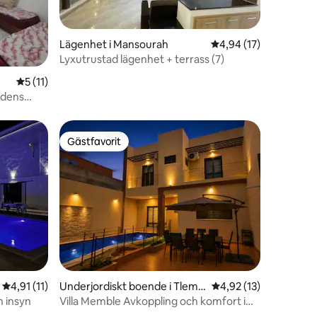
Lägenhet i Mansourah
4,94 av 5 i genomsnit
4,94 (17)
Lyxutrustad lägenhet + terrass (7)
en
5 av 5 i genomsnittligt betyg, 11 omdömen
5 (11)
adens
Gästfavorit
Gästfavorit
4,91 av 5 i genomsnittligt betyg, 11 omdömen
4,91 (11)
Underjordiskt boende i Tlemc
4,92 av 5 i genomsnit
4,92 (13)
en
n insyn
Villa Memble Avkoppling och komfort i
toppklass