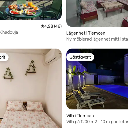
4,98 av 5 i genomsnittligt betyg, 46 omdöm
4,98 (46)
 Khadouja
ttligt betyg, 5 omdömen
Lägenhet i Tlemcen
Ny möblerad lägenhet mitt i st
centrum 1:a våningen
rit
Gästfavorit
rit
Gästfavorit
Villa i Tlemcen
Villa på 1200 m2 – 10 m pool uta