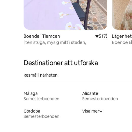
Boende i Tlemcen
5 av 5 i genomsni
5 (7)
Lägenhet
liten stuga, mysig mitt i staden,
Boende El
Destinationer att utforska
Resmål i närheten
Málaga
Alicante
Semesterboenden
Semesterboenden
Córdoba
Visa mer
Semesterboenden