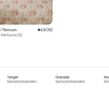
ttligt betyg, 7 omdömen
 i Tlemcen
4,9 av 5 i genomsnittligt betyg, 10 omdöm
4,9 (10)
 Hartoune (S)
Tanger
Granada
Mar
Semesterboenden
Semesterboenden
Se