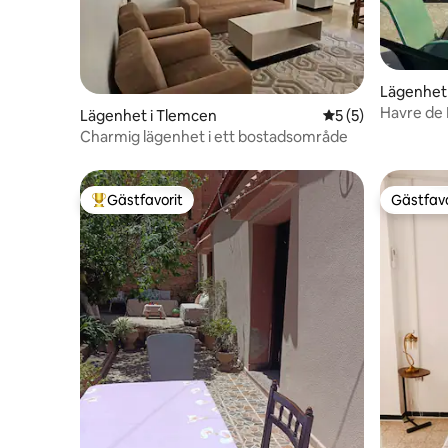
Lägenhet
Havre de
Lägenhet i Tlemcen
5 av 5 i genomsni
5 (5)
Charmig lägenhet i ett bostadsområde
Gästfavorit
Gästfavo
Populär gästfavorit
Gästfavo