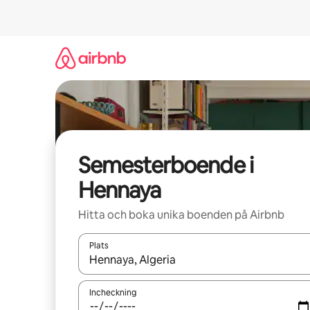
Hoppa
till
innehåll
Semesterboende i
Hennaya
Hitta och boka unika boenden på Airbnb
Plats
När resultaten är tillgängliga kan du navigera me
Incheckning