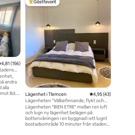
Gästfavorit
Gästfav
Populär gästfavorit
Gästfav
Lägenhet
Imama
Modern oc
säker by
hiss, ett
luftkondi
med en d
vardagsr
öppen pl
med ångb
som ligge
,81 av 5 i genomsnittligt betyg, 156 omdömen
4,81 (156)
ligger mi
butiker o
stadens
genhet,
på andra
 alla
 mot Bd.
Lägenhet i Tlemcen
4,95 av 5 i genomsnit
4,95 (43)
Lägenheten "Välbefinnande, flykt och
avkoppling"
Lägenheten "BIEN ETRE" mellan ren luft
t
och lugn ny lägenhet belägen på
en
 och
bottenvåningen i en byggnad i ett lugnt
i
bostadsområde 10 minuter från stadens
och varmt
centrum och Lalla Setti-platån, rummen