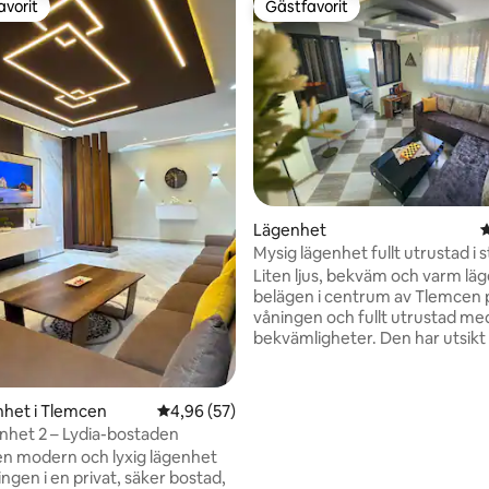
avorit
Gästfavorit
gästfavorit
Gästfavorit
Lägenhet
4
Mysig lägenhet fullt utrustad i 
centrum, Tlemcen
Liten ljus, bekväm och varm lä
belägen i centrum av Tlemcen 
våningen och fullt utrustad med
bekvämligheter. Den har utsikt
Pasteur. Wifi, TV, kök fullt utrustat,
sängkläder tillhandahålls samt
gratisparkering. Du kommer at
tligt betyg, 32 omdömen
het i Tlemcen
4,96 av 5 i genomsnittligt betyg, 57 omdöm
4,96 (57)
uppskatta närheten till butiker
enhet 2 – Lydia-bostaden
restauranger, samt säkerheten 
n modern och lyxig lägenhet
grannskapet. Bekväma sängar 
ingen i en privat, säker bostad,
vatten kommer att slutföra din