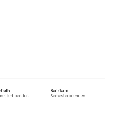
en
bella
Benidorm
mesterboenden
Semesterboenden