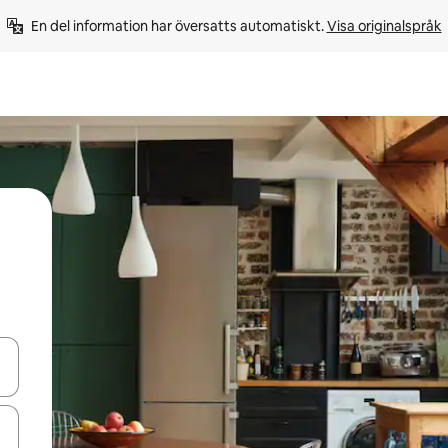
En del information har översatts automatiskt. 
Visa originalspråk
d upp- och nedåtpilarna eller utforska genom att trycka eller svepa.