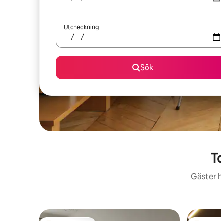
Utcheckning
Sök
T
Gäster h