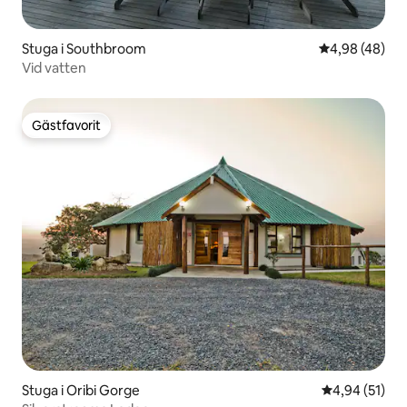
Stuga i Southbroom
4,98 av 5 i g
4,98 (48)
Vid vatten
Gästfavorit
Gästfavorit
Stuga i Oribi Gorge
4,94 av 5 i g
4,94 (51)