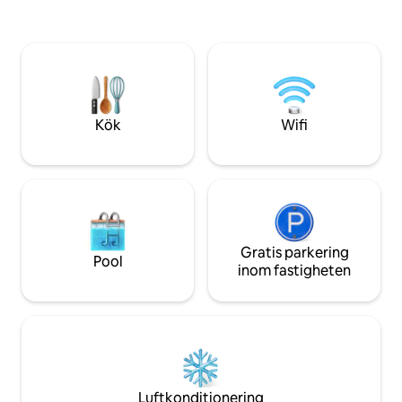
antikvitetsbutikerna. Boendet är utanför
meter promenad til
nätet och betjänas av ett borrhål och
utrustat kök men 
växelriktare/solpaneler så det påverkas
kokvrå/kaffestat
inte av de pågående serviceproblemen.
vattenkokare, bröd
Läs den fullständiga beskrivningen innan
porslin/bestick. En
du bokar.
Netflix, Dstv. Sol
Water Backup Sys
Kök
Wifi
Gratis parkering
Pool
inom fastigheten
Luftkonditionering