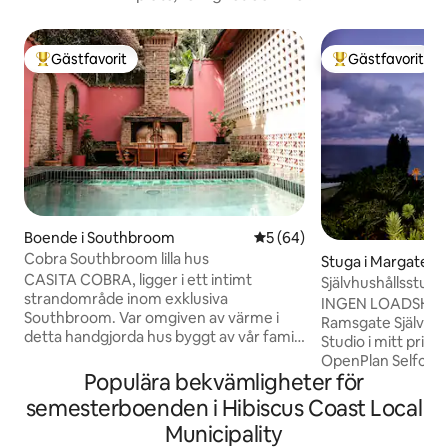
Gästfavorit
Gästfavorit
Populär gästfavorit
Populär gästfavor
Boende i Southbroom
5 av 5 i genomsnittligt bet
5 (64)
Cobra Southbroom lilla hus
Stuga i Margate
CASITA COBRA, ligger i ett intimt
Självhushållsstudi
strandområde inom exklusiva
PrivateHolidayH
INGEN LOADSHEDD
Southbroom. Var omgiven av värme i
Ramsgate Självhush
detta handgjorda hus byggt av vår familj,
Studio i mitt priv
bohemisk inredning samlad under en
OpenPlan Selfcate
livstid av äventyr och resor. Promenera
Populära bekvämligheter för
på en kulle har fan
10 minuter till den pittoreska
stort öppet badru
semesterboenden i Hibiscus Coast Local
huvudstranden Southbroom Beach, eller
duschar/handfat, 
Municipality
utforska de lokala restaurangerna och
toalett/handfat. B