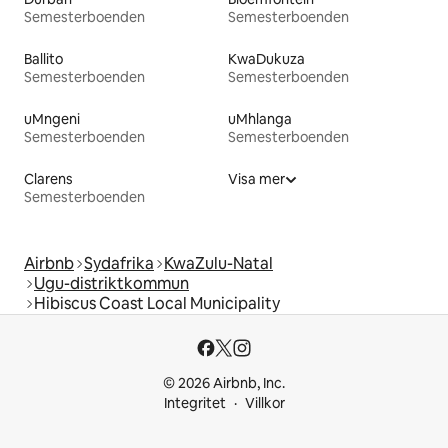
Semesterboenden
Semesterboenden
Ballito
KwaDukuza
Semesterboenden
Semesterboenden
uMngeni
uMhlanga
Semesterboenden
Semesterboenden
Clarens
Visa mer
Semesterboenden
Airbnb
Sydafrika
KwaZulu-Natal
Ugu-distriktkommun
Hibiscus Coast Local Municipality
© 2026 Airbnb, Inc.
Integritet
Villkor