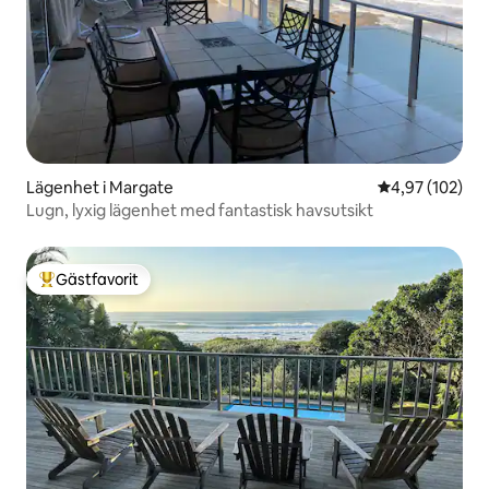
Lägenhet i Margate
4,97 av 5 i ge
4,97 (102)
Lugn, lyxig lägenhet med fantastisk havsutsikt
Gästfavorit
Populär gästfavorit