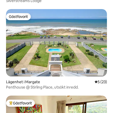
Silverstreams Lodge
Gästfavorit
Gästfavorit
Lägenhet i Margate
5 av 5 i g
5 (23)
Penthouse @ Stirling Place, utsökt inredd.
Gästfavorit
Populär gästfavorit