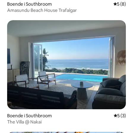
Boende i Southbroom
5 av 5 i 
5 (8)
Amasundu Beach House Trafalgar
Boende i Southbroom
5 av 5 i 
5 (3)
The Villa @ Nakai