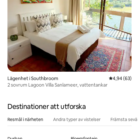
Lägenhet i Southbroom
4,94 av 5 i g
4,94 (63)
2 sovrum Lagoon Villa Sanlameer, vattentankar
Destinationer att utforska
Resmål i närheten
Andra typer av vistelser
Främsta sevär
Durban
Bloemfontein