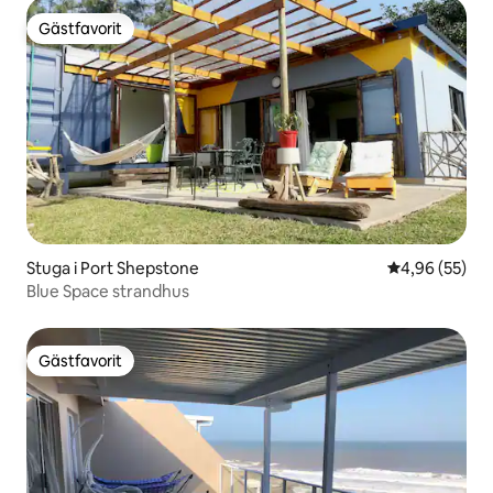
Gästfavorit
Gästfavorit
Stuga i Port Shepstone
4,96 av 5 i g
4,96 (55)
Blue Space strandhus
Gästfavorit
Gästfavorit