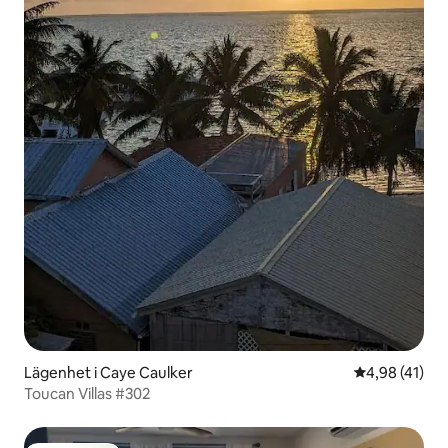
Lägenhet i Caye Caulker
4,98 av 5 i g
4,98 (41)
Toucan Villas #302