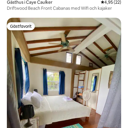
Gästhus i Caye Caulker
4,95 av 5 i g
4,95 (22)
Driftwood Beach Front Cabanas med Wifi och kajaker
Gästfavorit
Gästfavorit