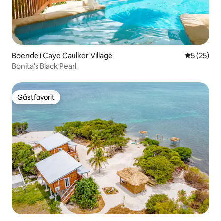
Boende i Caye Caulker Village
5 av 5 i g
5 (25)
Bonita's Black Pearl
Gästfavorit
Gästfavorit