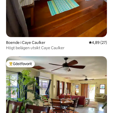
Boende i Caye Caulker
4,89 av 5 i g
4,89 (27)
Högt belägen utsikt Caye Caulker
Gästfavorit
Populär gästfavorit