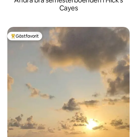
Andra bra semesterboenden i Hick's
Cayes
Gästfavorit
Populär gästfavorit