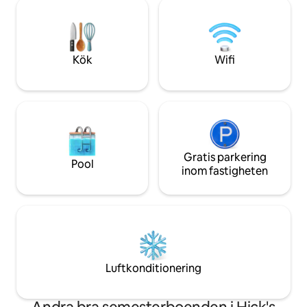
bort, eller utforsk
hängmattor överallt, en utomhusdusch
kostnadsfria cyklar
och cyklar tillgängliga för uthyrning – allt
att ordna taxi. En perfekt privat
du behöver för den perfekta ö-
tillflyktsort samtid
utflykten.
allt.
Kök
Wifi
Gratis parkering
Pool
inom fastigheten
Luftkonditionering