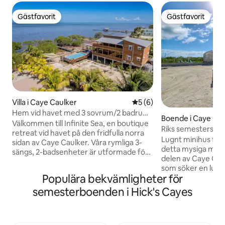
Gästfavorit
Gästfavorit
Gästfavorit
Gästfavorit
Villa i Caye Caulker
5 av 5 i genomsnittligt b
5 (6)
Hem vid havet med 3 sovrum/2 badrum
Boende i Caye Cau
med pool – övre enhet
Välkommen till Infinite Sea, en boutique
Riks semesterstug
retreat vid havet på den fridfulla norra
Caye Caulker
Lugnt minihus för två 🌴 Ko
sidan av Caye Caulker. Våra rymliga 3-
detta mysiga minih
sängs, 2-badsenheter är utformade för
delen av Caye Caul
komfort, var och en med queen-sängar,
som söker en lugn 
luftkonditionering i varje rum, fullt
Populära bekvämligheter för
stormarknad ligger
utrustade kockkök och expansiva 800
att enkelt kunna h
semesterboenden i Hick's Cayes
kvadratmeter stora verandor.
drycker, och några
Fastigheten ligger på en halv hektar
ligger inom 15 mi
privat strand vid havet och har en
Stadens centrum li
glittrande pool, privat brygga,