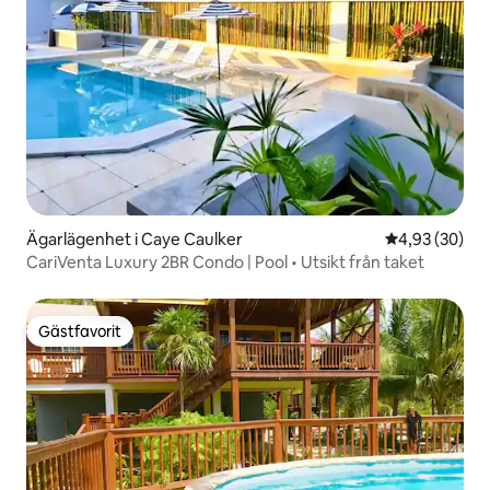
Ägarlägenhet i Caye Caulker
4,93 av 5 i g
4,93 (30)
CariVenta Luxury 2BR Condo | Pool • Utsikt från taket
Gästfavorit
Gästfavorit