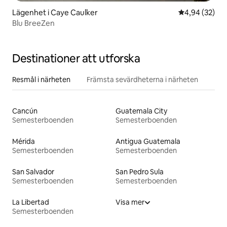
Lägenhet i Caye Caulker
4,94 av 5 i g
4,94 (32)
Blu BreeZen
Destinationer att utforska
Resmål i närheten
Främsta sevärdheterna i närheten
Cancún
Guatemala City
Semesterboenden
Semesterboenden
Mérida
Antigua Guatemala
Semesterboenden
Semesterboenden
San Salvador
San Pedro Sula
Semesterboenden
Semesterboenden
La Libertad
Visa mer
Semesterboenden