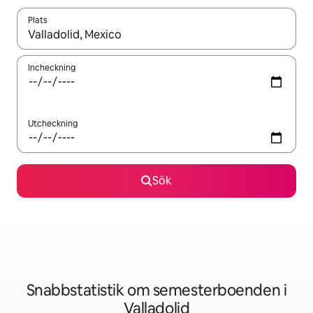
Plats
När resultaten är tillgängliga kan du navigera med upp- och ned
Incheckning
Utcheckning
Sök
Snabbstatistik om semesterboenden i
Valladolid