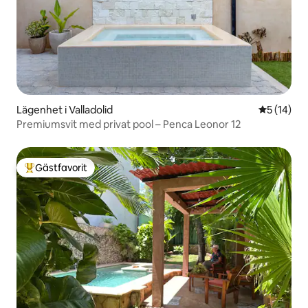
Lägenhet i Valladolid
5 av 5 i g
5 (14)
Premiumsvit med privat pool – Penca Leonor 12
Gästfavorit
Populär gästfavorit