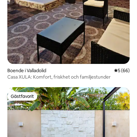
Boende i Valladolid
5 av 5 i g
5 (66)
Casa XULA: Komfort, friskhet och familjestunder
Gästfavorit
Gästfavorit