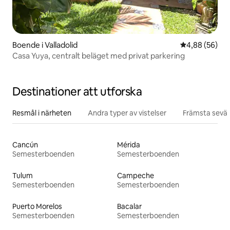
Boende i Valladolid
4,88 av 5 i g
4,88 (56)
Casa Yuya, centralt beläget med privat parkering
Destinationer att utforska
Resmål i närheten
Andra typer av vistelser
Främsta sevär
Cancún
Mérida
Semesterboenden
Semesterboenden
Tulum
Campeche
Semesterboenden
Semesterboenden
Puerto Morelos
Bacalar
Semesterboenden
Semesterboenden