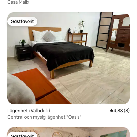
Casa Malix
Gästfavorit
Gästfavorit
Lägenhet i Valladolid
4,88 av 5 i 
4,88 (8)
Central och mysig lägenhet "Oasis"
Gästfavorit