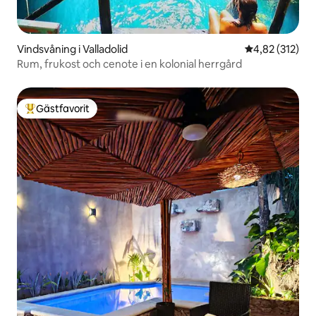
Vindsvåning i Valladolid
4,82 av 5 i ge
4,82 (312)
Rum, frukost och cenote i en kolonial herrgård
Gästfavorit
Populär gästfavorit