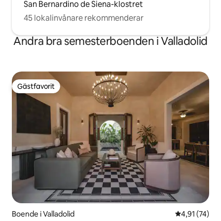
San Bernardino de Siena-klostret
45 lokalinvånare rekommenderar
Andra bra semesterboenden i Valladolid
Gästfavorit
Gästfavorit
Boende i Valladolid
4,91 av 5 i g
4,91 (74)