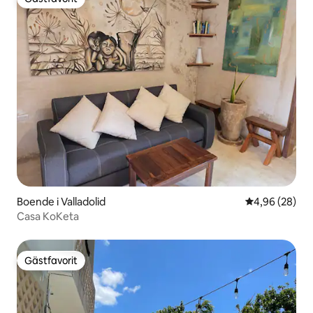
Gästfavorit
Boende i Valladolid
4,96 av 5 i g
4,96 (28)
Casa KoKeta
Gästfavorit
Gästfavorit