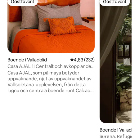
Gästfavorit
Gästfavorit
Gästfavorit
Gästfavorit
Boende i Valladolid
4,83 av 5 i genomsnittligt bety
4,83 (232)
Casa AJAL 1! Centralt och avkopplande,
WiFi-HotWater-A/C
Casa AJAL, som på maya betyder
uppvaknande, njut av uppvaknandet av
Vallisoletana-upplevelsen, från detta
lugna och centrala boende runt Calzada
de los Frailes och klostret San
Bernandino de Siena. Vi ligger två
kvarter från den historiska stadskärnan. I
Casa AJAL kommer du att väcka
äventyret, sinnena, njutningen av
mayakulturen, färgerna och nöjena,
Boende i Valladoli
insvept i en perfekt atmosfär som
Sureña. Refugio d
förstärker njutningen av varje ögonblick.