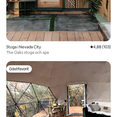
Stuga i Nevada City
4,88 av 5 i ge
4,88 (103)
The Oaks stuga och spa
Gästfavorit
Gästfavorit