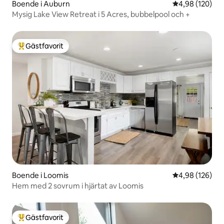
Boende i Auburn
4,98 av 5 i ge
4,98 (120)
Mysig Lake View Retreat i 5 Acres, bubbelpool och +
Gästfavorit
Populär gästfavorit
Boende i Loomis
4,98 av 5 i ge
4,98 (126)
Hem med 2 sovrum i hjärtat av Loomis
Gästfavorit
Populär gästfavorit