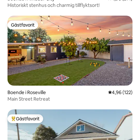
Historiskt stenhus och charmig tillflyktsort!
Gästfavorit
Gästfavorit
Boende i Roseville
4,96 av 5 i ge
4,96 (122)
Main Street Retreat
Gästfavorit
Populär gästfavorit