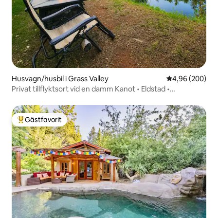
Husvagn/husbil i Grass Valley
4,96 av 5 i ge
4,96 (200)
Privat tillflyktsort vid en damm Kanot • Eldstad •
Stjärnskådning
Gästfavorit
Populär gästfavorit