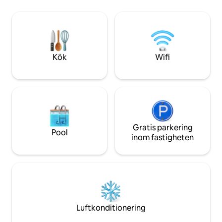
landskapsarkitektur omger en
River, en halvtim
basketplan och en täckt matplats.
eller Clementine,
Inomhus finns naturligt ljus och en lekfull
från Lake Tahoe. Vi är hundvänliga och
gnista genom hela boendet, med en
hoppas att du älsk
hängmatta på andra våningen för att
mycket som vi.
njuta av allt!
Kök
Wifi
Gratis parkering
Pool
inom fastigheten
Luftkonditionering