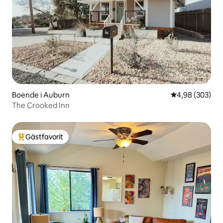
Boende i Auburn
4,98 av 5 i ge
4,98 (303)
The Crooked Inn
Gästfavorit
Populär gästfavorit