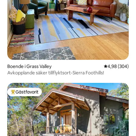
Boende i Grass Valley
4,98 av 5 i ge
4,98 (304)
Avkopplande säker tillflyktsort-Sierra Foothills!
Gästfavorit
Populär gästfavorit