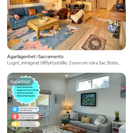
Ägarlägenhet i Sacramento
Lugnt, inhägnat tillflyktsställe: 2 sovrum nära Sac State
och Cal Expo
Superhost
Superhost