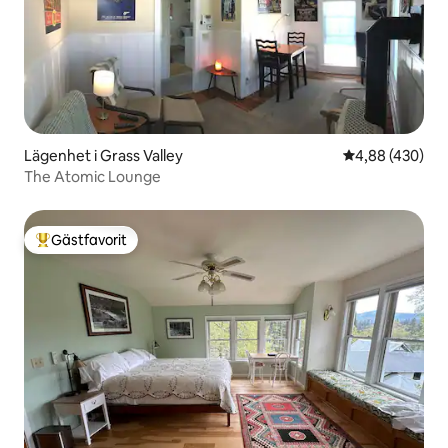
Lägenhet i Grass Valley
4,88 av 5 i ge
4,88 (430)
The Atomic Lounge
Gästfavorit
Populär gästfavorit