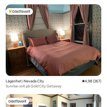
Gästfavorit
Populär gästfavorit
Lägenhet i Nevada City
4,98 av 5 i ge
4,98 (267)
Sunrise-svit på Gold City Getaway
Gästfavorit
Gästfavorit