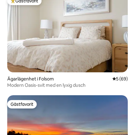
Gästfavorit
Populär gästfavorit
Ägarlägenhet i Folsom
5 av 5 i g
5 (69)
Modern Oasis-svit med en lyxig dusch
Gästfavorit
Gästfavorit