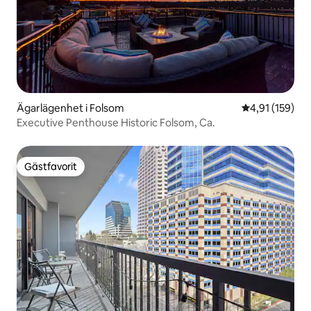
Ägarlägenhet i Folsom
4,91 av 5 i ge
4,91 (159)
Executive Penthouse Historic Folsom, Ca.
Gästfavorit
Gästfavorit