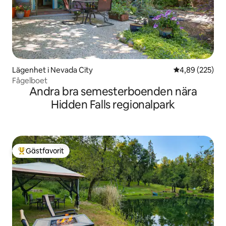
Lägenhet i Nevada City
4,89 av 5 i ge
4,89 (225)
Fågelboet
Andra bra semesterboenden nära
Hidden Falls regionalpark
Gästfavorit
Populär gästfavorit