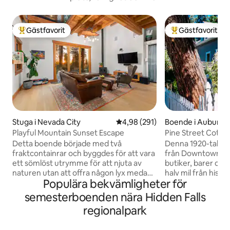
Gästfavorit
Gästfavorit
Populär gästfavorit
Populär gästfavor
Stuga i Nevada City
4,98 av 5 i genomsnittligt bety
4,98 (291)
Boende i Auburn
Playful Mountain Sunset Escape
Pine Street Cott
– hundvänligt
Detta boende började med två
Denna 1920-talsstu
fraktcontainrar och byggdes för att vara
från Downtown A
ett sömlöst utrymme för att njuta av
butiker, barer och
naturen utan att offra någon lyx medan
halv mil från hist
Populära bekvämligheter för
du roar dig. Detta hus är utformat för att
Court House Vi ligger strax över en mil
vara ett hållbart boende utanför elnätet
från Robie Point
semesterboenden nära Hidden Falls
och har en rörlig glasvägg som öppnar
States trail, och en
regionalpark
upp vardagsrummet till naturen och den
tävlingens slut på P
nedgående solen. Vacker inhemsk
är tio minuters bi