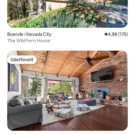
Boende i Nevada City
4,98 av 5 i ge
4,98 (175)
The Wild Fern House
Gästfavorit
Gästfavorit