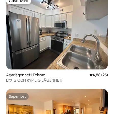
Gästfavorit
Gästfavorit
Ägarlägenhet i Folsom
4,88 av 5 i g
4,88 (25)
LYXIG OCH RYMLIG LÄGENHET!
Superhost
Superhost