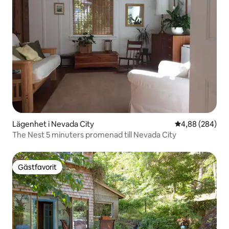
Lägenhet i Nevada City
4,88 av 5 i ge
4,88 (284)
The Nest 5 minuters promenad till Nevada City
Gästfavorit
Gästfavorit