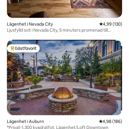
Lägenhet i Nevada City
4,99 av 5 i ge
4,99 (130)
Ljusfylld svit i Nevada City, 5 minuters promenad till
staden
Gästfavorit
Populär gästfavorit
Lägenhet i Auburn
4,98 av 5 i ge
4,98 (186)
*Privat-1,300 kvadratfot. Lägenhet/Loft Downtown