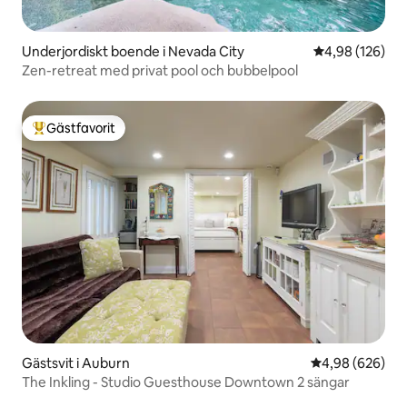
Underjordiskt boende i Nevada City
4,98 av 5 i ge
4,98 (126)
Zen-retreat med privat pool och bubbelpool
Gästfavorit
Populär gästfavorit
Gästsvit i Auburn
4,98 av 5 i ge
4,98 (626)
The Inkling - Studio Guesthouse Downtown 2 sängar