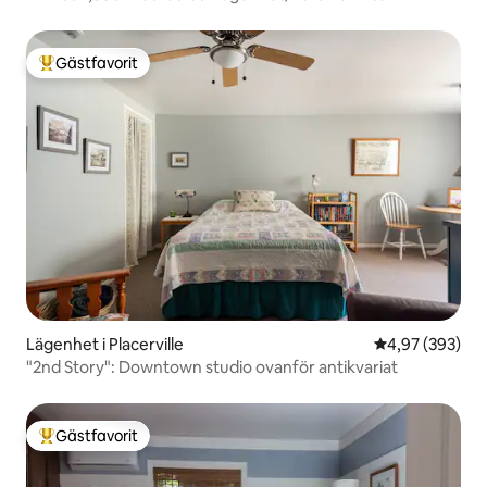
Gästfavorit
Populär gästfavorit
Lägenhet i Placerville
4,97 av 5 i ge
4,97 (393)
"2nd Story": Downtown studio ovanför antikvariat
Gästfavorit
Populär gästfavorit