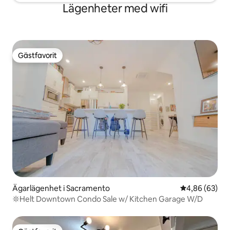
Lägenheter med wifi
Gästfavorit
Gästfavorit
Ägarlägenhet i Sacramento
4,86 av 5 i g
4,86 (63)
𖤓Helt Downtown Condo Sale w/ Kitchen Garage W/D