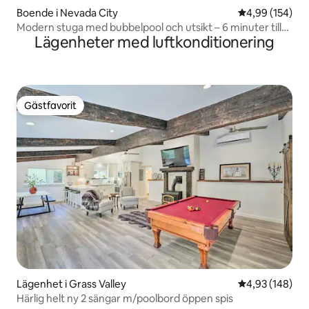
Boende i Nevada City
4,99 av 5 i ge
4,99 (154)
Modern stuga med bubbelpool och utsikt – 6 minuter till
Lägenheter med luftkonditionering
dtwn NC
Gästfavorit
Gästfavorit
Lägenhet i Grass Valley
4,93 av 5 i ge
4,93 (148)
Härlig helt ny 2 sängar m/poolbord öppen spis