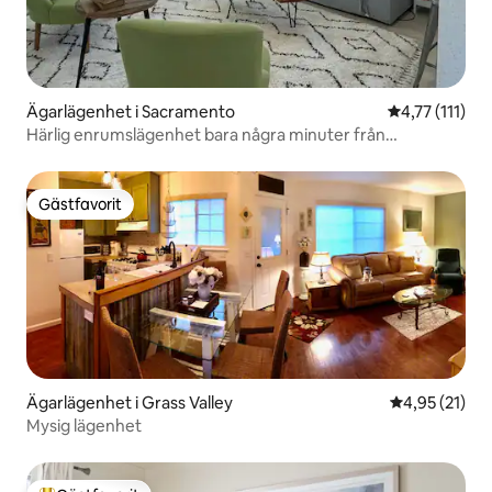
Ägarlägenhet i Sacramento
4,77 av 5 i g
4,77 (111)
Härlig enrumslägenhet bara några minuter från
Downtown
Gästfavorit
Gästfavorit
Ägarlägenhet i Grass Valley
4,95 av 5 i g
4,95 (21)
Mysig lägenhet