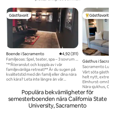
Gästfavorit
Gästfavorit
Gästfavorit
Populär gästfavor
Boende i Sacramento
4,92 av 5 i genomsnittligt bet
4,92 (311)
Familjeoas: Spel, teater, spa – 3 sovrum +
Gästhus i Sacram
studio
"**Återanslut och koppla av i vår
Sacramento Luxur
familjevänliga retreat!** Är du sugen på
Nybyggt!
Vårt söta gästhus
kvalitetstid med din familj eller dina nära
helt nytt, extremt 
och kära? Leta inte längre än vår
Elmhurst-området 
inbjudande fastighet utformad för att
Nära sjukhus, CSU
skapa oförglömliga stunder och oändligt
Populära bekvämligheter för
Sovrummet har en 
kul. Välkommen till din perfekta
storlek och soffan d
semesterboenden nära California State
semester! Detta är ett boende med 2
storlek. Gästhuset har ultrasnabbt WiFi
enheter, ett huvudhus och en ombyggd
University, Sacramento
och 50" TV. Det fu
garage studio. Studion har egen ingång
det du behöver för
och ingen tillgång till huset. Du kan hyra