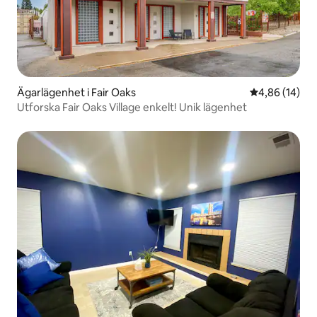
Ägarlägenhet i Fair Oaks
4,86 av 5 i g
4,86 (14)
Utforska Fair Oaks Village enkelt! Unik lägenhet