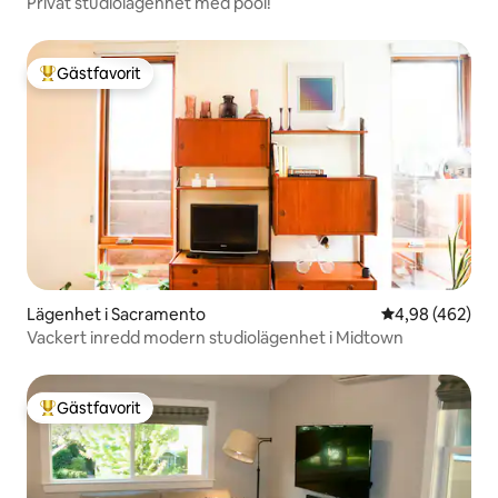
Privat studiolägenhet med pool!
Gästfavorit
Populär gästfavorit
Lägenhet i Sacramento
4,98 av 5 i ge
4,98 (462)
Vackert inredd modern studiolägenhet i Midtown
Gästfavorit
Populär gästfavorit