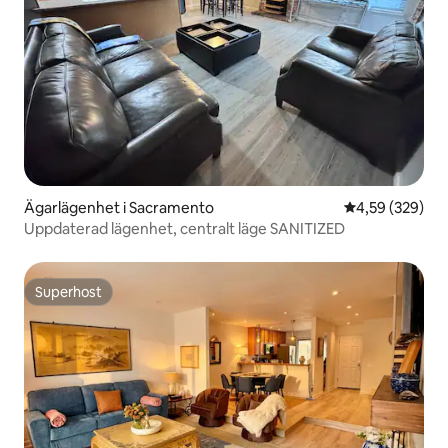
Ägarlägenhet i Sacramento
4,59 av 5 i ge
4,59 (329)
Uppdaterad lägenhet, centralt läge SANITIZED
Superhost
Superhost