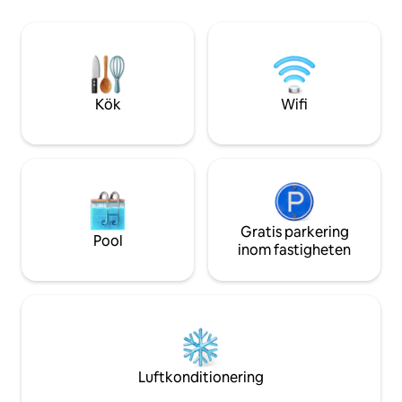
mat. Det finns en tvättmaskin och
båda enheterna och ha hela huset för
torktumlare inuti 
dig själv. Huset har exklusiv tillgång till
för affärer eller 
trädgården.
för en familj på 3. Självincheckning
tillhandahålls.
Kök
Wifi
Gratis parkering
Pool
inom fastigheten
Luftkonditionering