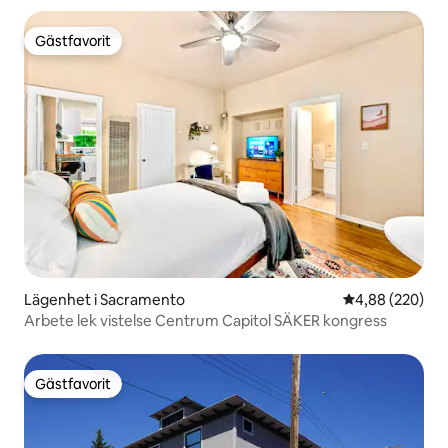
Gästfavorit
Gästfavorit
Lägenhet i Sacramento
4,88 av 5 i ge
4,88 (220)
Arbete lek vistelse Centrum Capitol SÄKER kongress
Gästfavorit
Gästfavorit