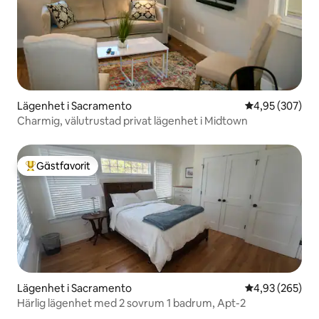
Lägenhet i Sacramento
4,95 av 5 i ge
4,95 (307)
Charmig, välutrustad privat lägenhet i Midtown
Gästfavorit
Populär gästfavorit
Lägenhet i Sacramento
4,93 av 5 i ge
4,93 (265)
Härlig lägenhet med 2 sovrum 1 badrum, Apt-2