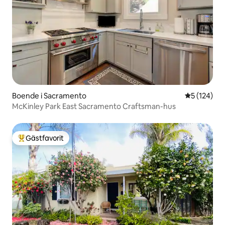
Boende i Sacramento
5 av 5 i ge
5 (124)
McKinley Park East Sacramento Craftsman-hus
Gästfavorit
Populär gästfavorit