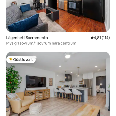
Lägenhet i Sacramento
4,81 av 5 i g
4,81 (114)
Mysig 1 sovrum/1 sovrum nära centrum
Gästfavorit
Populär gästfavorit