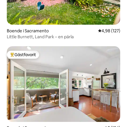
Boende i Sacramento
4,98 av 5 i ge
4,98 (127)
Little Burnett, Land Park – en pärla
Gästfavorit
Populär gästfavorit