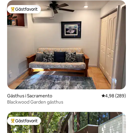
Gästfavorit
Populär gästfavorit
Gästhus i Sacramento
4,98 av 5 i ge
4,98 (289)
Blackwood Garden gästhus
Gästfavorit
Populär gästfavorit