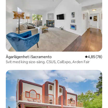
Ägarlägenhet i Sacramento
4,85 av 5 i g
4,85 (78)
Svit med king size-säng. CSUS, CalExpo, Arden Fair