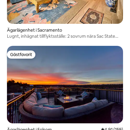
Ägarlägenhet i Sacramento
Lugnt, inhägnat tillflyktsställe: 2 sovrum nära Sac State
och Cal Expo
Gästfavorit
Gästfavorit
Ägarlägenhet i Folsom
4,91 av 5 i ge
4,91 (159)