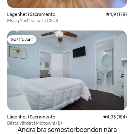
Lägenhet i Sacramento
4,9 av 5 i ge
4,9 (178)
Mysig 2bd 1ba nära CSUS
Gästfavorit
Gästfavorit
Lägenhet i Sacramento
4,95 av 5 i ge
4,95 (184)
Bästa värdet i Midtown! (B)
Andra bra semesterboenden nära