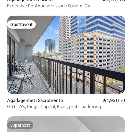
Executive Penthouse Historic Folsom, Ca.
Gästfavorit
Gästfavorit
Ägarlägenhet i Sacramento
4,92 av 5 i ge
4,92 (151)
Gå till A's, Kings, Capitol, River, gratis parkering
Superhost
Superhost