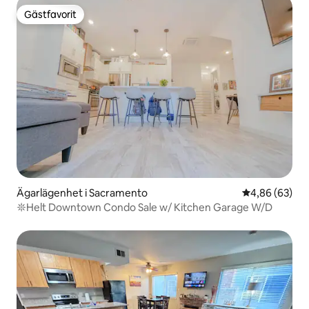
Gästfavorit
Gästfavorit
Ägarlägenhet i Sacramento
4,86 av 5 i g
4,86 (63)
𖤓Helt Downtown Condo Sale w/ Kitchen Garage W/D