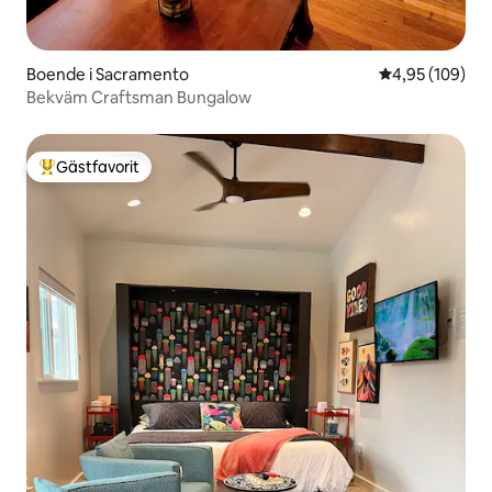
Boende i Sacramento
4,95 av 5 i ge
4,95 (109)
Bekväm Craftsman Bungalow
Gästfavorit
Populär gästfavorit