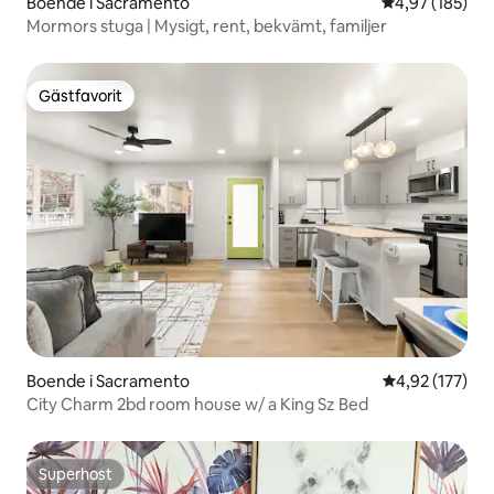
Boende i Sacramento
4,97 av 5 i ge
4,97 (185)
Mormors stuga | Mysigt, rent, bekvämt, familjer
Gästfavorit
Gästfavorit
Boende i Sacramento
4,92 av 5 i ge
4,92 (177)
City Charm 2bd room house w/ a King Sz Bed
Superhost
Superhost