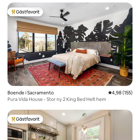
Gästfavorit
Populär gästfavorit
Boende i Sacramento
4,98 av 5 i ge
4,98 (155)
Pura Vida House - Stor ny 2 King Bed Helt hem
Gästfavorit
Populär gästfavorit