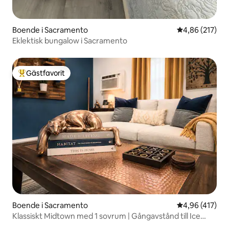
Boende i Sacramento
4,86 av 5 i ge
4,86 (217)
Eklektisk bungalow i Sacramento
Gästfavorit
Populär gästfavorit
Boende i Sacramento
4,96 av 5 i ge
4,96 (417)
Klassiskt Midtown med 1 sovrum | Gångavstånd till Ice
Blocks