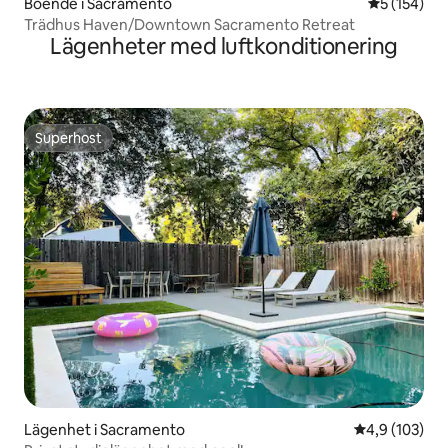
Boende i Sacramento
5 av 5 i ge
5 (154)
Trädhus Haven/Downtown Sacramento Retreat
Lägenheter med luftkonditionering
Superhost
Superhost
Lägenhet i Sacramento
4,9 av 5 i ge
4,9 (103)