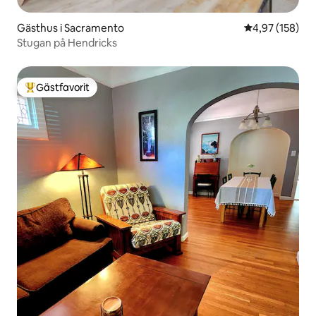
Gästhus i Sacramento
4,97 av 5 i ge
4,97 (158)
Stugan på Hendricks
Gästfavorit
Populär gästfavorit