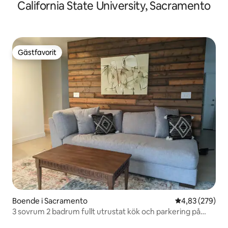
California State University, Sacramento
Gästfavorit
Gästfavorit
Boende i Sacramento
4,83 av 5 i ge
4,83 (279)
3 sovrum 2 badrum fullt utrustat kök och parkering på
gatan