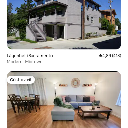
Lägenhet i Sacramento
4,89 av 5 i ge
4,89 (413)
Modern i Midtown
Gästfavorit
Gästfavorit