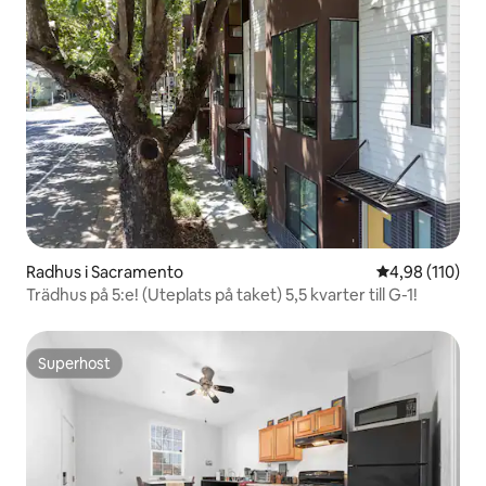
Radhus i Sacramento
4,98 av 5 i ge
4,98 (110)
Trädhus på 5:e! (Uteplats på taket) 5,5 kvarter till G-1!
Superhost
Superhost