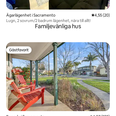
Ägarlägenhet i Sacramento
4,55 av 5 i g
4,55 (20)
Lugn, 2 sovrum/2 badrum lägenhet, nära till allt!
Familjevänliga hus
Gästfavorit
Gästfavorit