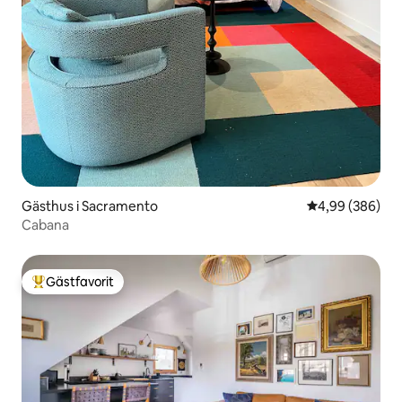
Gästhus i Sacramento
4,99 av 5 i ge
4,99 (386)
Cabana
Gästfavorit
Populär gästfavorit