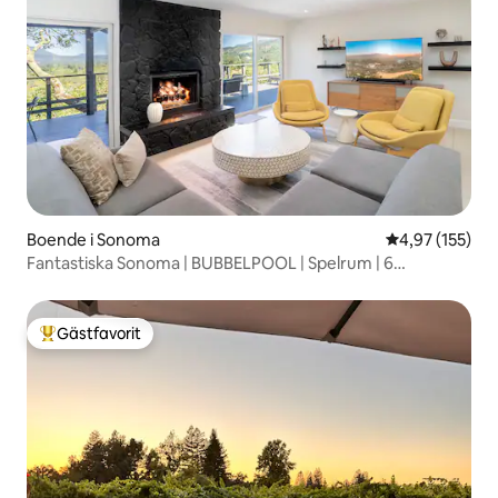
Boende i Sonoma
4,97 av 5 i ge
4,97 (155)
Fantastiska Sonoma | BUBBELPOOL | Spelrum | 6
sovplatser
Gästfavorit
Populär gästfavorit