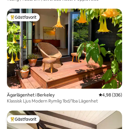
Gästfavorit
Populär gästfavorit
Ägarlägenhet i Berkeley
4,98 av 5 i ge
4,98 (336)
Klassisk Ljus Modern Rymlig 1bd/1ba Lägenhet
Gästfavorit
Populär gästfavorit