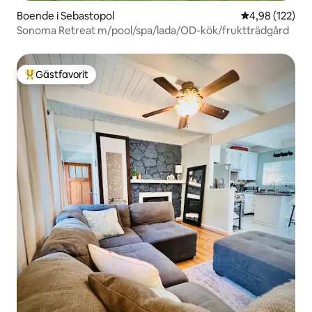
Boende i Sebastopol
4,98 av 5 i ge
4,98 (122)
Sonoma Retreat m/pool/spa/lada/OD-kök/fruktträdgård
Gästfavorit
Populär gästfavorit