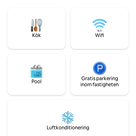
den östra sidan av staden, erbjuder det
erbjuder tillgång t
en sann flykt där man kan gå eller cykla
promenader och lok
ner till Gundlach Bundschu i slutet av vår
badkaret med otroli
gata, eller njuta av eftermiddagsljuset
den fristående tu
från den uppvärmda poolen,
bubbelpoolen eller en omgång bocce.
Kök
Wifi
Gratis parkering
Pool
inom fastigheten
Luftkonditionering