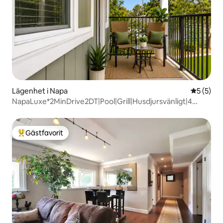
Lägenhet i Napa
5 av 5 i 
5 (5)
NapaLuxe*2MinDrive2DT|Pool|Grill|Husdjursvänligt|4
sovplatser
Gästfavorit
Populär gästfavorit