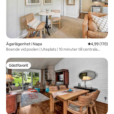
Ägarlägenhet i Napa
4,99 av 5 i ge
4,99 (170)
Boende vid poolen | Uteplats | 10 minuter till centrala
delen av staden
Gästfavorit
Gästfavorit