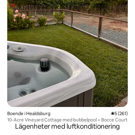
Boende i Healdsburg
5 av 5 i ge
5 (261)
10-Acre Vineyard Cottage med bubbelpool + Bocce Court
Lägenheter med luftkonditionering