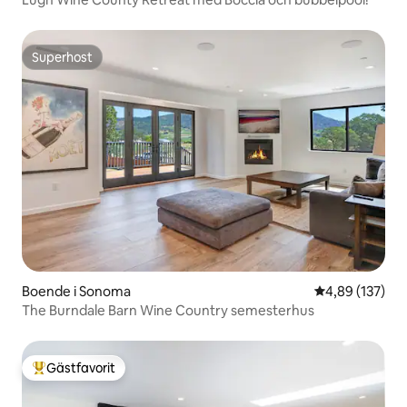
Superhost
Superhost
Boende i Sonoma
4,89 av 5 i ge
4,89 (137)
The Burndale Barn Wine Country semesterhus
Gästfavorit
Populär gästfavorit