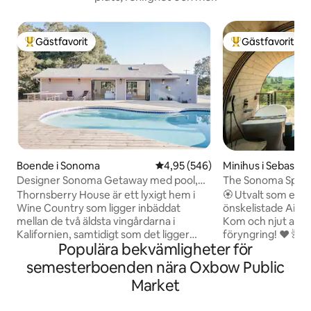
Gästfavorit
Gästfavorit
Populär gästfavorit
Populär gästfavor
Boende i Sonoma
4,95 av 5 i genomsnittligt bety
4,95 (546)
Minihus i Sebastop
Designer Sonoma Getaway med pool,
The Sonoma Spyglas
bubbelpool och boccia
bastu
Thornsberry House är ett lyxigt hem i
🏵️ Utvalt som ett 
Wine Country som ligger inbäddat
önskelistade Airbnb
mellan de två äldsta vingårdarna i
Kom och njut av dj
Kalifornien, samtidigt som det ligger
föryngring! ❤️ 🌺 Vår Sonoma Spyglass är
Populära bekvämligheter för
bara 5 minuter från Sonoma Square.
en underbar tillfl
Renoverad för att rymma den mest
byggd av Artistr
semesterboenden nära Oxbow Public
kräsna resenären, består den av två
blandar hållbarhe
Market
separata byggnader som är anslutna av
anknytning till naturen. 🍇
en vindväg och stort däck. Beläget på
ligger mitt i Sono