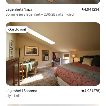
Lägenhet i Napa
4,94 av 5 i ge
4,94 (234)
Sommeliers lägenhet – 2BR/2Ba utan värd
Gästfavorit
Gästfavorit
Lägenhet i Sonoma
4,93 av 5 i ge
4,93 (278)
Lily's Loft