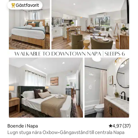
Gästfavorit
Populär gästfavorit
Boende i Napa
4,97 av 5 i g
4,97 (37)
Lugn stuga nära Oxbow•Gångavstånd till centrala Napa