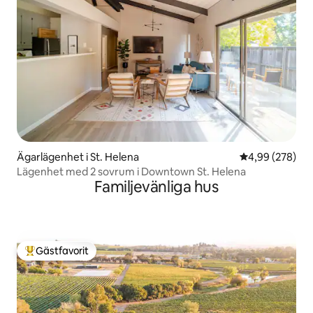
Ägarlägenhet i St. Helena
4,99 av 5 i ge
4,99 (278)
Lägenhet med 2 sovrum i Downtown St. Helena
Familjevänliga hus
Gästfavorit
Populär gästfavorit