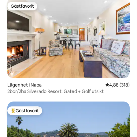
Gästfavorit
Gästfavorit
Lägenhet i Napa
4,88 av 5 i ge
4,88 (318)
2bdr/2ba Silverado Resort: Gated + Golf utsikt
Gästfavorit
Populär gästfavorit