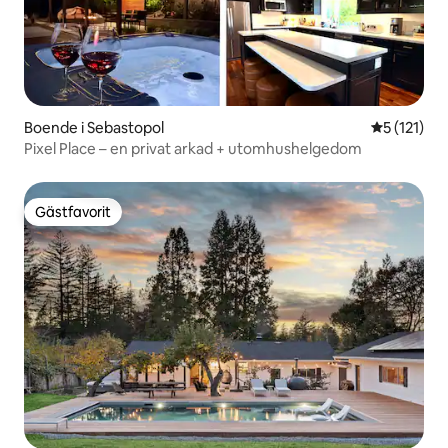
Boende i Sebastopol
5 av 5 i g
5 (121)
Pixel Place – en privat arkad + utomhushelgedom
Gästfavorit
Gästfavorit