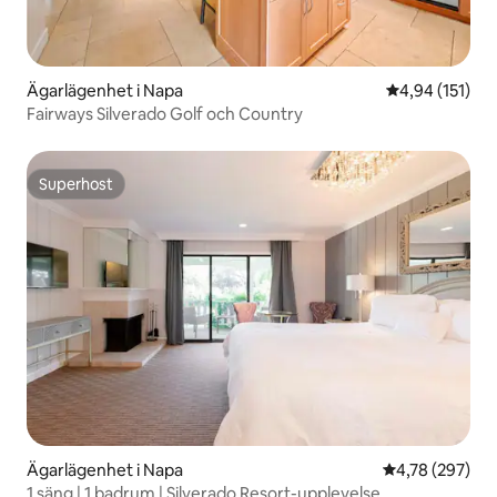
Ägarlägenhet i Napa
4,94 av 5 i ge
4,94 (151)
Fairways Silverado Golf och Country
Superhost
Superhost
Ägarlägenhet i Napa
4,78 av 5 i ge
4,78 (297)
1 säng | 1 badrum | Silverado Resort-upplevelse