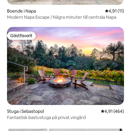
Boende i Napa
4,91 av 5 i 
4,91 (11)
Modern Napa Escape | Några minuter till centrala Napa
Gästfavorit
Gästfavorit
Stuga i Sebastopol
4,91 av 5 i ge
4,91 (464)
Fantastisk bastustuga på privat vingård