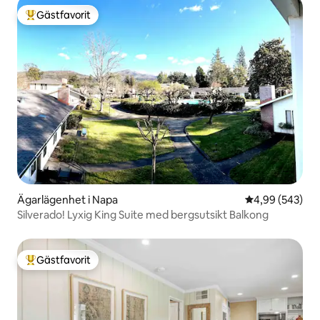
Gästfavorit
Populär gästfavorit
Ägarlägenhet i Napa
4,99 av 5 i ge
4,99 (543)
Silverado! Lyxig King Suite med bergsutsikt Balkong
Gästfavorit
Populär gästfavorit