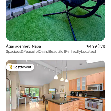
Ägarlägenhet i Napa
4,99 av 5 i ge
4,99 (131)
Spacious&PeacefulOasis!Beautiful!PerfectlyLocated!
Gästfavorit
Populär gästfavorit