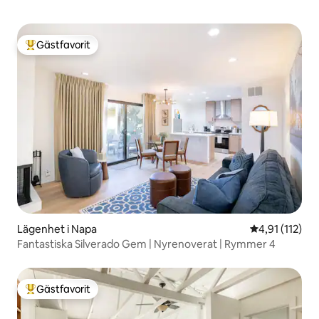
Gästfavorit
Populär gästfavorit
Lägenhet i Napa
4,91 av 5 i g
4,91 (112)
Fantastiska Silverado Gem | Nyrenoverat | Rymmer 4
Gästfavorit
Populär gästfavorit