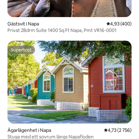
Gästsvit i Napa
4,93 av 5 i ge
4,93 (400)
Privat 2Bdrm Suite 1400 Sq Ft Napa, Pmt VR16-0001
Superhost
Superhost
Ägarlägenhet i Napa
4,73 av 5 i gen
4,73 (2 756)
Stuga med ett sovrum längs Napafloden