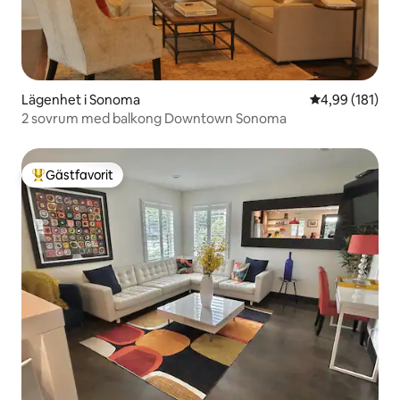
Lägenhet i Sonoma
4,99 av 5 i ge
4,99 (181)
2 sovrum med balkong Downtown Sonoma
Gästfavorit
Populär gästfavorit