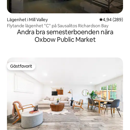
Lägenhet i Mill Valley
4,94 av 5 i ge
4,94 (289)
Flytande lägenhet "C" på Sausalitos Richardson Bay
Andra bra semesterboenden nära
Oxbow Public Market
Gästfavorit
Gästfavorit