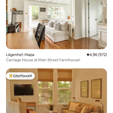
Lägenhet i Napa
4,96 av 5 i ge
4,96 (972)
Carriage House at Main Street Farmhouse!
Gästfavorit
Populär gästfavorit