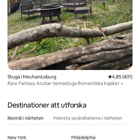
Stuga i Mechanicsburg
4,85 av 5 i ge
4,85 (401)
Rare Fantasy Acotar-temastuga Romantiska kajaker +
Destinationer att utforska
Resmål i närheten
Främsta sevärdheterna i närheten
New York
Philadelphia