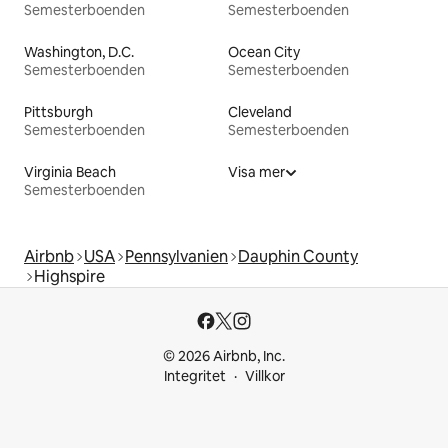
Semesterboenden
Semesterboenden
Washington, D.C.
Ocean City
Semesterboenden
Semesterboenden
Pittsburgh
Cleveland
Semesterboenden
Semesterboenden
Virginia Beach
Visa mer
Semesterboenden
Airbnb
USA
Pennsylvanien
Dauphin County
Highspire
© 2026 Airbnb, Inc.
Integritet
Villkor