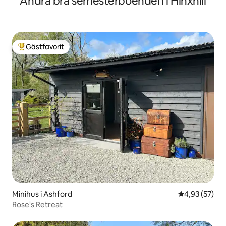
Andra bra semesterboenden i Hinxhill
Gästfavorit
Populär gästfavorit
Minihus i Ashford
4,93 av 5 i g
4,93 (57)
Rose's Retreat