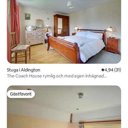
Stuga i Aldington
4,94 av 5 i g
4,94 (31)
The Coach House rymlig och med egen inhägnad
trädgård
Gästfavorit
Gästfavorit