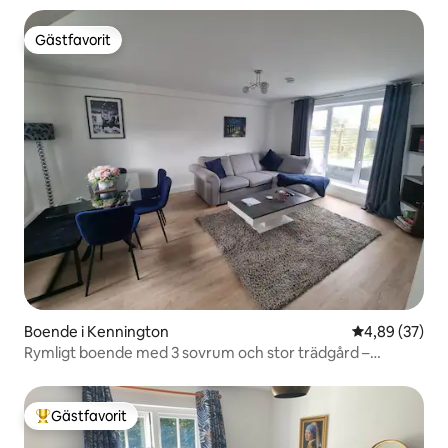
Gästfavorit
Gästfavorit
Boende i Kennington
4,89 av 5 i g
4,89 (37)
Rymligt boende med 3 sovrum och stor trädgård –
Ashford, Kent
Gästfavorit
Populär gästfavorit