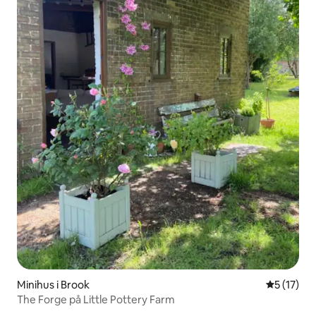
Minihus i Brook
5 av 5 i g
5 (17)
The Forge på Little Pottery Farm