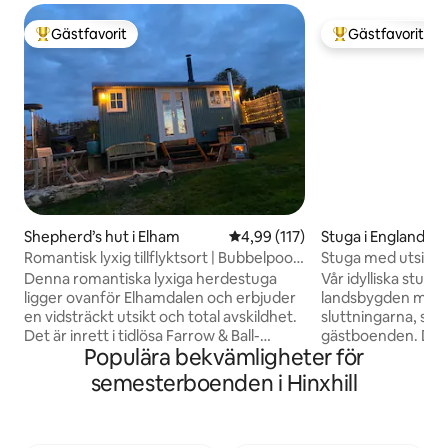
Gästfavorit
Gästfavorit
Populär gästfavorit
Populär gästfavor
Shepherd’s hut i Elham
4,99 av 5 i genomsnittligt bet
4,99 (117)
Stuga i England
Romantisk lyxig tillflyktsort | Bubbelpool
Stuga med utsikt.
och utsikt över solnedgången
Denna romantiska lyxiga herdestuga
Vår idylliska stuga
ligger ovanför Elhamdalen och erbjuder
landsbygden med u
en vidsträckt utsikt och total avskildhet.
sluttningarna, som
Det är inrett i tidlösa Farrow & Ball-
gästboenden. Det är separat från
Populära bekvämligheter för
nyanser med Liberty-tyger och har en
huvudfamiljens he
mjuk ankdunssäng, vedspis, mjuka
mysigt/avskilt ut
semesterboenden i Hinxhill
våffelmorgonrockar och tofflor. Koppla
vardagsrum i öppe
av i bubbelpoolen under stjärnhimlen,
en avkopplande plat
vakna till strålande soluppgångar och
många timmar på at