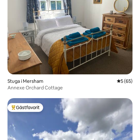
Stuga i Mersham
5 av 5 i g
5 (65)
Annexe Orchard Cottage
Gästfavorit
Populär gästfavorit