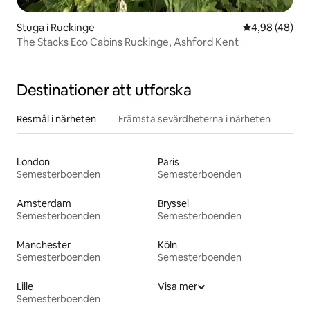
Stuga i Ruckinge
4,98 av 5 i g
4,98 (48)
The Stacks Eco Cabins Ruckinge, Ashford Kent
Destinationer att utforska
Resmål i närheten
Främsta sevärdheterna i närheten
London
Paris
Semesterboenden
Semesterboenden
Amsterdam
Bryssel
Semesterboenden
Semesterboenden
Manchester
Köln
Semesterboenden
Semesterboenden
Lille
Visa mer
Semesterboenden