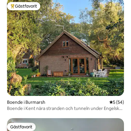
Gästfavorit
Populär gästfavorit
Boende i Burmarsh
5 av 5 i g
5 (54)
Boende i Kent nära stranden och tunneln under Engelska
kanalen.
Gästfavorit
Gästfavorit