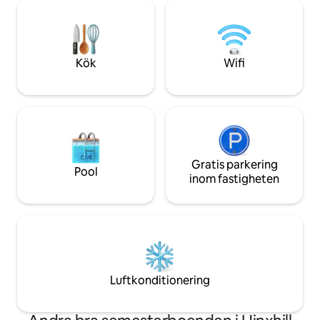
avsluta med oförglömliga solnedgångar.
och njuta av sevär
Omgivet av lugn landsbygd och vänliga
Vi har installerat
Valais Blacknose-får, getter och höns.
kvällskameror för d
Bara några minuters promenad från den
kan titta på fågla
prisbelönta gastropuben Kings Arms.
och grävlingar och
Kök
Wifi
Gratis parkering
Pool
inom fastigheten
Luftkonditionering