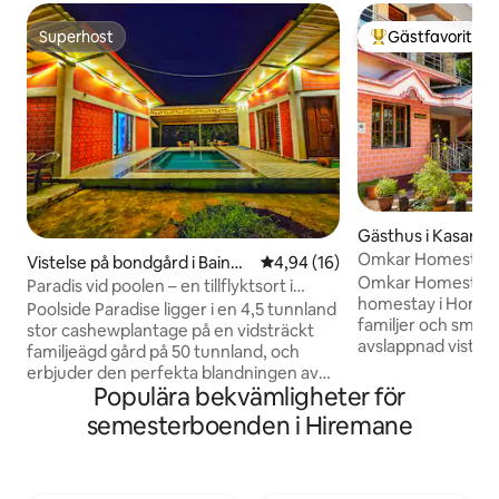
Superhost
Gästfavorit
Superhost
Populär gästfavor
Gästhus i Kasarko
Omkar Homestay – 
Vistelse på bondgård i Baindu
4,94 av 5 i genomsnittligt be
4,94 (16)
Honavar
Omkar Homestay är
r
Paradis vid poolen – en tillflyktsort i
homestay i Honnav
naturen
Poolside Paradise ligger i en 4,5 tunnland
familjer och små 
stor cashewplantage på en vidsträckt
avslappnad vistel
familjeägd gård på 50 tunnland, och
är rymligt, väl un
erbjuder den perfekta blandningen av
för komfort med e
Populära bekvämligheter för
rustik charm och modern komfort. Med
Beläget nära strä
två luftkonditionerade stugor anslutna
semesterboenden i Hiremane
boardwalks och po
med en egen pool och omgiven av den
som Murudeshwar,
natursköna skönheten i västra Ghats, är
tillgång till sight
denna fridfulla tillflyktsort idealisk för alla
av pålitliga bekväm