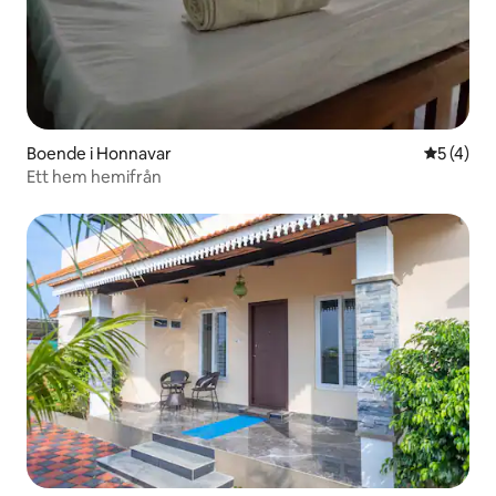
Boende i Honnavar
5 av 5 i 
5 (4)
Ett hem hemifrån