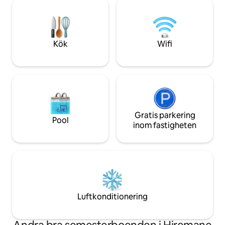
åldersgrupper Njut av uppfriskande bad,
hemlagad frukost
mysiga kvällar vid lägerelden eller njut av
varmt, hjälpsamt 
naturen som omger dig. Poolside
verkligen gör att 
Paradise lovar en unik och minnesvärd
hemma.
vistelse.
Kök
Wifi
Gratis parkering
Pool
inom fastigheten
Luftkonditionering