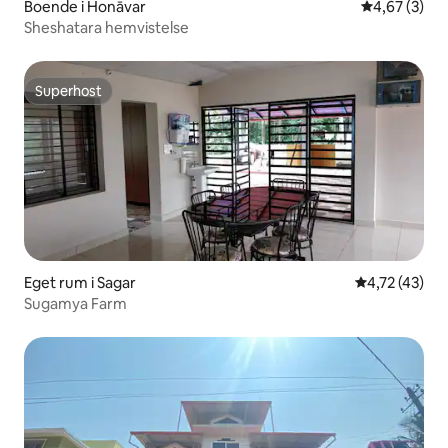
Boende i Honāvar
4,67 av 5 i 
4,67 (3)
Sheshatara hemvistelse
Superhost
Superhost
Eget rum i Sagar
4,72 av 5 i g
4,72 (43)
Sugamya Farm