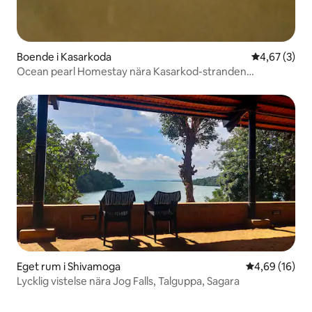
Boende i Kasarkoda
4,67 av 5 i 
4,67 (3)
Ocean pearl Homestay nära Kasarkod-stranden
Honnavar
Eget rum i Shivamoga
4,69 av 5 i g
4,69 (16)
Lycklig vistelse nära Jog Falls, Talguppa, Sagara