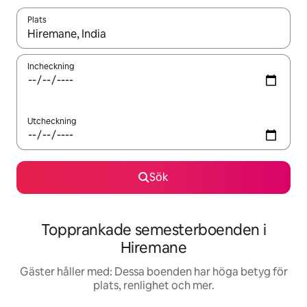
Plats
När resultaten är tillgängliga kan du navigera med upp- och ned
Incheckning
Utcheckning
Sök
Topprankade semesterboenden i
Hiremane
Gäster håller med: Dessa boenden har höga betyg för
plats, renlighet och mer.