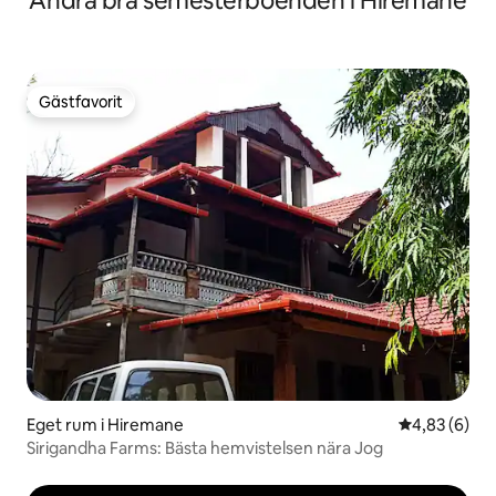
Andra bra semesterboenden i Hiremane
Gästfavorit
Gästfavorit
Eget rum i Hiremane
4,83 av 5 i 
4,83 (6)
Sirigandha Farms: Bästa hemvistelsen nära Jog