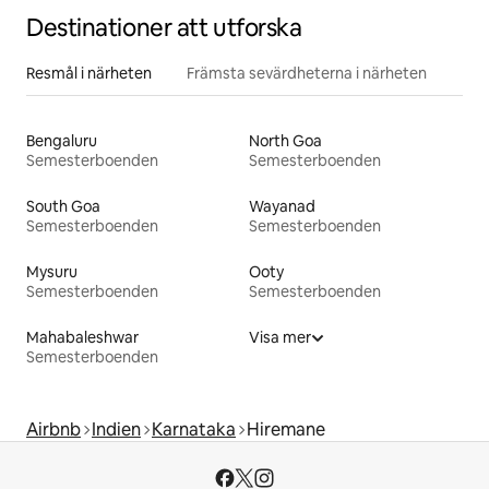
Destinationer att utforska
Resmål i närheten
Främsta sevärdheterna i närheten
Bengaluru
North Goa
Semesterboenden
Semesterboenden
South Goa
Wayanad
Semesterboenden
Semesterboenden
Mysuru
Ooty
Semesterboenden
Semesterboenden
Mahabaleshwar
Visa mer
Semesterboenden
Airbnb
Indien
Karnataka
Hiremane