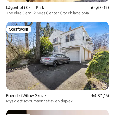
Lägenhet i Elkins Park
4,68 av 5 i g
4,68 (19)
The Blue Gem 12 Miles Center City Philadelphia
Gästfavorit
Gästfavorit
Boende i Willow Grove
4,87 av 5 i g
4,87 (15)
Mysig ett sovrumsenhet av en duplex