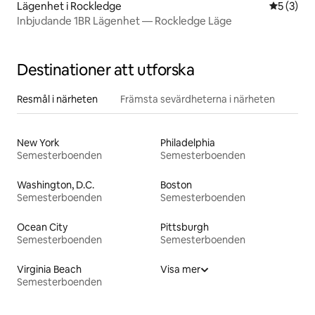
Lägenhet i Rockledge
5 av 5 i 
5 (3)
Inbjudande 1BR Lägenhet — Rockledge Läge
Destinationer att utforska
Resmål i närheten
Främsta sevärdheterna i närheten
New York
Philadelphia
Semesterboenden
Semesterboenden
Washington, D.C.
Boston
Semesterboenden
Semesterboenden
Ocean City
Pittsburgh
Semesterboenden
Semesterboenden
Virginia Beach
Visa mer
Semesterboenden