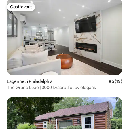
Gästfavorit
Gästfavorit
Lägenhet i Philadelphia
5 av 5 i g
5 (19)
The Grand Luxe | 3000 kvadratfot av elegans