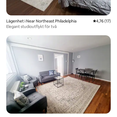
Lägenhet i Near Northeast Philadelphia
4,76 av 5 i g
4,76 (17)
Elegant studioutflykt för två