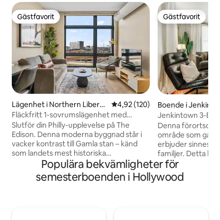
Gästfavorit
Gästfavorit
Gästfavorit
Gästfavorit
Lägenhet i Northern Liberti
4,92 av 5 i genomsnittligt bet
4,92 (120)
Boende i Jenkint
es
Fläckfritt 1-sovrumslägenhet med
Jenkintown 3-BR 
takterrass|Gamla stan|Förstklassig utsikt
Philadelphia
Slutför din Philly-upplevelse på The
Denna förortsoas li
Edison. Denna moderna byggnad står i
område som går att
vacker kontrast till Gamla stan – känd
erbjuder sinnesro
som landets mest historiska
familjer. Detta bo
Populära bekvämligheter för
kvadratkilometer. Promenera till de
från mitten av årh
bästa restaurangerna, affärer,
kombination med t
semesterboenden i Hollywood
Independence Hall, Liberty Bell, Race
bekvämligheter o
Street Pier och mycket mer! Bara 10
bekvämligheter, p
minuters Uber till matcher med Eagles,
baksidan! En tio m
Phillies, 76ers och Flyers. ➢Queen-säng
den regionala tågli
➢Bäddsoffa i queen-storlek (sängkläder
resa till flygplats