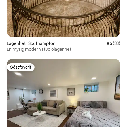
Lägenhet i Southampton
5 av 5 i g
5 (33)
En mysig modern studiolägenhet
Gästfavorit
Gästfavorit