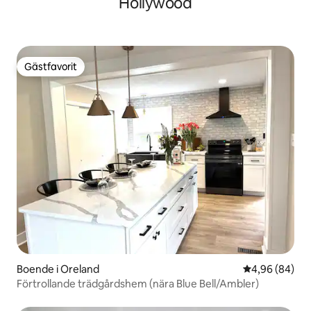
Hollywood
Gästfavorit
Gästfavorit
Boende i Oreland
4,96 av 5 i g
4,96 (84)
Förtrollande trädgårdshem (nära Blue Bell/Ambler)