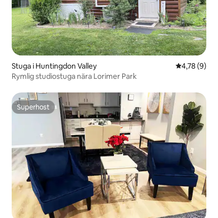
Stuga i Huntingdon Valley
4,78 av 5 i 
4,78 (9)
Rymlig studiostuga nära Lorimer Park
Superhost
Superhost