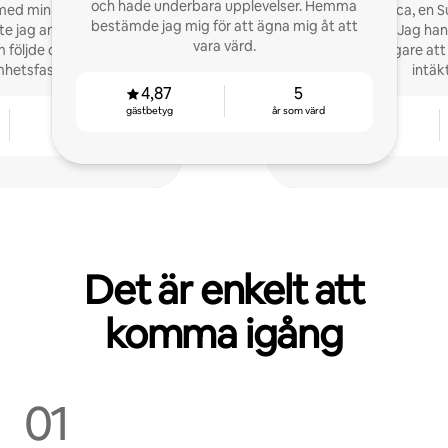
och hade underbara upplevelser. Hemma
med min lägenhet och
Hej, jag heter Luca, e
bestämde jag mig för att ägna mig åt att
pte jag andra värdar med
års erfarenhet. Jag ha
vara värd.
öljde dem i alla olika
hjälper andra ägare att
hetsfaser.
intäk
4,87
5
gästbetyg
år som värd
4
4,84
år som värd
gästbetyg
Det är enkelt att
komma igång
01