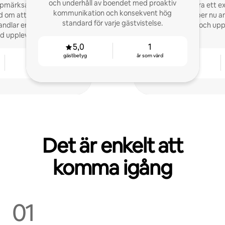
och underhåll av boendet med proaktiv
uppmärksam mot gäster,
Jag började hyra ett e
kommunikation och konsekvent hög
d om att det är de små
sedan. Jag hjälper nu a
standard för varje gästvistelse.
dlar en vistelse till en
betyg och upp
d upplevelse.
5,0
1
gästbetyg
år som värd
2
4,96
år som värd
gästbetyg
Det är enkelt att
komma igång
01