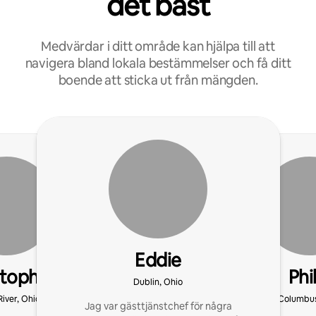
det bäst
Medvärdar i ditt område kan hjälpa till att
navigera bland lokala bestämmelser och få ditt
boende att sticka ut från mängden.
Eddie
stopher
Phi
Dublin, Ohio
River, Ohio
Columbus
Jag var gästtjänstchef för några