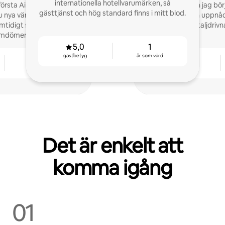
internationella hotellvarumärken, så
rsta Airbnb för ett år
Min fru och jag bö
gästtjänst och hög standard finns i mitt blod.
 nya värdar att öka sin
tillsammans och uppnå
mtidigt som de får bra
snabbt. Vi är detaljdri
omdömen.
5,0
1
gästbetyg
år som värd
1
5,0
år som värd
gästbetyg
Det är enkelt att
komma igång
01