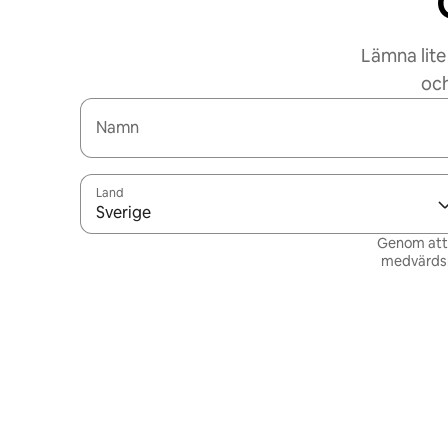
Lämna lite
och
Namn
Land
Sverige
Genom att v
medvärdsn