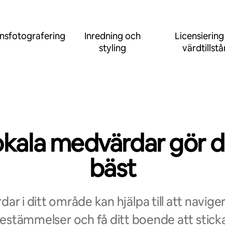
nsfotografering
Inredning och
Licensiering
styling
värdtillst
okala medvärdar gör d
bäst
ar i ditt område kan hjälpa till att navige
bestämmelser och få ditt boende att sticka