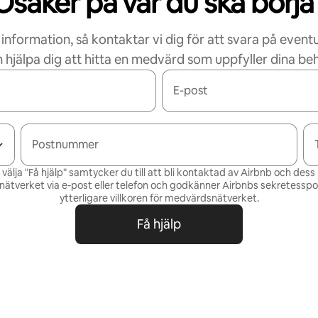
Osäker på var du ska börja
 information, så kontaktar vi dig för att svara på eventu
 hjälpa dig att hitta en medvärd som uppfyller dina be
E-post
Postnummer
älja "Få hjälp" samtycker du till att bli kontaktad av Airbnb och des
ätverket via e-post eller telefon och godkänner Airbnbs
sekretesspol
ytterligare villkoren för
medvärdsnätverket
.
Få hjälp