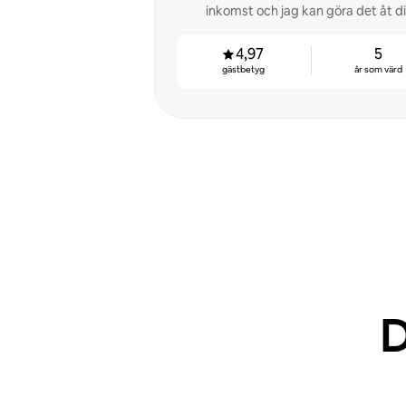
inkomst och jag kan göra det åt di
4,97
5
gästbetyg
år som värd
D