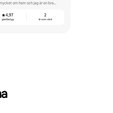
mycket om hem och jag är en bra
kommunikatör
4,97
2
gästbetyg
år som värd
ma