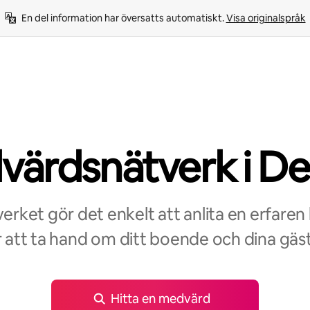
En del information har översatts automatiskt. 
Visa originalspråk
ärdsnätverk i D
rket gör det enkelt att anlita en erfaren
r att ta hand om ditt boende och dina gäst
Hitta en medvärd