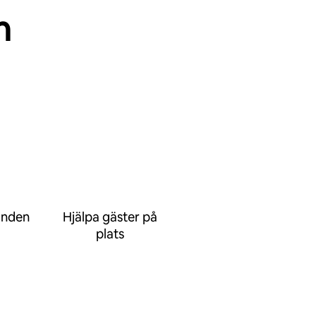
n
anden
Hjälpa gäster på
plats