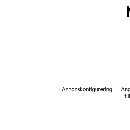
Annonskonfigurering
Ang
ti