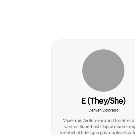
E (They/She)
Denver, Colorado
Växer min AirBnb-värdportfölj efter a
varit en Superhost! Jag utmärker mig
kreativt att designa gästupplevelser f