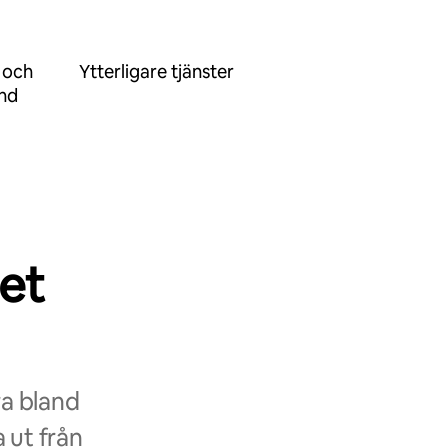
 och
Ytterligare tjänster
ånd
et
ra bland
 ut från