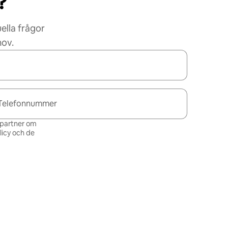
?
ella frågor
hov.
Telefonnummer
s partner om
icy och de