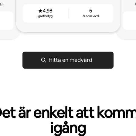
g.
4,98
6
gästbetyg
år som värd
Hitta en medvärd
et är enkelt att kom
igång