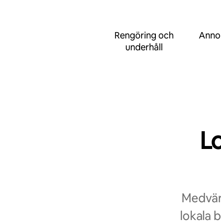
Rengöring och
Anno
underhåll
L
Medvärd
lokala 