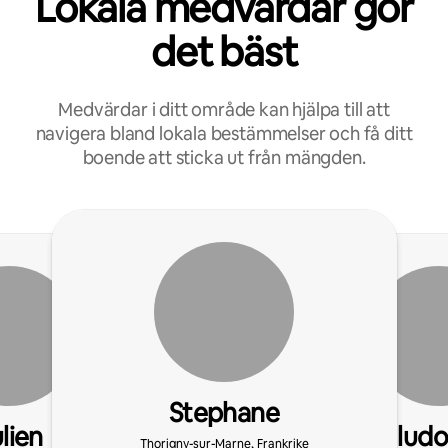
Lokala medvärdar gör
det bäst
Medvärdar i ditt område kan hjälpa till att
navigera bland lokala bestämmelser och få ditt
boende att sticka ut från mängden.
Stephane
lien
ludo
Thorigny-sur-Marne, Frankrike