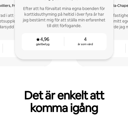
illiers, Frankrike
Crécy-la-Chapel
Efter att ha förvaltat mina egna boenden för
korttidsuthyrning på heltid i över fyra år har
ad i att ge mina gäster
Jag brinner för fastigh
jag bestämt mig för att ställa min erfarenhet
etsupplevelse, så jag
värd 2022 med mitt eget boende och sedan
till ditt förfogande.
rsydd tjänst till värdar
dess gjorde jag 
4,96
4
gästbetyg
år som värd
2
4,82
år som värd
gästbetyg
Det är enkelt att
komma igång