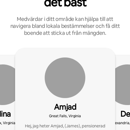
det bäst
Medvärdar i ditt område kan hjälpa till att
navigera bland lokala bestämmelser och få ditt
boende att sticka ut från mängden.
Amjad
ina
De
Great Falls, Virginia
x, Virginia
Alexandria,
Hej, jag heter Amjad, (James), pensionerad