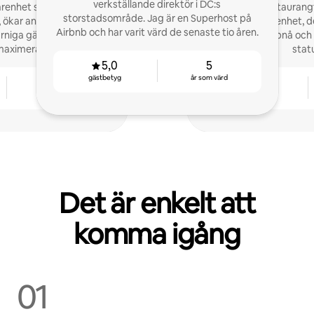
verkställande direktör i DC:s
arenhet som värd skapar
Hotell- och restaurang
storstadsområde. Jag är en Superhost på
, ökar antalet bokningar
värdskaps erfarenhet, de
Airbnb och har varit värd de senaste tio åren.
ärniga gästupplevelser
värdar att uppnå och
maximerar dina Airbnb-
stat
äkter.
5,0
5
gästbetyg
år som värd
9
4,94
år som värd
gästbetyg
Det är enkelt att
komma igång
01