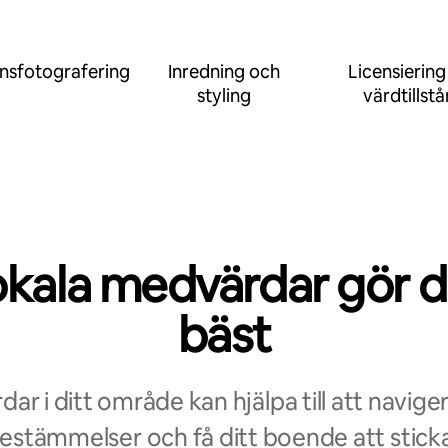
nsfotografering
Inredning och
Licensiering
styling
värdtillst
okala medvärdar gör d
bäst
ar i ditt område kan hjälpa till att navige
bestämmelser och få ditt boende att sticka