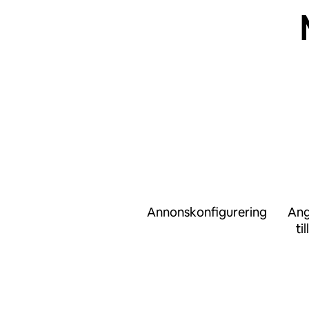
Annonskonfigurering
Ang
ti