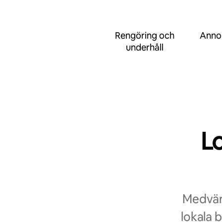
Rengöring och
Anno
underhåll
L
Medvärd
lokala 