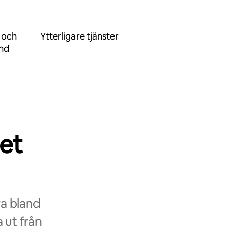
 och
Ytterligare tjänster
ånd
et
ra bland
 ut från