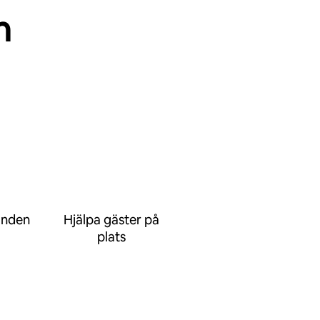
n
anden
Hjälpa gäster på
plats