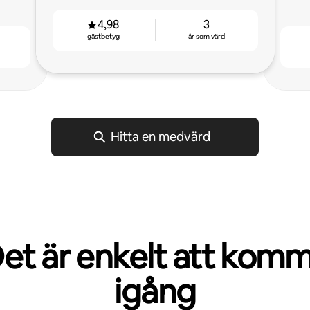
stress.
4,98
3
gästbetyg
år som värd
Hitta en medvärd
et är enkelt att kom
igång