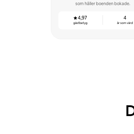
som håller boenden bokade.
4,97
4
gästbetyg
år som värd
D