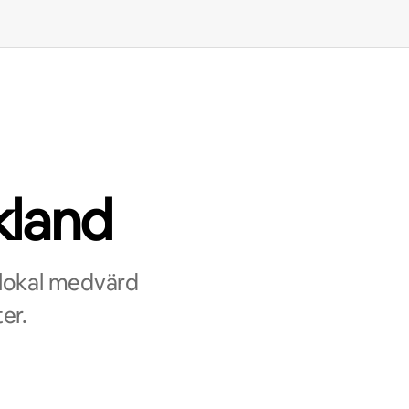
kland
 lokal medvärd
er.