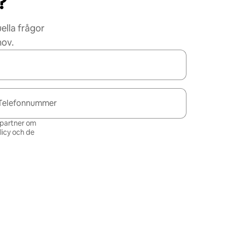
?
ella frågor
hov.
Telefonnummer
s partner om
icy och de