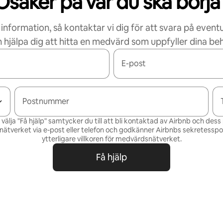
Osäker på var du ska börja
 information, så kontaktar vi dig för att svara på eventu
 hjälpa dig att hitta en medvärd som uppfyller dina be
E-post
Postnummer
älja "Få hjälp" samtycker du till att bli kontaktad av Airbnb och des
ätverket via e-post eller telefon och godkänner Airbnbs
sekretesspol
ytterligare villkoren för
medvärdsnätverket
.
Få hjälp