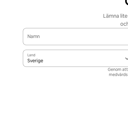
Lämna lite
och
Namn
Land
Sverige
Genom att v
medvärdsn