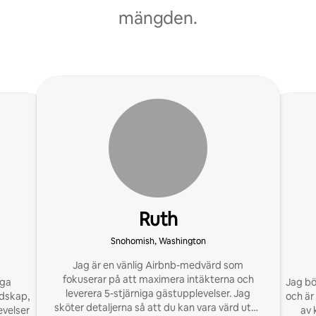
mängden.
Ruth
Snohomish, Washington
Jag är en vänlig Airbnb-medvärd som
fokuserar på att maximera intäkterna och
iga
Jag bö
leverera 5-stjärniga gästupplevelser. Jag
rdskap,
och är
sköter detaljerna så att du kan vara värd utan
velser
av 