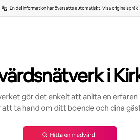
En del information har översatts automatiskt. 
Visa originalspråk
ärdsnätverk i Kir
rket gör det enkelt att anlita en erfaren
r att ta hand om ditt boende och dina gäst
Hitta en medvärd