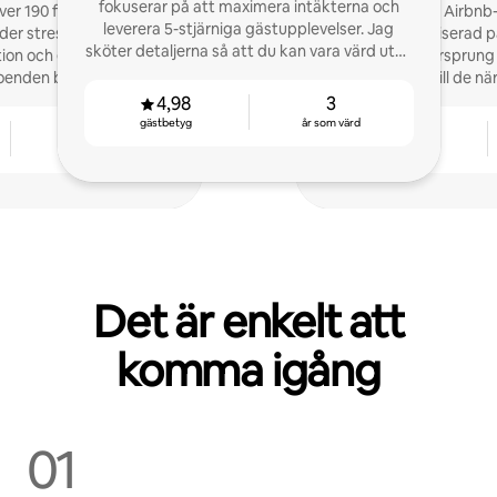
fokuserar på att maximera intäkterna och
er 190 femstjärniga
Framstående Airbnb-o
leverera 5-stjärniga gästupplevelser. Jag
r stressfritt värdskap,
Seattle, specialiserad 
sköter detaljerna så att du kan vara värd utan
ion och gästupplevelser
Det är vårt ursprung
stress.
boenden bokade.
expanderar vi till de 
4,98
3
gästbetyg
år som värd
4
4,96
år som värd
gästbetyg
Det är enkelt att
komma igång
01