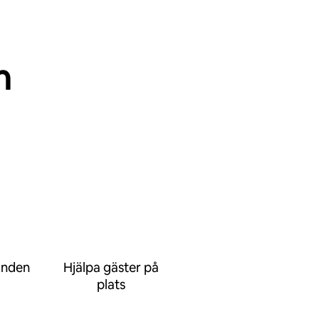
n
anden
Hjälpa gäster på
plats