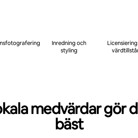
nsfotografering
Inredning och
Licensiering
styling
värdtillst
okala medvärdar gör d
bäst