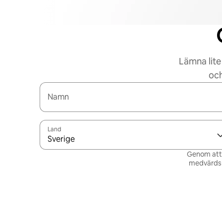
Lämna lite
och
Namn
Land
Sverige
Genom att v
medvärdsn