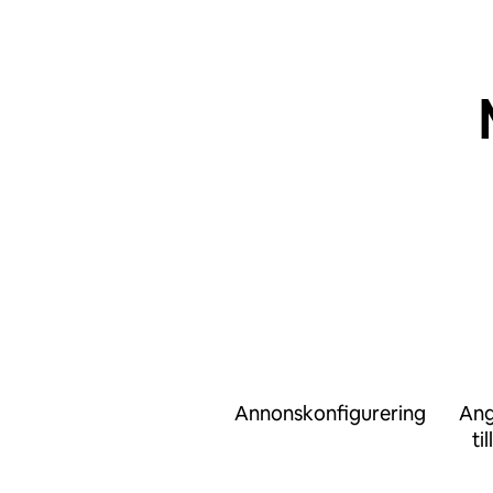
Annonskonfigurering
Ang
ti