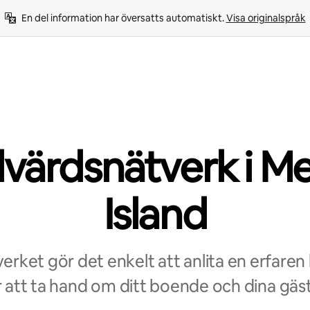
En del information har översatts automatiskt. 
Visa originalspråk
värdsnätverk i Me
Island
rket gör det enkelt att anlita en erfaren
r att ta hand om ditt boende och dina gäst