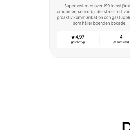
Superhost med över 190 femstjärn
omdömen, som erbjuder stressfritt vä
proaktiv kommunikation och gästupple
som håller boenden bokade.
4,97
4
gästbetyg
år som värd
D