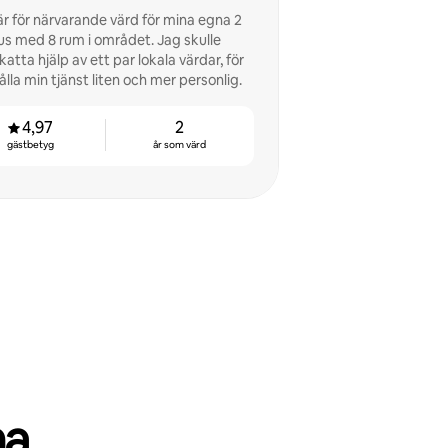
är för närvarande värd för mina egna 2
us med 8 rum i området. Jag skulle
atta hjälp av ett par lokala värdar, för
ålla min tjänst liten och mer personlig.
4,97
2
gästbetyg
år som värd
ma