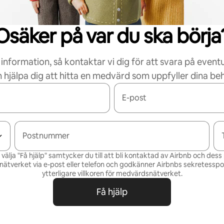
Osäker på var du ska börja
 information, så kontaktar vi dig för att svara på eventu
 hjälpa dig att hitta en medvärd som uppfyller dina be
E-post
Postnummer
älja "Få hjälp" samtycker du till att bli kontaktad av Airbnb och des
ätverket via e-post eller telefon och godkänner Airbnbs
sekretesspol
ytterligare villkoren för
medvärdsnätverket
.
Få hjälp