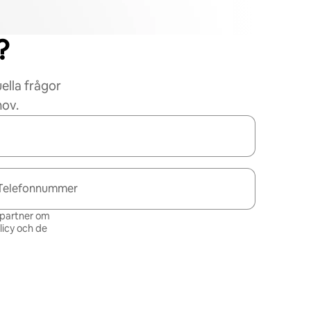
?
ella frågor
hov.
Telefonnummer
s partner om
icy och de