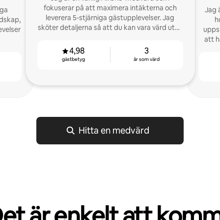
fokuserar på att maximera intäkterna och
iga
Jag 
leverera 5-stjärniga gästupplevelser. Jag
rdskap,
h
sköter detaljerna så att du kan vara värd utan
velser
uppsk
stress.
att h
4,98
3
gästbetyg
år som värd
Hitta en medvärd
et är enkelt att kom