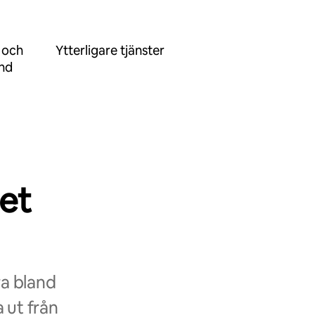
 och
Ytterligare tjänster
ånd
et
ra bland
 ut från