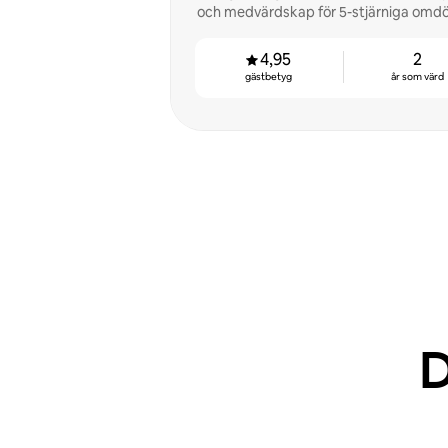
och medvärdskap för 5-stjärniga omd
högre intäkter.
4,95
2
gästbetyg
år som värd
D