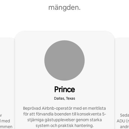
mängden.
Prince
Dallas, Texas
Beprövad Airbnb-operatör med en meritlista
för att förvandla boenden till konsekventa 5-
v
Seda
stjärniga gästupplevelser genom starka
ll med
ADU (med 
system och praktisk hantering.
trymmen
andr