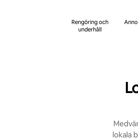
Rengöring och
Anno
underhåll
L
Medvärd
lokala 