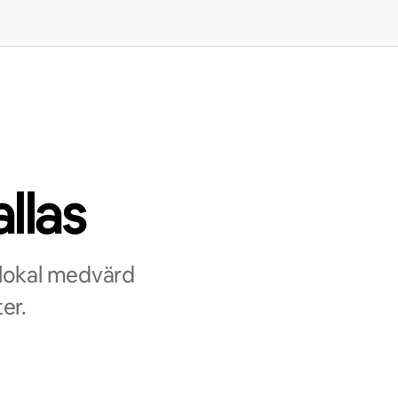
llas
 lokal medvärd
er.