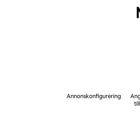
Annonskonfigurering
Ang
ti