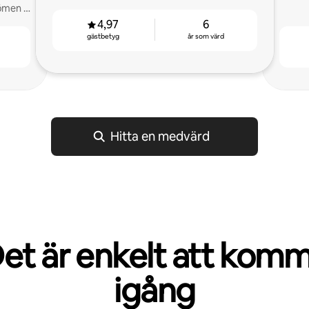
ömen +
4,97
6
gästbetyg
år som värd
Hitta en medvärd
et är enkelt att kom
igång