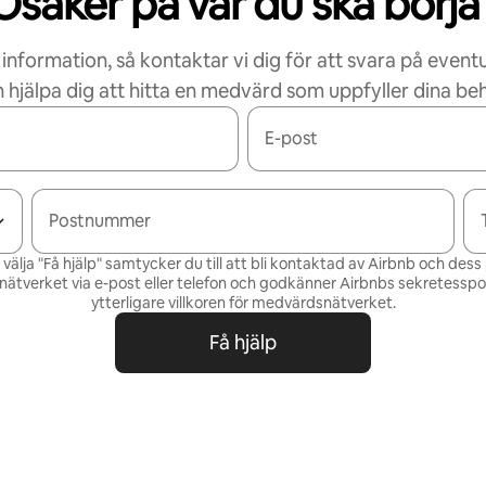
Osäker på var du ska börja
 information, så kontaktar vi dig för att svara på eventu
 hjälpa dig att hitta en medvärd som uppfyller dina be
E-post
Postnummer
älja "Få hjälp" samtycker du till att bli kontaktad av Airbnb och des
ätverket via e-post eller telefon och godkänner Airbnbs
sekretesspol
ytterligare villkoren för
medvärdsnätverket
.
Få hjälp