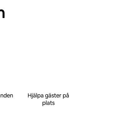
n
anden
Hjälpa gäster på
plats