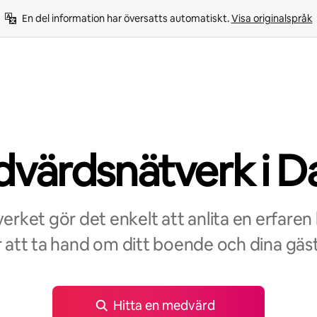
En del information har översatts automatiskt. 
Visa originalspråk
värdsnätverk i Da
rket gör det enkelt att anlita en erfaren
r att ta hand om ditt boende och dina gäst
Hitta en medvärd