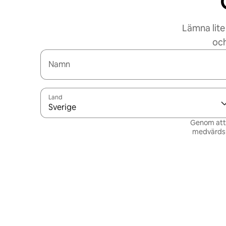
Lämna lite
och
Namn
Land
Sverige
Genom att v
medvärdsn