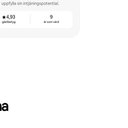
uppfylla sin intjäningspotential.
4,93
9
gästbetyg
år som värd
ma