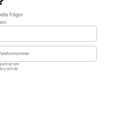
?
ella frågor
hov.
Telefonnummer
s partner om
icy och de