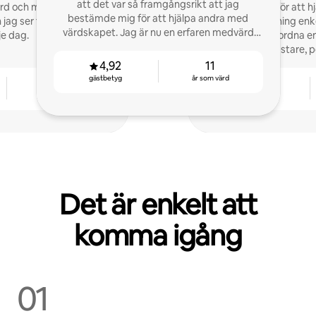
att det var så framgångsrikt att jag
ärd och medvärd. Jag har
Jag finns här för att hj
bestämde mig för att hjälpa andra med
h jag ser fram emot det
Airbnb-uthyrning enkel. Jag kommer
värdskapet. Jag är nu en erfaren medvärd
je dag.
hjälpa till att ordna e
och älskar det
trädgårdsmästare, p
kommer att prat
4,92
11
gästbetyg
år som värd
5
5,0
år som värd
gästbetyg
Det är enkelt att
komma igång
01