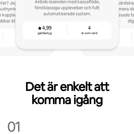
Airbnb-boenden med kassaflöde,
ter? Jag är Airbnbs
Professionellt värdska
förstklassiga upplevelser och fullt
dsuthyrning och tar hand
tjänster. Maximera di
automatiserade system.
an koppla av medan ditt
genom AI-anpassade fas
bbar åt dig!
dig
4,99
4
gästbetyg
år som värd
4
4,96
år som värd
gästbetyg
Det är enkelt att
komma igång
01