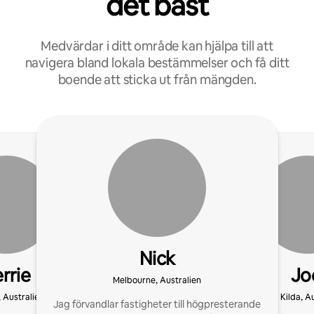
det bäst
Medvärdar i ditt område kan hjälpa till att
navigera bland lokala bestämmelser och få ditt
boende att sticka ut från mängden.
Nick
rrie
Jo
Melbourne, Australien
 Australien
St Kilda, A
Jag förvandlar fastigheter till högpresterande