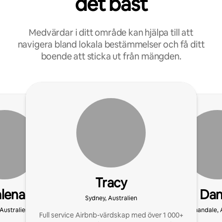
det bäst
Medvärdar i ditt område kan hjälpa till att
navigera bland lokala bestämmelser och få ditt
boende att sticka ut från mängden.
Tracy
lena
Dan
Sydney, Australien
 Australien
Annandale, 
Full service Airbnb-värdskap med över 1 000+