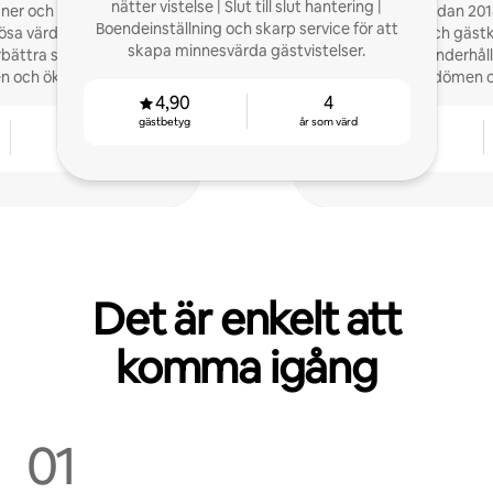
nätter vistelse | Slut till slut hantering |
er och stylist | 7 års
Superhost sedan 2018
Boendeinställning och skarp service för att
lösa värdutmaningar |
bokningar och gästk
skapa minnesvärda gästvistelser.
rbättra sina annonser, få
städning och underhåll,
 och öka sina intäkter.
stjärniga omdömen o
4,90
4
gästbetyg
år som värd
7
4,85
år som värd
gästbetyg
Det är enkelt att
komma igång
01