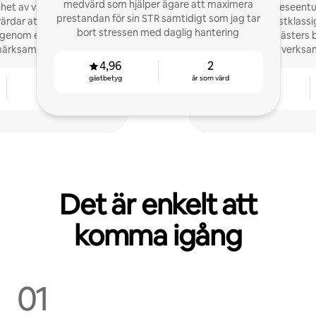
medvärd som hjälper ägare att maximera
nhet av värdskap och
Passionerad reseentu
prestandan för sin STR samtidigt som jag tar
värdar att maximera sin
erbjuder förstklassi
bort stressen med daglig hantering
 genom exceptionell
tillgodose alla gästers 
ärksamhet på detaljer.
utveckla din verksa
4,96
2
gästbetyg
år som värd
3
5,0
år som värd
gästbetyg
Det är enkelt att
komma igång
01