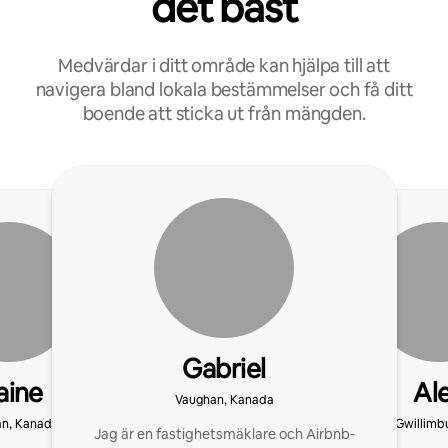
det bäst
Medvärdar i ditt område kan hjälpa till att
navigera bland lokala bestämmelser och få ditt
boende att sticka ut från mängden.
Gabriel
aine
Al
Vaughan, Kanada
n, Kanada
East Gwillimb
Jag är en fastighetsmäklare och Airbnb-