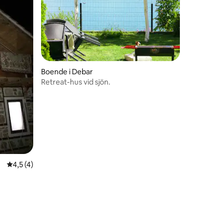
Boende i Debar
Retreat-hus vid sjön.
4,5 av 5 i genomsnittligt betyg, 4 omdömen
4,5 (4)