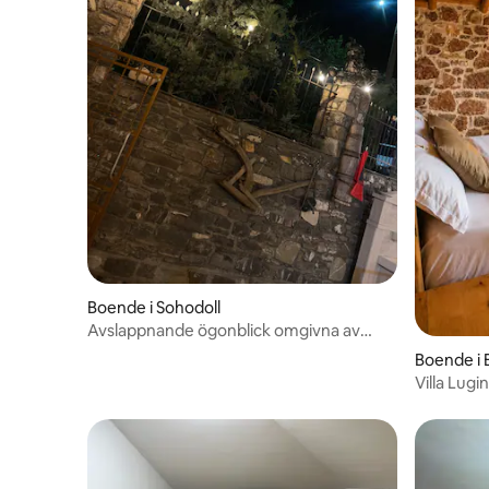
Boende i Sohodoll
Avslappnande ögonblick omgivna av
naturen
Boende i 
Villa Lugi
Fjällseme