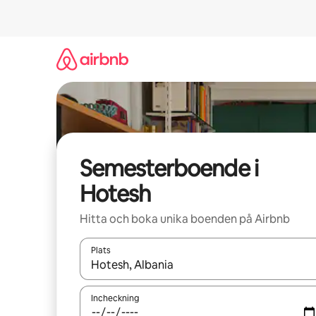
Hoppa
till
innehåll
Semesterboende i
Hotesh
Hitta och boka unika boenden på Airbnb
Plats
När resultaten är tillgängliga kan du navigera me
Incheckning