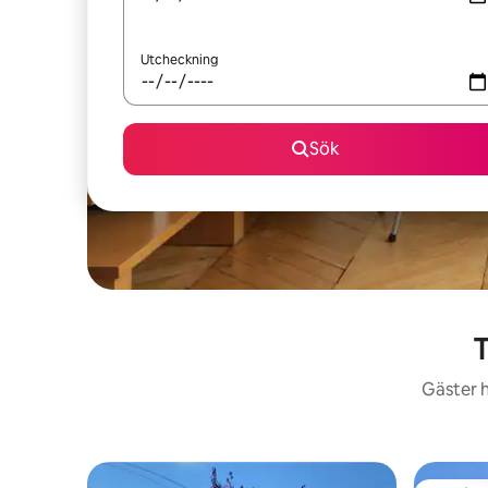
Utcheckning
Sök
T
Gäster h