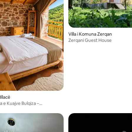
Villa i Komuna Zerqan
Zerqani Guest House
Bllacë
na e Kuajve Bulqiza –
ster