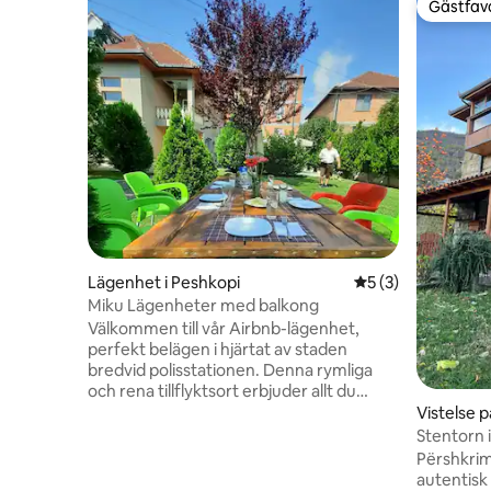
Gästfavo
Gästfavo
Lägenhet i Peshkopi
5 av 5 i genomsni
5 (3)
Miku Lägenheter med balkong
Välkommen till vår Airbnb-lägenhet,
perfekt belägen i hjärtat av staden
bredvid polisstationen. Denna rymliga
och rena tillflyktsort erbjuder allt du
behöver för en bekväm och minnesvärd
Vistelse p
vistelse. Tillgänglig frukost/lunch/middag
Stentorn i
med extra kostnad på MikuRestorant (1:
natur
Përshkrimi 🏡
a våningen i byggnaden) Lägenheten har
autentisk v