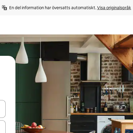
En del information har översatts automatiskt. 
Visa originalspråk
d upp- och nedåtpilarna eller utforska genom att trycka eller svepa.