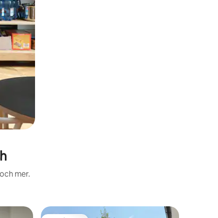
sh
 och mer.
Villa i Mu