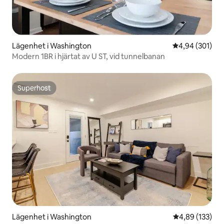
Lägenhet i Washington
4,94 av 5 i ge
4,94 (301)
Modern 1BR i hjärtat av U ST, vid tunnelbanan
Superhost
Superhost
Lägenhet i Washington
4,89 av 5 i ge
4,89 (133)