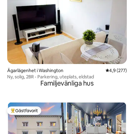
Ägarlägenhet i Washington
4,9 av 5 i ge
4,9 (277)
Ny, solig, 2BR - Parkering, uteplats, eldstad
Familjevänliga hus
Gästfavorit
Populär gästfavorit