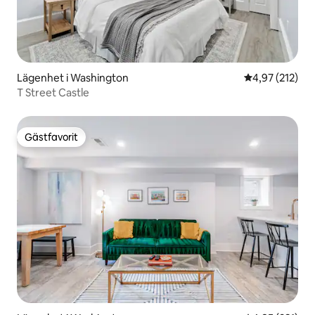
Lägenhet i Washington
4,97 av 5 i ge
4,97 (212)
T Street Castle
Gästfavorit
Gästfavorit