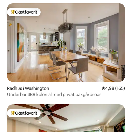
Gästfavorit
Populär gästfavorit
Radhus i Washington
4,98 av 5 i ge
4,98 (165)
Underbar 3BR kolonial med privat bakgårdsoas
Gästfavorit
Populär gästfavorit