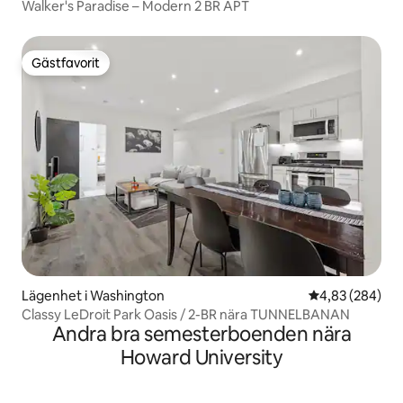
Walker's Paradise – Modern 2 BR APT
Gästfavorit
Gästfavorit
Lägenhet i Washington
4,83 av 5 i ge
4,83 (284)
Classy LeDroit Park Oasis / 2-BR nära TUNNELBANAN
Andra bra semesterboenden nära
Howard University