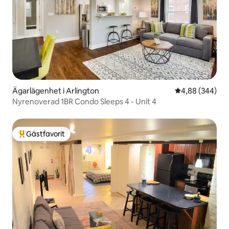
Ägarlägenhet i Arlington
4,88 av 5 i ge
4,88 (344)
Nyrenoverad 1BR Condo Sleeps 4 - Unit 4
Gästfavorit
Populär gästfavorit