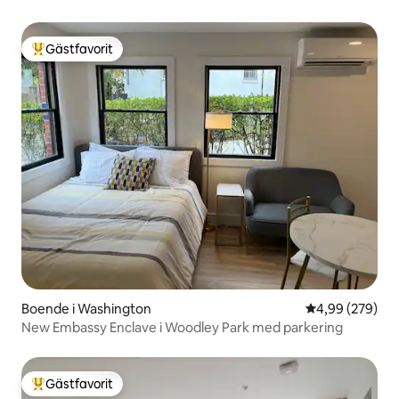
Gästfavorit
Populär gästfavorit
Boende i Washington
4,99 av 5 i ge
4,99 (279)
New Embassy Enclave i Woodley Park med parkering
Gästfavorit
Populär gästfavorit