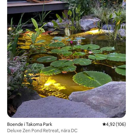
Boende i Takoma Park
4,92 av 5 i ge
4,92 (106)
Deluxe Zen Pond Retreat, nära DC