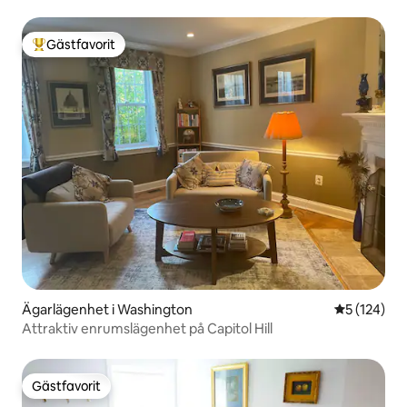
personer
Gästfavorit
Populär gästfavorit
Ägarlägenhet i Washington
5 av 5 i ge
5 (124)
Attraktiv enrumslägenhet på Capitol Hill
Gästfavorit
Gästfavorit