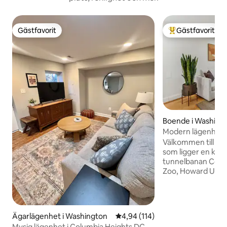
Gästfavorit
Gästfavorit
Gästfavorit
Populär gästfavor
Boende i Washing
Modern lägenhet i
Välkommen till vå
som ligger en kor
tunnelbanan Colum
Zoo, Howard Univ
och Logan Circle.
bekvämligheter s
tvättmaskin/torkt
och rymligt varda
Ägarlägenhet i Washington
4,94 av 5 i genomsnittligt bet
4,94 (114)
stadscykelställ fin
Mysig lägenhet i Columbia Heights DC,