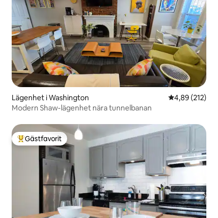
Lägenhet i Washington
4,89 av 5 i ge
4,89 (212)
Modern Shaw-lägenhet nära tunnelbanan
Gästfavorit
Populär gästfavorit