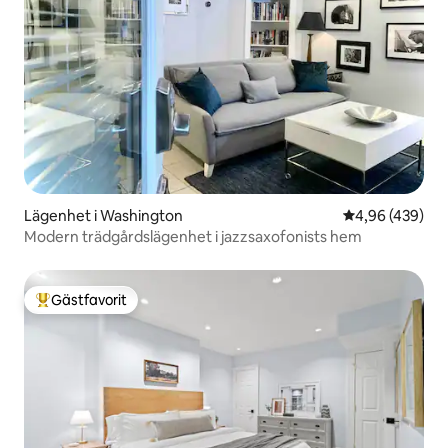
Lägenhet i Washington
4,96 av 5 i ge
4,96 (439)
Modern trädgårdslägenhet i jazzsaxofonists hem
Gästfavorit
Populär gästfavorit