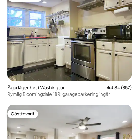
Ägarlägenhet i Washington
4,84 av 5 i ge
4,84 (357)
Rymlig Bloomingdale 1BR; garageparkering ingår
Gästfavorit
Gästfavorit