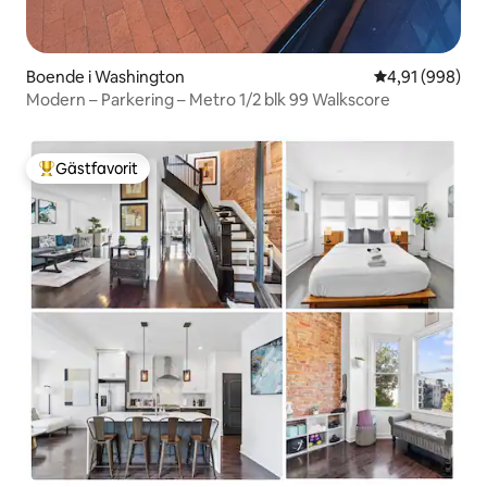
Boende i Washington
4,91 av 5 i ge
4,91 (998)
Modern – Parkering – Metro 1/2 blk 99 Walkscore
Gästfavorit
Populär gästfavorit