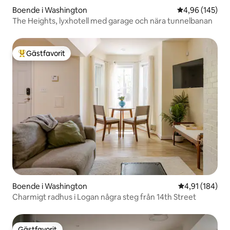
Boende i Washington
4,96 av 5 i ge
4,96 (145)
The Heights, lyxhotell med garage och nära tunnelbanan
Gästfavorit
Populär gästfavorit
Boende i Washington
4,91 av 5 i ge
4,91 (184)
Charmigt radhus i Logan några steg från 14th Street
Gästfavorit