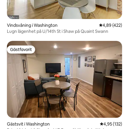
Vindsvåning i Washington
4,89 av 5 i ge
4,89 (422)
Lugn lägenhet på U/14th St i Shaw på Quaint Swann
Gästfavorit
Gästfavorit
Gästsvit i Washington
4,95 av 5 i ge
4,95 (132)