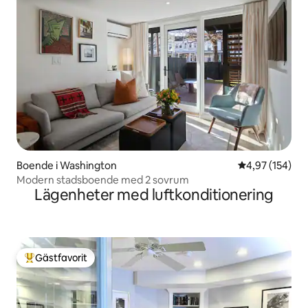
Boende i Washington
4,97 av 5 i ge
4,97 (154)
Modern stadsboende med 2 sovrum
Lägenheter med luftkonditionering
Gästfavorit
Populär gästfavorit