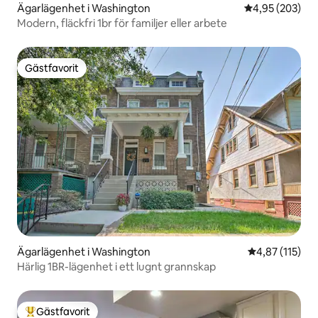
Ägarlägenhet i Washington
4,95 av 5 i ge
4,95 (203)
Modern, fläckfri 1br för familjer eller arbete
Gästfavorit
Gästfavorit
Ägarlägenhet i Washington
4,87 av 5 i ge
4,87 (115)
Härlig 1BR-lägenhet i ett lugnt grannskap
Gästfavorit
Populär gästfavorit