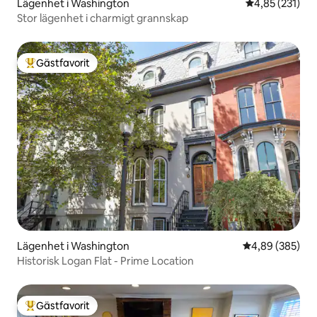
Lägenhet i Washington
4,85 av 5 i ge
4,85 (231)
Stor lägenhet i charmigt grannskap
Gästfavorit
Populär gästfavorit
Lägenhet i Washington
4,89 av 5 i ge
4,89 (385)
Historisk Logan Flat - Prime Location
Gästfavorit
Populär gästfavorit