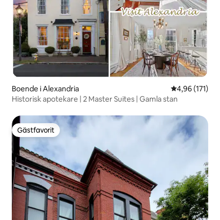
Boende i Alexandria
4,96 av 5 i ge
4,96 (171)
Historisk apotekare | 2 Master Suites | Gamla stan
Gästfavorit
Gästfavorit