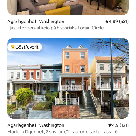
Ägarlägenhet i Washington
4,89 av 5 i ge
4,89 (531)
Ljus, stor zen-studio på historiska Logan Circle
Gästfavorit
Populär gästfavorit
Ägarlägenhet i Washington
4,9 av 5 i g
4,9 (121)
Modern lägenhet, 2 sovrum/2 badrum, takterrass – 6