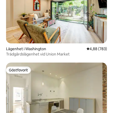
Lägenhet i Washington
4,88 av 5 i ge
4,88 (783)
Trädgårdslägenhet vid Union Market
Gästfavorit
Gästfavorit