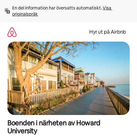
Hoppa
En del information har översatts automatiskt. 
Visa 
till
originalspråk
innehåll
Hyr ut på Airbnb
Boenden i närheten av Howard
University