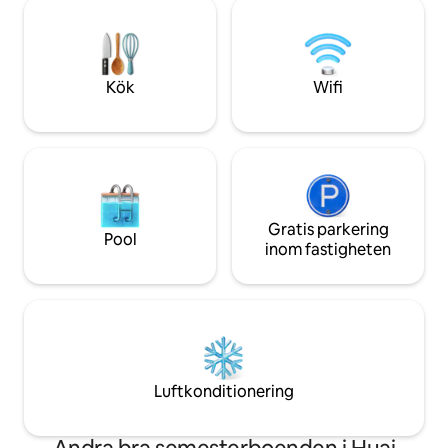
hälsosamt med Lif
Apostrophe's Cafe och bara 5 minuter
behandlar dig på 
till 7-11 butik i närheten. Kör 5 minuter till
här hos oss. Hälsosam frukost serveras
den lokala gatumaten runt universitetet.
varje dag! Det ska b
Kök
Wifi
Gratis parkering
Pool
inom fastigheten
Luftkonditionering