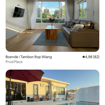
Boende i Tambon Rop Wiang
4,98 av 5 i g
4,98 (82)
Prod Place