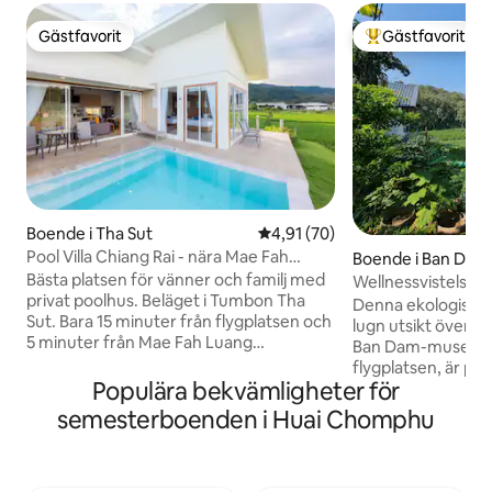
Gästfavorit
Gästfavorit
Gästfavorit
Populär gästfavor
Boende i Tha Sut
4,91 av 5 i genomsnittligt be
4,91 (70)
Pool Villa Chiang Rai - nära Mae Fah
Boende i Ban Du
Luang Uni
Bästa platsen för vänner och familj med
Wellnessvistelse 
privat poolhus. Beläget i Tumbon Tha
bergsutsikt i Chai
Denna ekologiska 
Sut. Bara 15 minuter från flygplatsen och
lugn utsikt över s
5 minuter från Mae Fah Luang
Ban Dam-museet, b
University. Vårt hus är mycket nära till
flygplatsen, är per
många sevärdheter — berömda Choui
Populära bekvämligheter för
och familjeresor. Privat glashus i nordisk
Fong Tea (20 minuter), Baan Dam
stil i en dold nat
semesterboenden i Huai Chomphu
Museum (10 minuter), Wat Rong Khun
Chaing Rai Rajabha
White Temple (30 minuter), Mueng
Min fru, Apple, är 
Chiangrai (20 minuter), Singha Park (30
hälsocoach, så vi 
minuter). Vi ligger precis intill