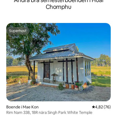
Andra bra semesterboenden i Huai
Chomphu
Superhost
Superhost
Boende i Mae Kon
4,82 av 5 i g
4,82 (76)
Rim Nam 338, 1BR nära Singh Park White Temple