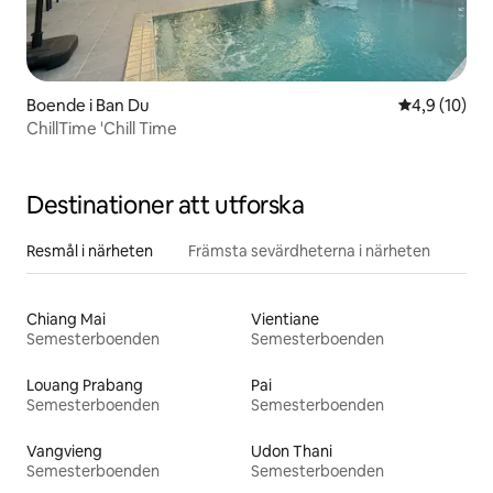
Boende i Ban Du
4,9 av 5 i g
4,9 (10)
ChillTime 'Chill Time
Destinationer att utforska
Resmål i närheten
Främsta sevärdheterna i närheten
Chiang Mai
Vientiane
Semesterboenden
Semesterboenden
Louang Prabang
Pai
Semesterboenden
Semesterboenden
Vangvieng
Udon Thani
Semesterboenden
Semesterboenden