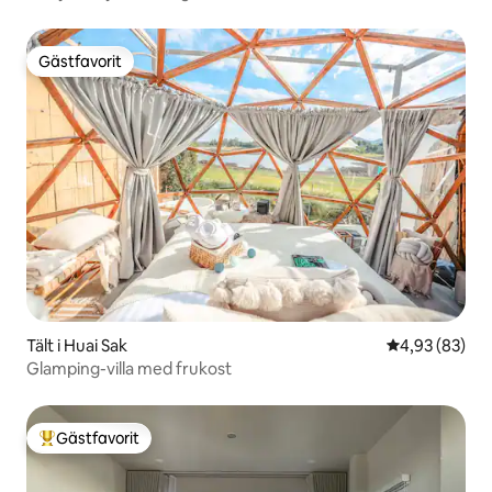
Gästfavorit
Gästfavorit
Tält i Huai Sak
4,93 av 5 i g
4,93 (83)
Glamping-villa med frukost
Gästfavorit
Populär gästfavorit