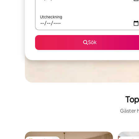
Utcheckning
Sök
Top
Gäster h