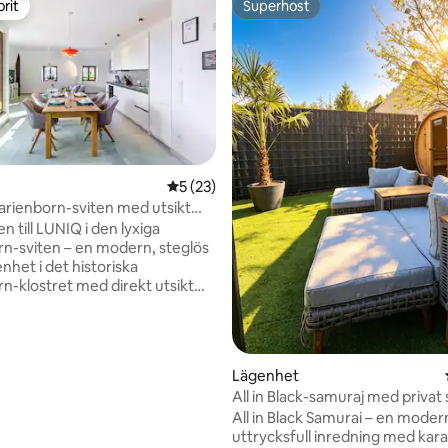
rit
Superhost
rit
Superhost
ligt betyg, 140 omdömen
5 av 5 i genomsnittligt betyg, 23 omdöm
5 (23)
rienborn-sviten med utsikt
yrkan – klimatparkering
 till LUNIQ i den lyxiga
n-sviten – en modern, steglös
nhet i det historiska
n-klostret med direkt utsikt
edralen. → Med plats för
5 gäster → bekväm dubbelsäng →
äma bäddsoffor →
tionering → täckt balkong med
Lägenhet
iss och barriärfri åtkomst →
All in Black-samuraj med privat
och Netflix → Fullt utrustat kök
All in Black Samurai – en moder
PRESSO-kaffe → Tvättmaskin
uttrycksfull inredning med kar
are. → Parkering → Bara 5