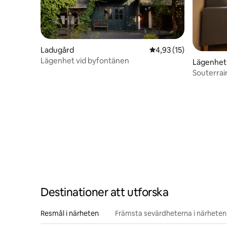
Ladugård
4,93 av 5 i genomsnit
4,93 (15)
Lägenhet vid byfontänen
Lägenhet
Souterra
Destinationer att utforska
Resmål i närheten
Främsta sevärdheterna i närheten