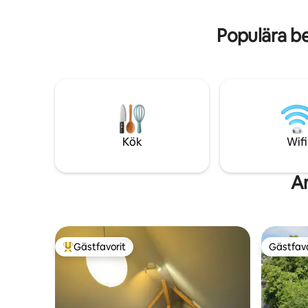
TV-kanaler, fotbollsbord, bordtennis,
minuters 
dart, brädspel)
Lahn
Populära b
Kök
Wifi
A
Gästfavorit
Gästfavo
Populär gästfavorit
Gästfavo