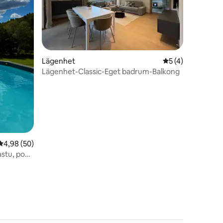
en
Lägenhet
5 av 5 i genomsn
5 (4)
Lägenhet-Classic-Eget badrum-Balkong
4,98 av 5 i genomsnittligt betyg, 50 omdömen
4,98 (50)
astu, pool