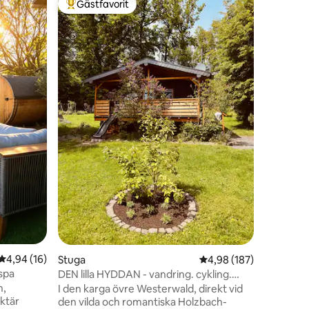
Gästfavorit
Gästfav
Populär gästfavorit
Gästfav
Villa Aur
Välkommen
elegant a
historiska
foten av s
förkropps
aristokra
inrednin
mot Rhen 
en
typiska 
Perfekt f
som söker
vistelse 
dalen.
4,94 av 5 i genomsnittligt betyg, 16 omdömen
4,94 (16)
Stuga
4,98 av 5 i genomsnitt
4,98 (187)
 spa
DEN lilla HYDDAN - vandring. cykling.
upplev naturen.
n,
I den karga övre Westerwald, direkt vid
aktär
den vilda och romantiska Holzbach-