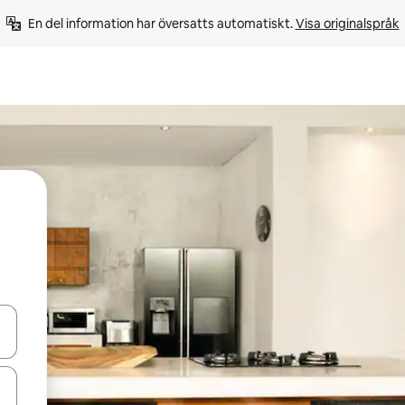
En del information har översatts automatiskt. 
Visa originalspråk
d upp- och nedåtpilarna eller utforska genom att trycka eller svepa.