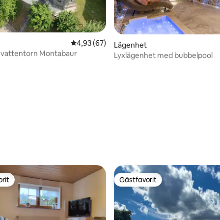
4,93 av 5 i genomsnittligt betyg, 67 omdöm
4,93 (67)
Lägenhet
t vattentorn Montabaur
Lyxlägenhet med bubbelpool
tligt betyg, 11 omdömen
rit
Gästfavorit
rit
Gästfavorit