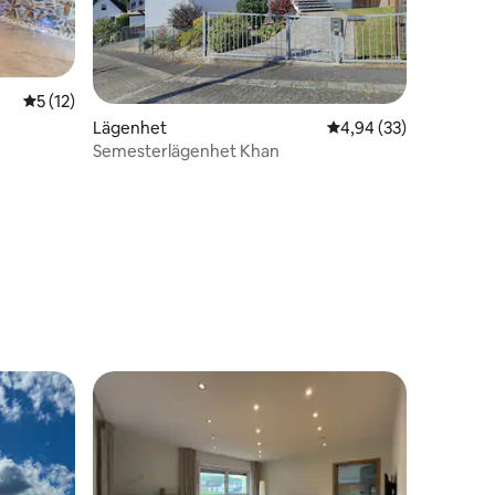
en
5 av 5 i genomsnittligt betyg, 12 omdömen
5 (12)
Lägenhet
4,94 av 5 i genomsnit
4,94 (33)
Semesterlägenhet Khan