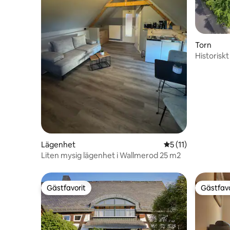
Torn
Historisk
Lägenhet
5 av 5 i genomsnit
5 (11)
Liten mysig lägenhet i Wallmerod 25 m2
Gästfavorit
Gästfavo
Gästfavorit
Gästfavo