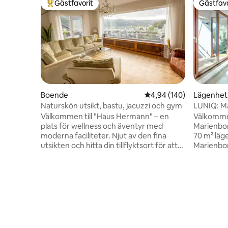
Gästfavorit
Gästfavo
Populär gästfavorit
Gästfavo
Boende
4,94 av 5 i genomsnitt
4,94 (140)
Lägenhet
Naturskön utsikt, bastu, jacuzzi och gym
LUNIQ: Ma
över domk
Välkommen till "Haus Hermann" – en
Välkommen
plats för wellness och äventyr med
Marienbor
moderna faciliteter. Njut av den fina
70 m² läge
utsikten och hitta din tillflyktsort för att
Marienbor
varva ner och koppla av i vårt officiellt
över Limburgkat
certifierade 5-stjärniga semesterhus.
upp till 
Huset byggdes 1964 av våra farföräldrar
två bekv
och renoverades väsentligt 2023. Dess
Luftkondi
höjdpunkter är: bastu, jacuzzi, gym,
utsikt → H
gasolgrill, olika media- och
Smart-TV 
spelerbjudanden (smarta TV-apparater,
inkl. NES
soundbar, Nintendo Switch, Netflix, 150
och torktuml