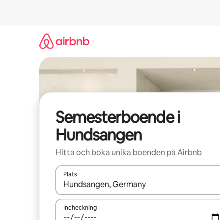
Hoppa
till
innehåll
Semesterboende i
Hundsangen
Hitta och boka unika boenden på Airbnb
Plats
När resultaten är tillgängliga kan du navigera me
Incheckning