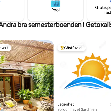
perfekt vila.
uter till Poetto Beach med
s
Gratis p
Pool
fas
Andra bra semesterboenden i Getoxali
avorit
Gästfavorit
gästfavorit
Populär gästfavorit
tligt betyg, 21 omdömen
Lägenhet
Sol och havet Sardinien