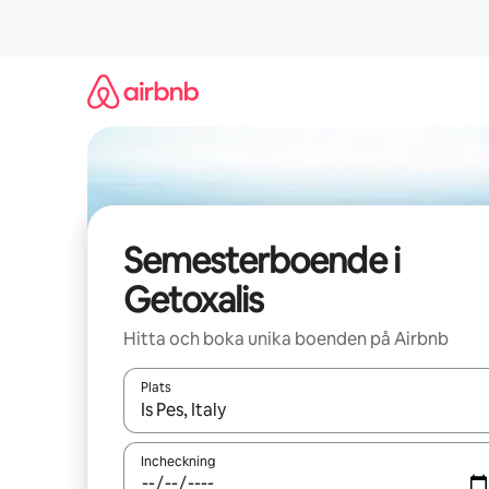
Hoppa
till
innehåll
Semesterboende i
Getoxalis
Hitta och boka unika boenden på Airbnb
Plats
När resultaten är tillgängliga kan du navigera me
Incheckning