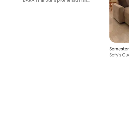
BARA 1 minuters promenad från
stranden-Villa con piscina
Semeste
Sofy's G