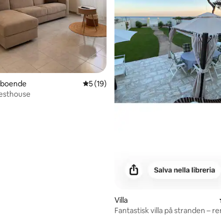
rboende
5 av 5 i genomsnittligt betyg, 19 omdöm
5 (19)
uesthouse
Villa
Fantastisk villa på stranden – r
2026