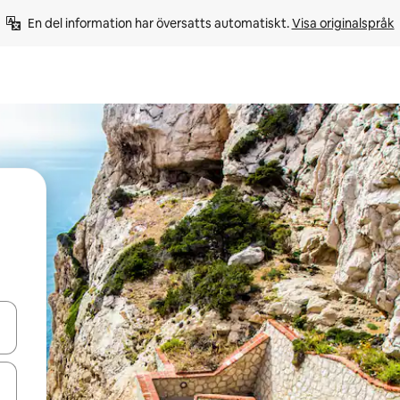
En del information har översatts automatiskt. 
Visa originalspråk
d upp- och nedåtpilarna eller utforska genom att trycka eller svepa.