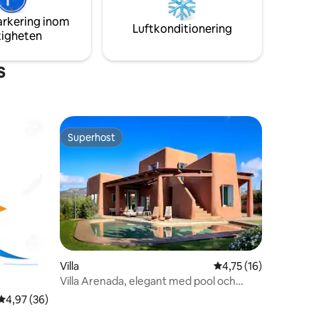
trevligt vardagsrum - BELÄGET CIRKA 40
arkering inom
KM FRÅN ELMAS FLYGPLATS
Luftkonditionering
tigheten
s
Superhost
Superhost
Villa
4,75 av 5 i genomsni
4,75 (16)
Villa Arenada, elegant med pool och
jacuzzi
4,97 av 5 i genomsnittligt betyg, 36 omdömen
4,97 (36)