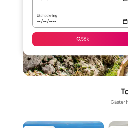
Utcheckning
Sök
To
Gäster h