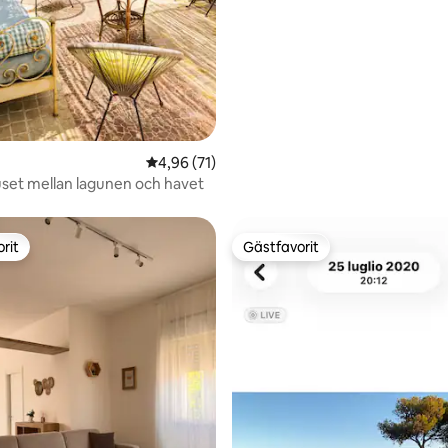
4,96 av 5 i genomsnittligt betyg, 71 omdöm
4,96 (71)
huset mellan lagunen och havet
rit
Gästfavorit
rit
Gästfavorit
tligt betyg, 12 omdömen