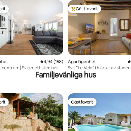
rit
Gästfavorit
rit
Populär gästfavorit
ligt betyg, 122 omdömen
nhet
4,94 av 5 i genomsnittligt betyg, 158 omdöm
4,94 (158)
Ägarlägenhet
4
t centrum] Sviter ett stenkast
Svit "Le Vele" i hjärtat av staden
Familjevänliga hus
o
rit
Gästfavorit
rit
Gästfavorit