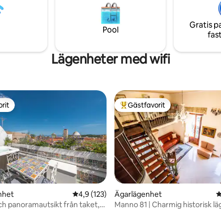
ella natura incontaminata.
naturen och havet. Egen ingå
parkering och utrustat
trädgårdsområde.
Gratis p
Pool
fas
Lägenheter med wifi
rit
Gästfavorit
rit
Populär gästfavorit
ligt betyg, 266 omdömen
nhet
4,9 av 5 i genomsnittligt betyg, 123 omdöm
4,9 (123)
Ägarlägenhet
4
ch panoramautsikt från taket,
Manno 81 | Charmig historisk l