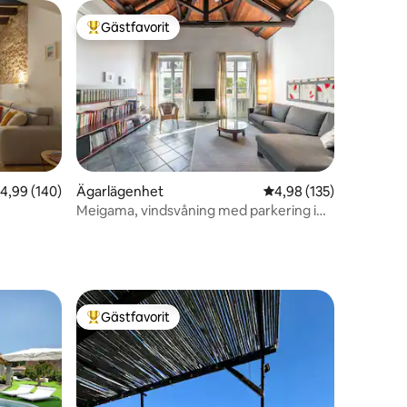
Gästfavorit
Populär gästfavorit
en
,99 av 5 i genomsnittligt betyg, 140 omdömen
4,99 (140)
Ägarlägenhet
4,98 av 5 i genomsnitt
4,98 (135)
Meigama, vindsvåning med parkering i
det historiska centrumet
Gästfavorit
Populär gästfavorit