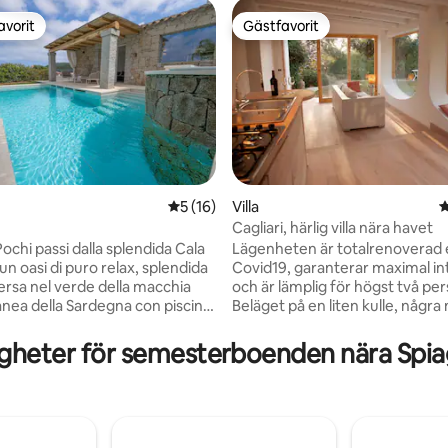
avorit
Gästfavorit
gästfavorit
Gästfavorit
tligt betyg, 16 omdömen
5 av 5 i genomsnittligt betyg, 16 omdöm
5 (16)
Villa
4
Cagliari, härlig villa nära havet
Pochi passi dalla splendida Cala
Lägenheten är totalrenoverad 
ro relax, splendida
Covid19, garanterar maximal in
rsa nel verde della macchia
och är lämplig för högst två pe
nea della Sardegna con piscina
Beläget på en liten kulle, några
on idromassaggio (acqua non
från havet, har det ett sovrum
a) dove potrai goderti momenti
dubbelsäng, stort badrum, des
gheter för semesterboenden nära Spiag
nessere. Questa casa è il
vardagsrum, Wi-Fi, fläkt och
eale per chi cerca tranquillità e
luftkonditionering. Parkettgolv
 contatto con la natura.
handgjorda möbler. Omgiven av
er le famiglie, offre ampi spazi
fönster med utsikt över trädgå
canza all’insegna del relax, del
det idealiskt för dem som älskar