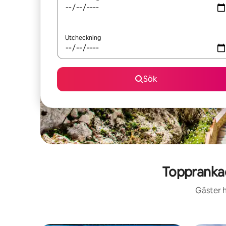
Utcheckning
Sök
Topprankad
Gäster h