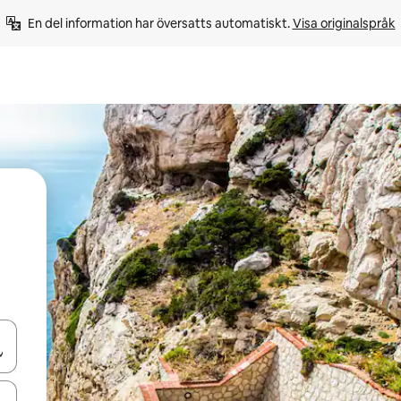
En del information har översatts automatiskt. 
Visa originalspråk
d upp- och nedåtpilarna eller utforska genom att trycka eller svepa.