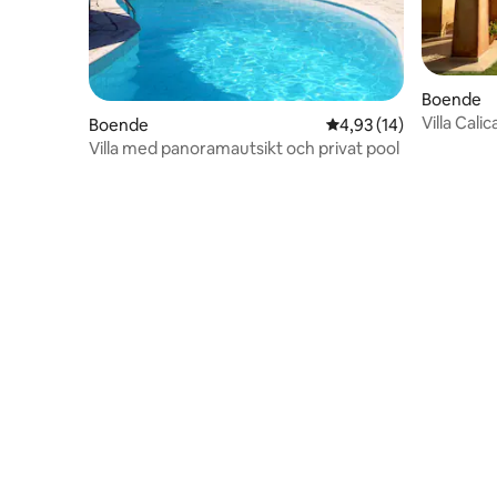
Boende
Villa Cali
Boende
4,93 av 5 i genomsnit
4,93 (14)
Villa med panoramautsikt och privat pool