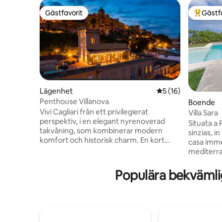
Gästfavorit
Gästf
Gästfavorit
Populär 
Lägenhet
5 av 5 i genomsnit
5 (16)
Penthouse Villanova
Boende
Vivi Cagliari från ett privilegierat
Villa Sara
perspektiv, i en elegant nyrenoverad
Situata a 
takvåning, som kombinerar modern
sinzias, in un oasi di pu
komfort och historisk charm. En kort
casa imme
promenad från Bastione Saint Remy nära
mediterra
typiska restauranger och exklusiva
privata c
butiker. Stor terrass på 100 kvadratmeter
riscaldat
Populära bekvämli
med fantastisk utsikt över hustaken i
di puro be
Cagliari och Gulf of Angeli, perfekt för
rifugio id
avkoppling och utomhusmiddagar. Ljusa
comfort a
och möblerade rum med
Perfetta p
vardagsrumsstil med skjutfönster,
per una va