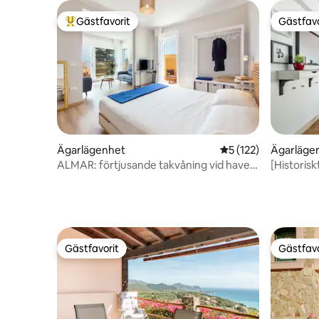
Gästfavorit
Gästfavo
Populär gästfavorit
Gästfavo
Ägarlägenhet
5 av 5 i genomsnitt
5 (122)
Ägarläge
ALMAR: förtjusande takvåning vid havet
[Historisk
CAGLIARI
från Cors
Gästfavorit
Gästfavo
Gästfavorit
Gästfavo