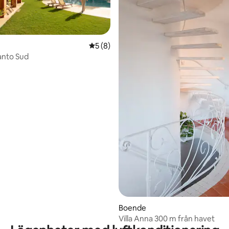
5 av 5 i genomsnittligt betyg, 8 omdöm
5 (8)
canto Sud
tligt betyg, 14 omdömen
Boende
Villa Anna 300 m från havet