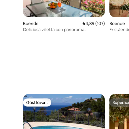
Boende
4,89 av 5 i genomsnitt
4,89 (107)
Boende
Deliziosa villetta con panorama
Fristående
mozzafiato Splendid semesterhus med
hisnande utsikt
Gästfavorit
Superho
Gästfavorit
Superho