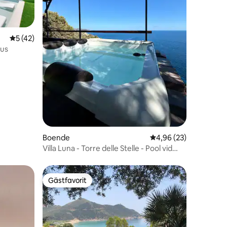
5 av 5 i genomsnittligt betyg, 42 omdömen
5 (42)
en
ius
Boende
4,96 av 5 i genomsnit
4,96 (23)
Villa Luna - Torre delle Stelle - Pool vid
havet
Gästfavorit
Gästfavorit