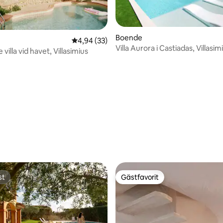
Boende
ligt betyg, 107 omdömen
4,94 av 5 i genomsnittligt betyg, 33 omdöm
4,94 (33)
Villa Aurora i Castiadas, Villasim
 villa vid havet, Villasimius
st
Gästfavorit
st
Gästfavorit