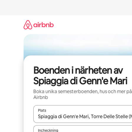
Hoppa
till
innehåll
Boenden i närheten av
Spiaggia di Genn'e Mari
Boka unika semesterboenden, hus och mer på
Airbnb
Plats
När resultaten är tillgängliga kan du navigera me
Incheckning