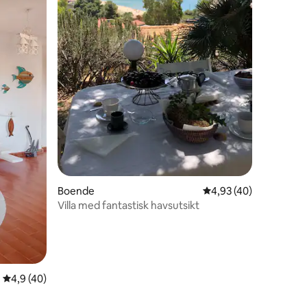
en
Boende
4,93 av 5 i genomsnit
4,93 (40)
Villa med fantastisk havsutsikt
4,9 av 5 i genomsnittligt betyg, 40 omdömen
4,9 (40)