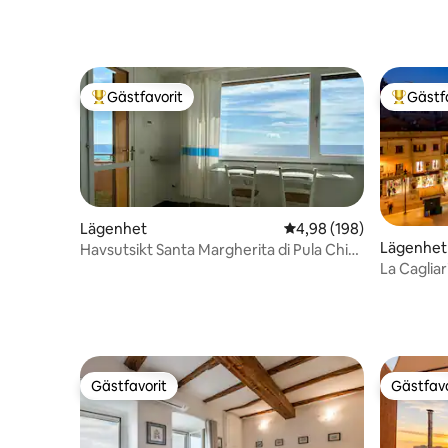
Gästfavorit
Gästf
Populär gästfavorit
Populär 
Lägenhet
4,98 av 5 i genomsnitt
4,98 (198)
Lägenhet
Havsutsikt Santa Margherita di Pula Chia
Sardinien
La Cagliar
centrum
Gästfavorit
Gästfavo
Gästfavorit
Gästfavo