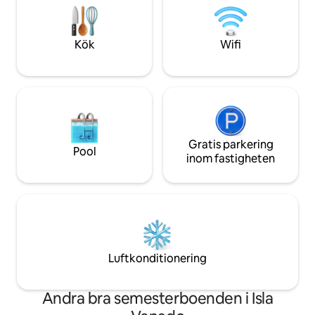
Carrillo Beach, en av de vackraste
att njuta av solup
stränderna i Costa Rica, ligger bara 4 km
våningen! Inbäddat
bort.
tunnland
Kök
Wifi
Gratis parkering
Pool
inom fastigheten
Luftkonditionering
Andra bra semesterboenden i Isla