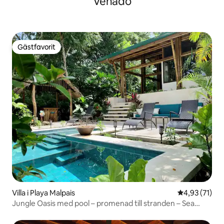
Venado
Gästfavorit
Gästfavorit
Villa i Playa Malpais
4,93 av 5 i g
4,93 (71)
Jungle Oasis med pool – promenad till stranden – Sea
Monkey