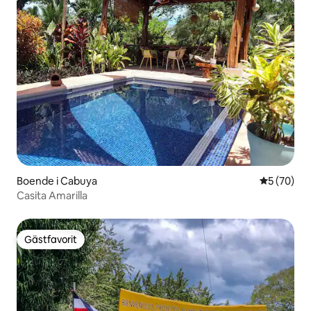
Boende i Cabuya
5 av 5 i g
5 (70)
Casita Amarilla
Gästfavorit
Gästfavorit