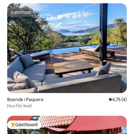
Superhost
Superhost
Boende i Paquera
4,75 av 5 i
4,75 (4)
Hus för livet
Gästfavorit
Populär gästfavorit