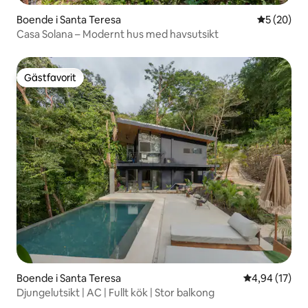
Boende i Santa Teresa
5 av 5 i g
5 (20)
Casa Solana – Modernt hus med havsutsikt
Gästfavorit
Gästfavorit
Boende i Santa Teresa
4,94 av 5 i g
4,94 (17)
Djungelutsikt | AC | Fullt kök | Stor balkong