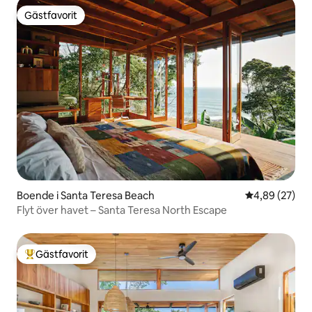
Gästfavorit
Gästfavorit
Boende i Santa Teresa Beach
4,89 av 5 i g
4,89 (27)
Flyt över havet – Santa Teresa North Escape
Gästfavorit
Populär gästfavorit