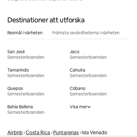
Destinationer att utforska
Resmål i närheten
Främsta sevärdheterna i närheten
San José
Jaco
Semesterboenden
Semesterboenden
Tamarindo
Cahuita
Semesterboenden
Semesterboenden
Quepos
Cóbano
Semesterboenden
Semesterboenden
Bahía Ballena
Visa mer
Semesterboenden
Airbnb
Costa Rica
Puntarenas
Isla Venado