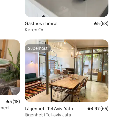
en
Gästhus i Timrat
5 av 5 i genomsnit
5 (58)
Keren Or
Superhost
Superhost
en
5 av 5 i genomsnittligt betyg, 18 omdömen
5 (18)
 med
Lägenhet i Tel Aviv-Yafo
4,97 av 5 i genomsnit
4,97 (65)
lägenhet i Tel-aviv Jafa