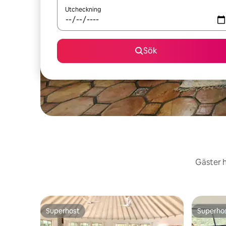
Utcheckning
Sök
Gäster h
Superhost
Superho
Superhost
Superho