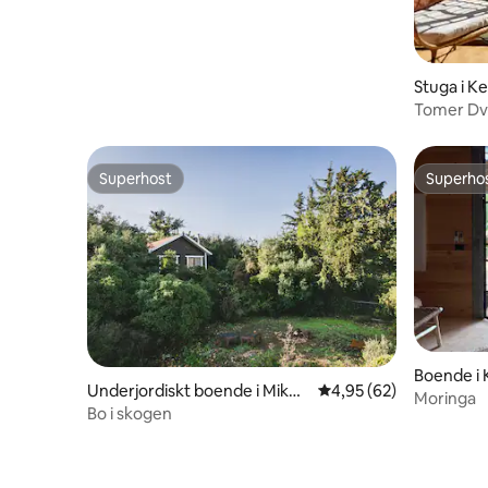
Stuga i K
Tomer Dv
utsikt. Ja
Superhost
Superho
Superhost
Superho
Boende i 
Underjordiskt boende i Mikh
4,95 av 5 i genomsnit
4,95 (62)
Moringa
manim
Bo i skogen