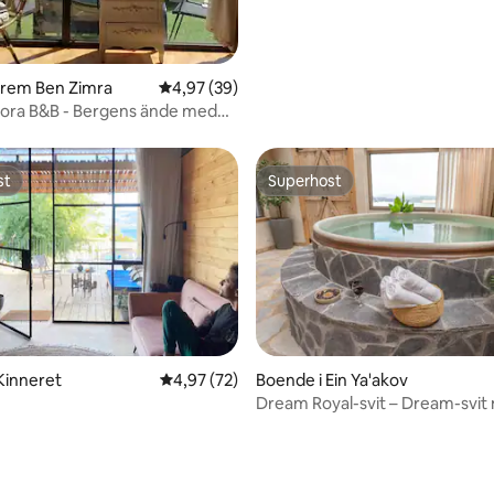
erem Ben Zimra
4,97 av 5 i genomsnittligt betyg, 39 omdöm
4,97 (39)
ora B&B - Bergens ände med
cuzzi, fullständig integritet
st
Superhost
st
Superhost
Kinneret
4,97 av 5 i genomsnittligt betyg, 72 omdöm
4,97 (72)
Boende i Ein Ya'akov
tligt betyg, 62 omdömen
Dream Royal-svit – Dream-svit
spabad