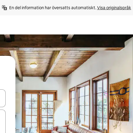
En del information har översatts automatiskt. 
Visa originalspråk
d upp- och nedåtpilarna eller utforska genom att trycka eller svepa.