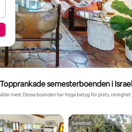
Topprankade semesterboenden i Israe
åller med: Dessa boenden har höga betyg för plats, renlighet
st
Superhost
st
Superhost