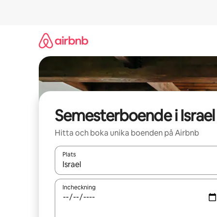
Hoppa
till
innehåll
Semesterboende i Israel
Hitta och boka unika boenden på Airbnb
Plats
När resultaten är tillgängliga kan du navigera me
Incheckning