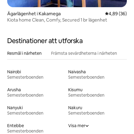
Ägarlägenhet i Kakamega
4,89 av 5 i g
4,89 (36)
Kiota home Clean, Comfy, Secured 1 br lägenhet
Destinationer att utforska
Resmål i närheten
Främsta sevärdheterna i närheten
Nairobi
Naivasha
Semesterboenden
Semesterboenden
Arusha
Kisumu
Semesterboenden
Semesterboenden
Nanyuki
Nakuru
Semesterboenden
Semesterboenden
Entebbe
Visa mer
Semesterboenden