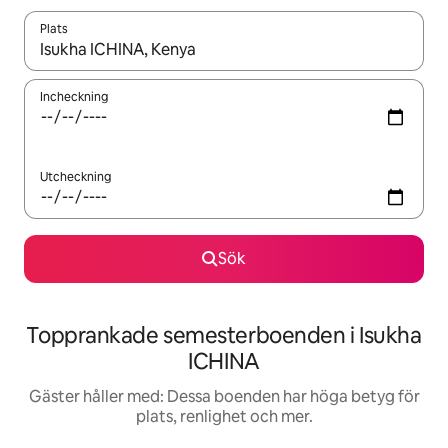
Plats
När resultaten är tillgängliga kan du navigera med upp- och ned
Incheckning
Utcheckning
Sök
Topprankade semesterboenden i Isukha
ICHINA
Gäster håller med: Dessa boenden har höga betyg för
plats, renlighet och mer.