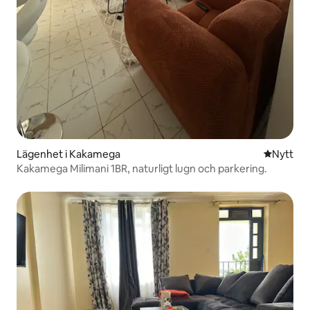
Lägenhet i Kakamega
Nytt ställ
Nytt
Kakamega Milimani 1BR, naturligt lugn och parkering.