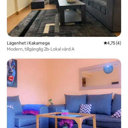
Lägenhet i Kakamega
4,75 av 5 i
4,75 (4)
Modern, tillgänglig 2b-Lokal värd A