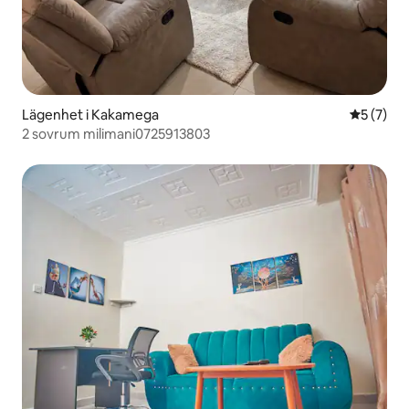
Lägenhet i Kakamega
5 av 5 i 
5 (7)
2 sovrum milimani0725913803