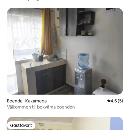
Boende i Kakamega
4,6 av 5 i 
4,6 (5)
Välkommen till bekväma boenden
Gästfavorit
Gästfavorit