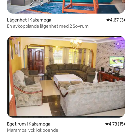
Lägenhet i Kakamega
4,67 av 5 i 
4,67 (3)
En avkopplande lägenhet med 2 Sovrum
Eget rum i Kakamega
4,73 av 5 i 
4,73 (15)
Maramba lyckligt boende