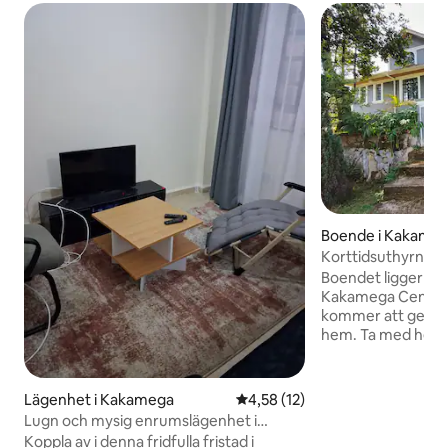
Boende i Kakame
Korttidsuthyrning
Kakamega
Boendet ligger nå
Kakamega Central 
kommer att ge dig l
hem. Ta med hela fa
fantastiska ställe
för skoj. Njut av a
fotografera i våra
Lägenhet i Kakamega
4,58 av 5 i genomsnittligt be
4,58 (12)
Det finns även en
Lugn och mysig enrumslägenhet i
på plats. Vi kan var
Kakamega
Koppla av i denna fridfulla fristad i