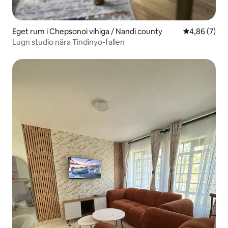
Eget rum i Chepsonoi vihiga / Nandi county
4,86 av 5 i 
4,86 (7)
Lugn studio nära Tindinyo-fallen