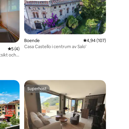
Boende
4,94 av 5 i genomsnitt
4,94 (107)
Casa Castello i centrum av Salo'
en
5 av 5 i genomsnittligt betyg, 4 omdömen
5 (4)
sikt och
Superhost
Superhost