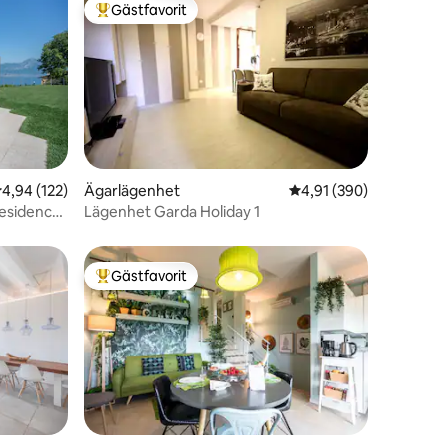
Gästfavorit
Populär gästfavorit
en
,94 av 5 i genomsnittligt betyg, 122 omdömen
4,94 (122)
Ägarlägenhet
4,91 av 5 i genomsnitt
4,91 (390)
Residence
Lägenhet Garda Holiday 1
Gästfavorit
Populär gästfavorit
en