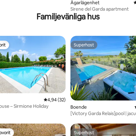
Ägarlägenhet
4
ligt betyg, 173 omdömen
Sirene del Garda apartment
Familjevänliga hus
rit
Superhost
rit
Superhost
4,94 av 5 i genomsnittligt betyg, 32 omdöm
4,94 (32)
use – Sirmione Holiday
ligt betyg, 186 omdömen
Boende
[Victory Garda Relais]pool | jac
avorit
Superhost
gästfavorit
Superhost