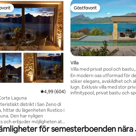
avorit
Gästfavorit
gästfavorit
Gästfavorit
ligt betyg, 160 omdömen
Villa
Villa med privat pool och bastu,
Gardasjön
En modern oas utformad för 
söker elegans, avskildhet och a
lugn. Exklusiv villa med stor priv
4,99 av 5 i genomsnittligt betyg, 604 omdöm
4,99 (604)
infinitypool, privat bastu och s
 Corte Laguna
utsikt över sjön, perfekt för 4 
teristiskt distrikt i San Zeno di
vill ha komfort och avkoppling 
 hittar du lägenheten Rustico i
kompromisser, med möjlighet fö
una. Den har nyligen
6 tack vare 2 extra platser i
s och erbjuder möjligheten att
vardagsrummet. Särskilt trivs
ämligheter för semesterboenden nära
en semester mellan sjö och
uteplats: täckt terrass med mat
magnifik utsikt över Gardasjön
perfekt för att njuta av frilufte