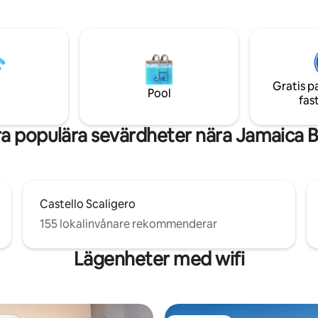
t och den privata trädgården.
under dagens varmaste timmar
BETE men du kommer att
vare det skuggiga området.
 du är på semester: nytt GEN-
CONNECT utan gränser,
ing 100Mb uppladdning 10Mb
: sanering av rummen med
Gratis p
 för att hjälpa vår städservice
Pool
fas
a populära sevärdheter nära Jamaica 
Castello Scaligero
155 lokalinvånare rekommenderar
Lägenheter med wifi