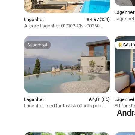
Lägenhet
Lägenhet -
Lägenhet
4,97 av 5 i genomsnitt
4,97 (124)
Paradiso
Allegro Lägenhet 017102-CNI-00260
T04042
Superhost
Gästf
Superhost
Populär 
Lägenhet
4,81 av 5 i genomsnit
4,81 (85)
Lägenhet
Lägenhet med fantastisk oändlig pool
Ett fönst
Andr
och utsikt