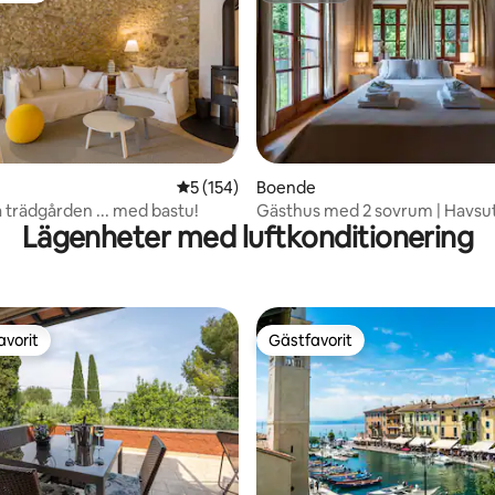
ligt betyg, 124 omdömen
5 av 5 i genomsnittligt betyg, 154 omdöm
5 (154)
Boende
 trädgården ... med bastu!
Gästhus med 2 sovrum | Havsut
Lägenheter med luftkonditionering
delad pool
avorit
Gästfavorit
gästfavorit
Gästfavorit