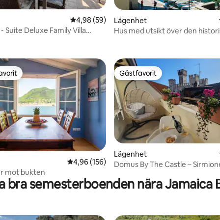
4,98 av 5 i genomsnittligt betyg, 59 omdöm
4,98 (59)
Lägenhet
 Suite Deluxe Family Villa
Hus med utsikt över den histor
ligt betyg, 124 omdömen
hamnen
avorit
Gästfavorit
gästfavorit
Gästfavorit
Lägenhet
tligt betyg, 85 omdömen
4,96 av 5 i genomsnittligt betyg, 156 omdöm
4,96 (156)
Domus By The Castle – Sirmio
er mot bukten
a bra semesterboenden nära Jamaica 