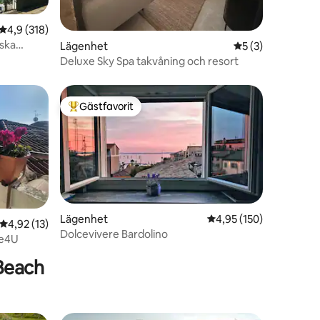
en
4,9 av 5 i genomsnittligt betyg, 318 omdömen
4,9 (318)
iska
Lägenhet
5 av 5 i genomsni
5 (3)
Deluxe Sky Spa takvåning och resort
Gästfavorit
Populär gästfavorit
Lägenhet
4,95 av 5 i genomsnitt
4,95 (150)
4,92 av 5 i genomsnittligt betyg, 13 omdömen
4,92 (13)
Dolcevivere Bardolino
en
ne4U
Beach