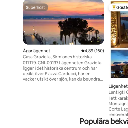
Superhost
Gästf
Superhost
Populär 
Ägarlägenhet
4,89 av 5 i genomsnitt
4,89 (160)
Casa Graziella, Sirmiones historiska
centrum
017179-CNI-00137 Lägenheten Graziella
ligger i det historiska centrum och har
utsikt över Piazza Carducci, har en
vacker utsikt över sjön, kan du beundra
romantiska solnedgångar; det är nära
Lägenhet
Scaligero slott (50mt), Sirmione Bad
Lantligt i
(500mt), Catullo Grottor (800mt).
I ett karak
Möblerad med uppmärksamhet på
Montagna,
detaljer och utrustad med alla
Corte Lag
bekvämligheter du behöver för att
renoverat
känna dig HEMMA, mycket rymlig (
Populära bekv
njuta av 
100m2 ) och ljus, med två terrasser med
berg: en 
panorama. Mitt boende passar bra för