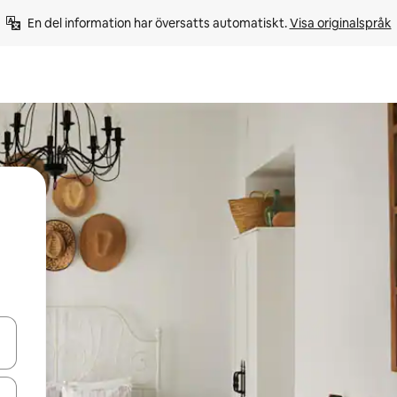
En del information har översatts automatiskt. 
Visa originalspråk
d upp- och nedåtpilarna eller utforska genom att trycka eller svepa.