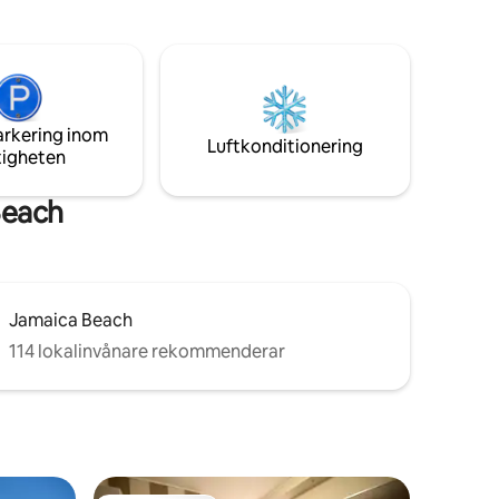
 tack
arkering inom
Luftkonditionering
tigheten
Beach
Jamaica Beach
114 lokalinvånare rekommenderar