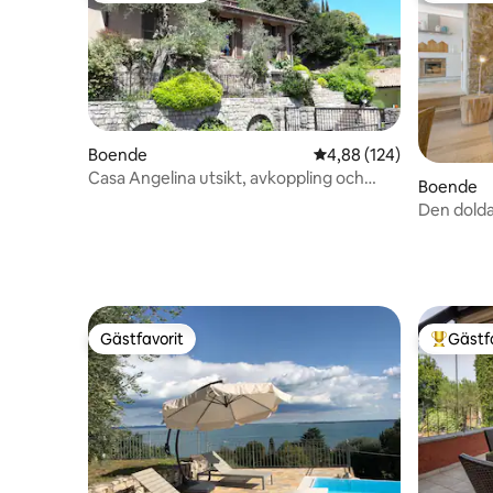
Boende
4,88 av 5 i genomsnitt
4,88 (124)
Casa Angelina utsikt, avkoppling och
Boende
bekvämlighet med parkering
Den dolda
Gästfavorit
Gästf
Gästfavorit
Populär 