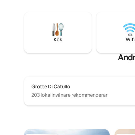
från huse
par. 017179CNI00137
SMART AR
känna att
system. 
nedladdn
COVID-19
OZON (O3)
Kök
Wifi
Andr
Grotte Di Catullo
203 lokalinvånare rekommenderar