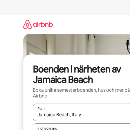
Hoppa
till
innehåll
Boenden i närheten av
Jamaica Beach
Boka unika semesterboenden, hus och mer på
Airbnb
Plats
När resultaten är tillgängliga kan du navigera me
Incheckning