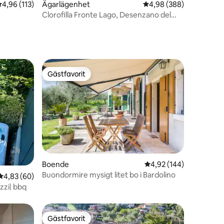
,96 av 5 i genomsnittligt betyg, 113 omdömen
4,96 (113)
Ägarlägenhet
4,98 av 5 i genomsnitt
4,98 (388)
Clorofilla Fronte Lago, Desenzano del
Garda
Gästfavorit
Gästfavorit
en
Boende
4,92 av 5 i genomsnitt
4,92 (144)
Buondormire mysigt litet bo i Bardolino
4,83 av 5 i genomsnittligt betyg, 60 omdömen
4,83 (60)
uzzi| bbq
Gästfavorit
Gästfavorit