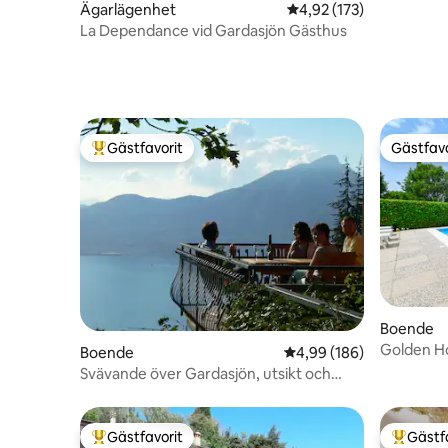
Ägarlägenhet
4,92 av 5 i genomsnitt
4,92 (173)
La Dependance vid Gardasjön Gästhus
Gästfavorit
Gästfavo
Populär gästfavorit
Gästfavo
Boende
Golden Ho
Boende
4,99 av 5 i genomsnitt
4,99 (186)
Svävande över Gardasjön, utsikt och
avkoppling
Gästfavorit
Gästf
Populär gästfavorit
Populär 