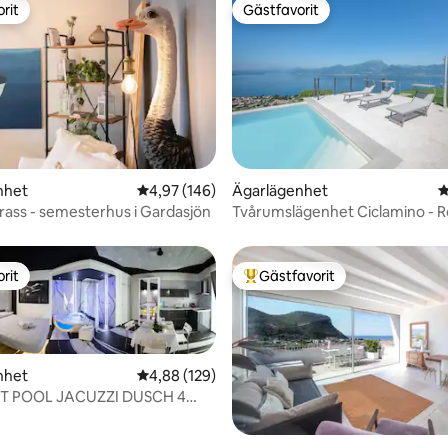
rit
Gästfavorit
rit
Gästfavorit
nhet
4,97 av 5 i genomsnittligt betyg, 146 omdöm
4,97 (146)
Ägarlägenhet
4
ligt betyg, 118 omdömen
rass - semesterhus i Gardasjön
Tvårumslägenhet Ciclamino - 
Fior di Lavanda
rit
Gästfavorit
rit
Populär gästfavorit
nhet
4,88 av 5 i genomsnittligt betyg, 129 omdöm
4,88 (129)
T POOL JACUZZI DUSCH 4
NER CROM