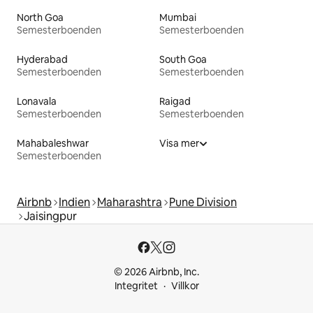
North Goa
Mumbai
Semesterboenden
Semesterboenden
Hyderabad
South Goa
Semesterboenden
Semesterboenden
Lonavala
Raigad
Semesterboenden
Semesterboenden
Mahabaleshwar
Visa mer
Semesterboenden
Airbnb
Indien
Maharashtra
Pune Division
Jaisingpur
© 2026 Airbnb, Inc.
Integritet
Villkor