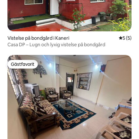
Vistelse på bondgård i Kaneri
5 av 5 i 
5 (5)
Casa DP – Lugn och lyxig vistelse på bondgård
Gästfavorit
Gästfavorit