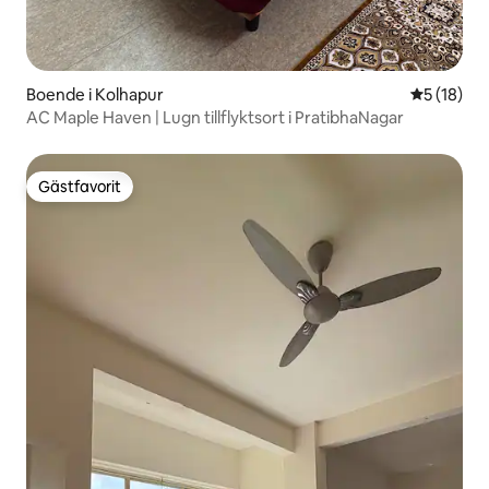
Boende i Kolhapur
5 av 5 i g
5 (18)
AC Maple Haven | Lugn tillflyktsort i PratibhaNagar
Gästfavorit
Gästfavorit