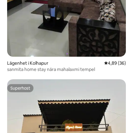
Lägenhet i Kolhapur
4,89 av 5 i g
4,89 (36)
sanmita home stay nära mahalaxmi tempel
Superhost
Superhost