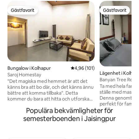
Gästfavorit
Gästfavorit
Gästfavorit
Gästfavorit
Bungalow i Kolhapur
4,96 av 5 i genomsnittligt bet
4,96 (101)
Lägenhet i Kolhap
Saroj Homestay
Banyan Tree Retrea
"Det magiska med hemmet är att det
Ta med hela familje
känns bra att bo där, och det känns ännu
ställe med massor 
bättre att komma tillbaka". Detta
Denna genomtänkt
kommer du bara att hitta och utforska
perfekt för familj
efter att ha bott i "SAROJ". Vaibhav
Populära bekvämligheter för
som vill ha ett el
Society ligger på högsta punkten i
Två solbelysta sov
Kolhapur. Saroj ligger i vackra frodiga
semesterboenden i Jaisingpur
egen balkong och f
gröna områden, du kan uppleva
Vardagsyta: Ett m
soluppgången och solnedgången på
sammankomster oc
några gångbara steg. Det vackra