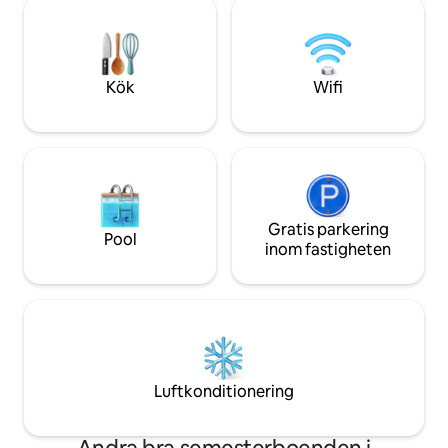
Redo för dig att pi
landskapet runt omkring kommer att
en snabb frukost i
göra ditt humör glatt och lyckligt.
Boka din vistelse f
Flygplatsen ligger bara 3 km från platsen
balansen mellan K
och NH 48 motorvägen ligger bara 500
den lugna själen i
meter bort. Lycka till med vistelsen!
Kök
Wifi
Gratis parkering
Pool
inom fastigheten
Luftkonditionering