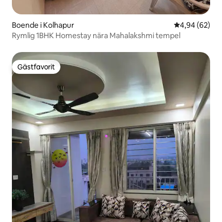
Boende i Kolhapur
4,94 av 5 i g
4,94 (62)
Rymlig 1BHK Homestay nära Mahalakshmi tempel
Gästfavorit
Gästfavorit