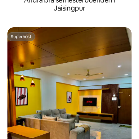
Andra bra semesterboenden i
Jaisingpur
Superhost
Superhost