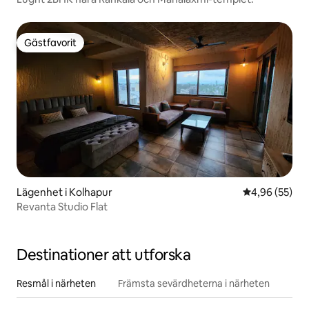
Gästfavorit
Gästfavorit
Lägenhet i Kolhapur
4,96 av 5 i g
4,96 (55)
Revanta Studio Flat
Destinationer att utforska
Resmål i närheten
Främsta sevärdheterna i närheten