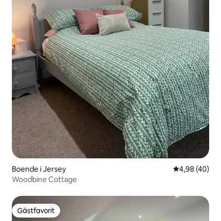
Boende i Jersey
4,98 av 5 i g
4,98 (40)
Woodbine Cottage
Gästfavorit
Gästfavorit