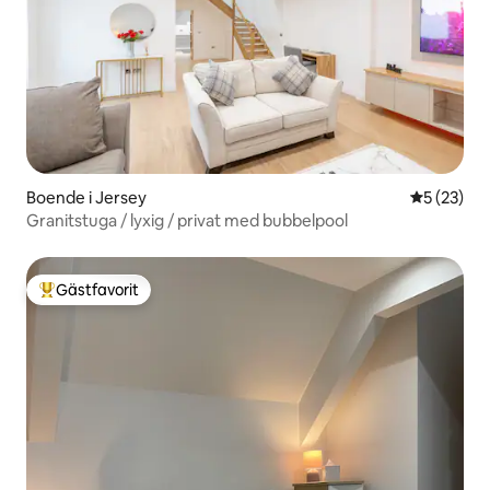
Boende i Jersey
5 av 5 i g
5 (23)
Granitstuga / lyxig / privat med bubbelpool
Gästfavorit
Populär gästfavorit