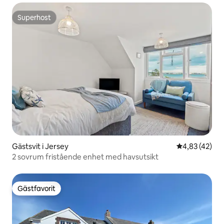
Superhost
Superhost
Gästsvit i Jersey
4,83 av 5 i g
4,83 (42)
2 sovrum fristående enhet med havsutsikt
Gästfavorit
Gästfavorit