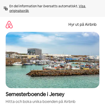
Hoppa
En del information har översatts automatiskt. 
Visa 
till
originalspråk
innehåll
Hyr ut på Airbnb
Semesterboende i Jersey
Hitta och boka unika boenden på Airbnb