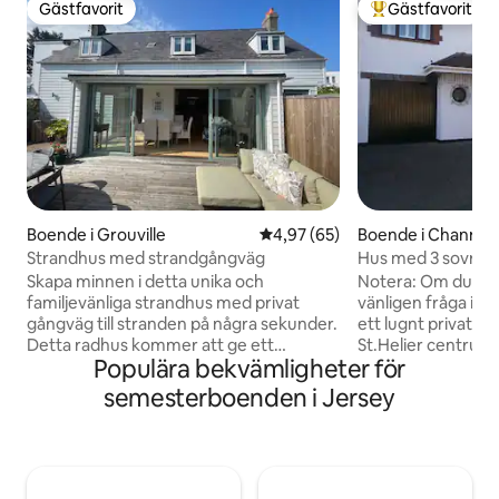
Gästfavorit
Gästfavorit
Gästfavorit
Populär gästfavor
Boende i Grouville
4,97 av 5 i genomsnittligt bet
4,97 (65)
Boende i Channel 
Strandhus med strandgångväg
Hus med 3 sovrum
Skapa minnen i detta unika och
Notera: Om du redan bor i Jersey,
familjevänliga strandhus med privat
vänligen fråga innan du 
gångväg till stranden på några sekunder.
ett lugnt privat 
Detta radhus kommer att ge ett
St.Helier centrum 
Populära bekvämligheter för
underbart välkomnande till antingen par
eller 30 minuters 
eller en familj, en dubbelsäng, 6' Queen-
apotek är 2 minut
semesterboenden i Jersey
säng, kan också vara enkelsängar, och
minuter med bil 
ytterligare ett sovrum med två
Busshållplats ligge
enkelsängar. Barn 7 år och äldre Inga
med närmaste str
grupper under 30 år eller husdjur, tyvärr
med bil. I öster ligger den natursköna
2 badrum På en direkt busslinje till St
slottshamnen Gore