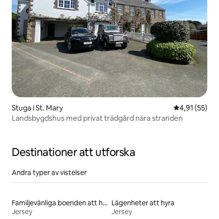
Stuga i St. Mary
4,91 av 5 i g
4,91 (55)
Landsbygdshus med privat trädgård nära stranden
Destinationer att utforska
Andra typer av vistelser
Familjevänliga boenden att hyra
Lägenheter att hyra
Jersey
Jersey