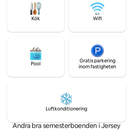
Helier, bara några minuter från en
golfbana bara 2 m
vacker hamn och Gorey Castle.
driving range, ten
Parkering på tomten för en bil
restaurang/bar.
Kök
Wifi
ytterligare parkering i närheten.
Gratis parkering
Pool
inom fastigheten
Luftkonditionering
Andra bra semesterboenden i Jersey