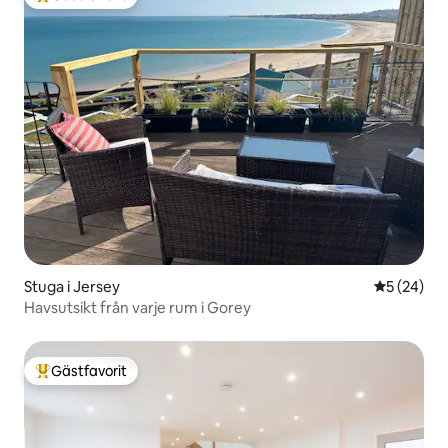
Populär gästfavorit
Stuga i Jersey
5 av 5 i g
5 (24)
Havsutsikt från varje rum i Gorey
Gästfavorit
Populär gästfavorit