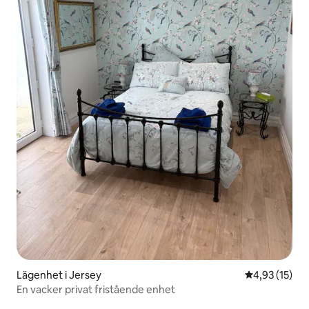
Lägenhet i Jersey
4,93 av 5 i g
4,93 (15)
En vacker privat fristående enhet