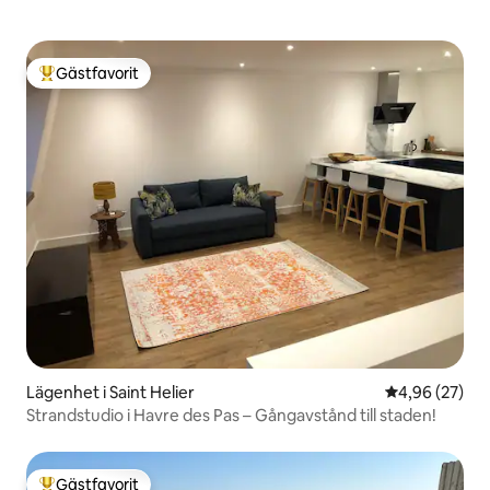
Gästfavorit
Populär gästfavorit
Lägenhet i Saint Helier
4,96 av 5 i g
4,96 (27)
Strandstudio i Havre des Pas – Gångavstånd till staden!
Gästfavorit