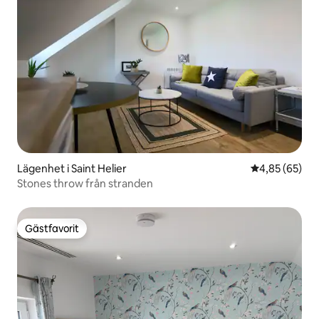
Lägenhet i Saint Helier
4,85 av 5 i g
4,85 (65)
Stones throw från stranden
Gästfavorit
Gästfavorit