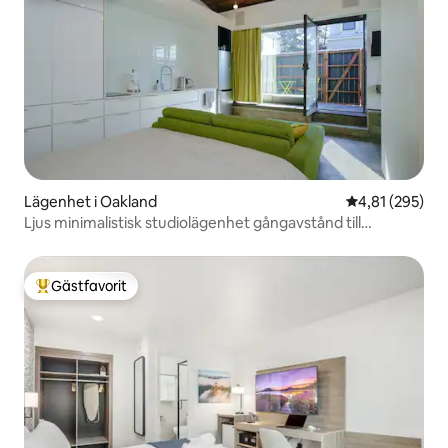
Lägenhet i Oakland
4,81 av 5 i ge
4,81 (295)
Ljus minimalistisk studiolägenhet gångavstånd till
Piedmont Ave
Gästfavorit
Populär gästfavorit