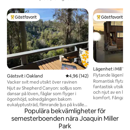
Gästfavorit
Gästfavorit
Populär gästfavorit
Populär gästfavor
Lägenhet i Mill Val
Flytande lägenhet 
Gästsvit i Oakland
4,96 av 5 i genomsnittligt bety
4,96 (142)
Richardson Bay
Romantisk flytan
Vacker svit med utsikt över ravinen
fantastisk utsikt 
Njut av Shepherd Canyon: solljus som
och njut av en lugn 
dansar på löven, fåglar som flyger i
komfort. Fånga so
ögonhöjd, solnedgången bakom
superbekväma KIN
eukalyptusträd, flimrande ljus på kvällen.
på däck med enstaka
Populära bekvämligheter för
Nedervåningen (1100 kvadratfot) i ett
och med ett sjö) 
boende från mitten av århundradet i
semesterboenden nära Joaquin Miller
Unikt och perfekt 
Oaklands Hills. Fullt utrustat kök för
Park
eller reträtt. Golden Gate Bridge ligger 6
snacks eller gourmetmåltider, bekväm