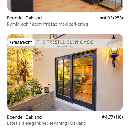
Boende i Oakland
4,92 av 5 i ge
4,92 (253)
Rymlig och fläckfri fristad med parkering
Gästfavorit
Gästfavorit
Boende i Oakland
4,77 av 5 i g
4,77 (118)
Estetiskt elegant nedervåning i Oakland