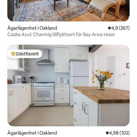
Ägarlägenhet i Oakland
4,9 av 5 i ge
4,9 (267)
Casita Azul: Charmig tillflyktsort för Bay Area-resor
Gästfavorit
Populär gästfavorit
Ägarlägenhet i Oakland
4,98 av 5 i ge
4,98 (102)