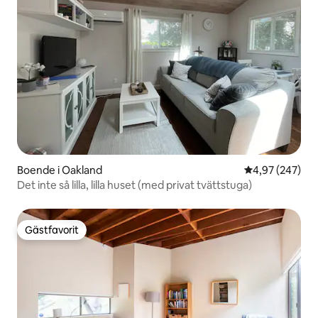
Boende i Oakland
4,97 av 5 i ge
4,97 (247)
Det inte så lilla, lilla huset (med privat tvättstuga)
Gästfavorit
Gästfavorit