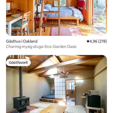
Gästhus i Oakland
4,96 av 5 i ge
4,96 (278)
Charmig mysig stuga i Eco-Garden Oasis
Gästfavorit
Gästfavorit