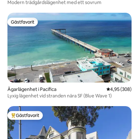
Modern trädgårdslägenhet med ett sovrum
Gästfavorit
Gästfavorit
Ägarlägenhet i Pacifica
4,95 av 5 i ge
4,95 (308)
Lyxig lägenhet vid stranden nära SF (Blue Wave 1)
Gästfavorit
Populär gästfavorit