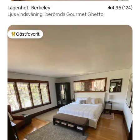
Lägenhet i Berkeley
4,96 av 5 i ge
4,96 (124)
Ljus vindsvåning i berömda Gourmet Ghetto
Gästfavorit
Populär gästfavorit