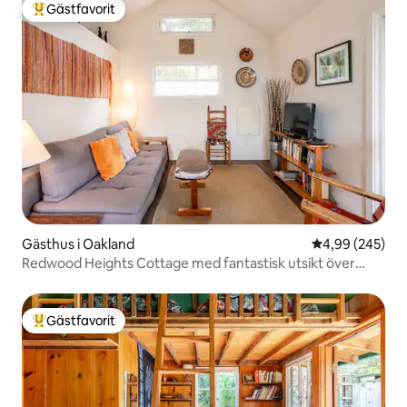
Gästfavorit
Populär gästfavorit
Gästhus i Oakland
4,99 av 5 i ge
4,99 (245)
Redwood Heights Cottage med fantastisk utsikt över
bukten
Gästfavorit
Populär gästfavorit