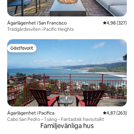
Ägarlägenhet i San Francisco
4,98 av 5 i ge
4,98 (327)
Trädgårdssviten i Pacific Heights
Gästfavorit
Gästfavorit
Ägarlägenhet i Pacifica
4,87 av 5 i ge
4,87 (263)
Cabo San Pedro – 1 säng – Fantastisk havsutsikt
Familjevänliga hus