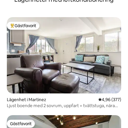
Gästfavorit
Populär gästfavorit
Lägenhet i Martinez
4,96 av 5 i ge
4,96 (377)
Ljust boende med 2 sovrum, uppfart + tvättstuga, nära
Napa/SF
Gästfavorit
Gästfavorit