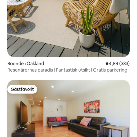
Boende i Oakland
4,89 av 5 i ge
4,89 (333)
Resenärernas paradis | Fantastisk utsikt l Gratis parkering
Gästfavorit
Gästfavorit