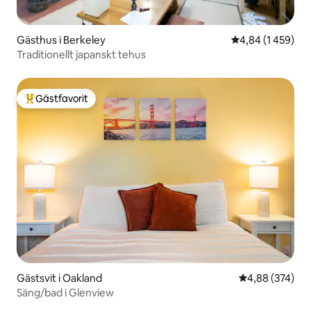
Gästhus i Berkeley
4,84 av 5 i geno
4,84 (1 459)
Traditionellt japanskt tehus
Gästfavorit
Populär gästfavorit
Gästsvit i Oakland
4,88 av 5 i ge
4,88 (374)
Säng/bad i Glenview