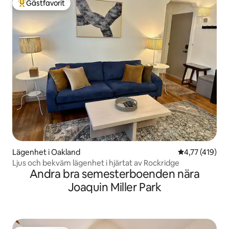
Gästfavorit
Populär gästfavorit
Lägenhet i Oakland
4,77 av 5 i ge
4,77 (419)
Ljus och bekväm lägenhet i hjärtat av Rockridge
Andra bra semesterboenden nära
Joaquin Miller Park