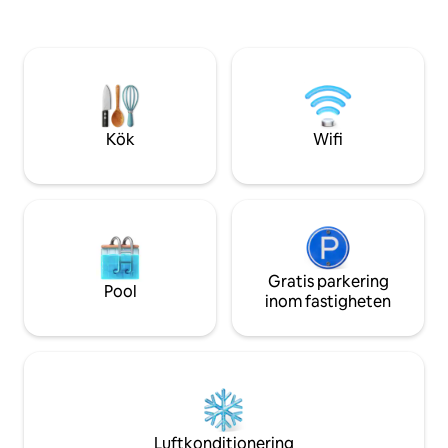
minuter bort. Fly
queensize-säng i sovrummet, bäddsoffa
kvarter bort. Gång-
i vardagsrummet. Njut av en pittoresk
Sausalito & Mill Vall
promenad till Montclair Village eller
parkering Läs omdömen om denna eller
vandra/cykla ända upp för kullen. Kör 11
våra 3 andra flyta
minuter till BART, som ligger i Rockridge,
där det också finns restauranger och
butiker att utforska. Lägsta ålder 25 år
Kök
Wifi
Gratis parkering
Pool
inom fastigheten
Luftkonditionering