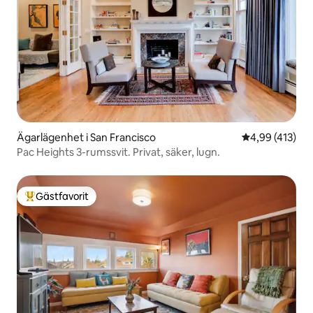
Ägarlägenhet i San Francisco
4,99 av 5 i ge
4,99 (413)
Pac Heights 3-rumssvit. Privat, säker, lugn.
Gästfavorit
Populär gästfavorit