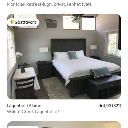
Montclair Retreat-lugn, privat, i enhet tvätt
Gästfavorit
Populär gästfavorit
Lägenhet i Alamo
4,93 av 5 i ge
4,93 (321)
Walnut Creek Lägenhet #1