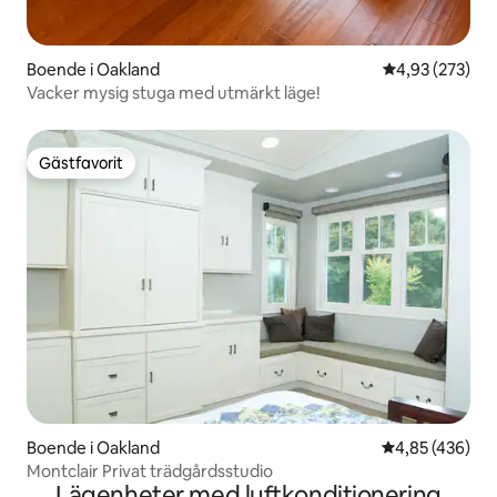
Boende i Oakland
4,93 av 5 i ge
4,93 (273)
Vacker mysig stuga med utmärkt läge!
Gästfavorit
Gästfavorit
Boende i Oakland
4,85 av 5 i ge
4,85 (436)
Montclair Privat trädgårdsstudio
Lägenheter med luftkonditionering