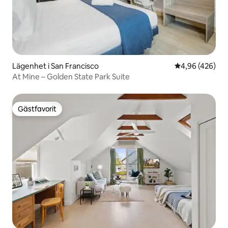
Lägenhet i San Francisco
4,96 av 5 i ge
4,96 (426)
At Mine – Golden State Park Suite
Gästfavorit
Gästfavorit