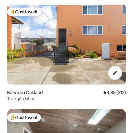
Gästfavorit
Populär gästfavorit
Boende i Oakland
4,85 av 5 i ge
4,85 (212)
Trädgårdshus
Gästfavorit
Populär gästfavorit